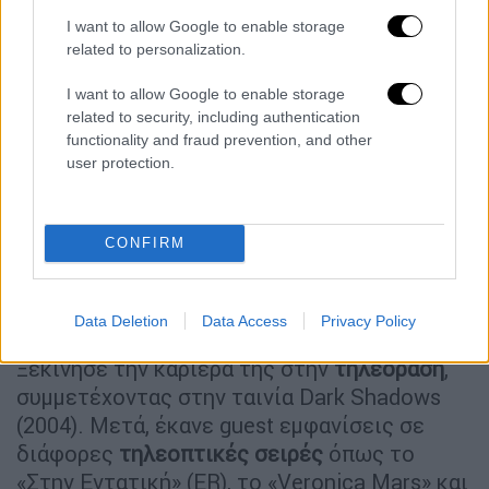
Κρίστεν Στιούαρτ με την
I want to allow Google to enable storage
related to personalization.
αρραβωνιαστικιά της στο κόκκινο
χαλί των Όσκαρ
I want to allow Google to enable storage
related to security, including authentication
functionality and fraud prevention, and other
user protection.
Μάλιστα, το 2012 συμπεριλήφθη στη λίστα
που εξέδωσε το περιοδικό Time για τα
«
Πρόσωπα με τη Μεγαλύτερη Επιρροή
CONFIRM
Παγκοσμίως
».
Πώς ξεκίνησε η καριέρα της
Data Deletion
Data Access
Privacy Policy
Ξεκίνησε την καριέρα της στην
τηλεόραση
,
συμμετέχοντας στην ταινία Dark Shadows
(2004). Μετά, έκανε guest εμφανίσεις σε
διάφορες
τηλεοπτικές σειρές
όπως το
«Στην Εντατική» (ER), το «Veronica Mars» και