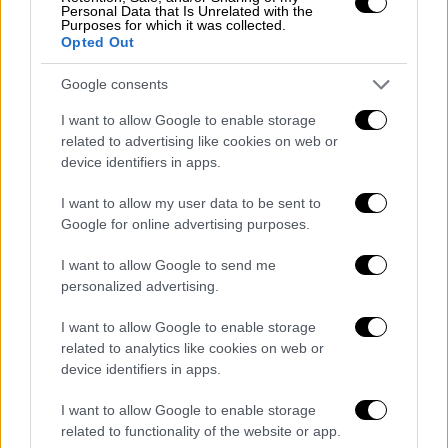
εντυπώσεις στα φετινά Όσκαρ - Οι
Personal Data that Is Unrelated with the
Purposes for which it was collected.
«safe» επιλογές και οι πιο τολμηρές
Opted Out
Google consents
Σινεμά
|
28.03.2022 09:00
Ντένζελ Ουάσινγκτον και Μπράντλεϊ
I want to allow Google to enable storage
related to advertising like cookies on web or
Κούπερ παρηγορούν τον Γουίλ Σμιθ
device identifiers in apps.
μετά το χαστούκι που σόκαρε –
Δείτε βίντεο
I want to allow my user data to be sent to
Google for online advertising purposes.
Σινεμά
|
28.03.2022 08:11
I want to allow Google to send me
Η «μεγαλύτερη» στιγμή στα Όσκαρ: Ο
personalized advertising.
κωφός Τρόι Κότσουρ κερδίζει το
I want to allow Google to enable storage
βραβείο για το CODA και συγκινεί - Το
related to analytics like cookies on web or
μήνυμά του
device identifiers in apps.
I want to allow Google to enable storage
Σινεμά
|
28.03.2022 09:28
related to functionality of the website or app.
«Έκλεψε» τα βλέμματα το φιλί της