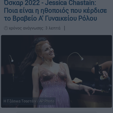
Όσκαρ 2022 - Jessica Chastain:
Ποια είναι η ηθοποιός που κέρδισε
το Βραβείο Α' Γυναικείου Ρόλου
🕛 χρόνος ανάγνωσης: 3 λεπτά ┋
Η Τζέσικα Τσαστέιν / AP Photo