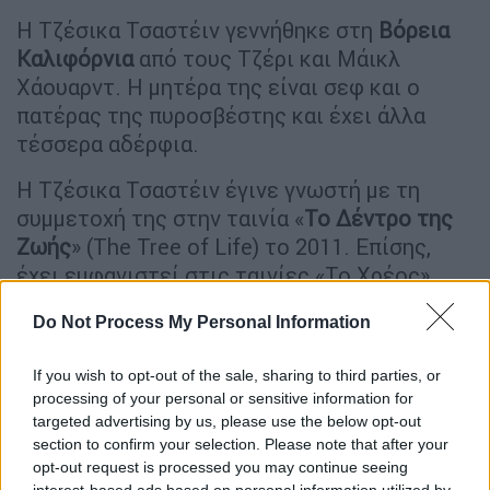
Η Τζέσικα Τσαστέιν γεννήθηκε στη
Βόρεια
Καλιφόρνια
από τους Τζέρι και Μάικλ
Χάουαρντ. Η μητέρα της είναι σεφ και ο
πατέρας της πυροσβέστης και έχει άλλα
τέσσερα αδέρφια.
Η Τζέσικα Τσαστέιν έγινε γνωστή με τη
συμμετοχή της στην ταινία «
Το Δέντρο της
Ζωής
» (The Tree of Life) το 2011. Επίσης,
έχει εμφανιστεί στις ταινίες «Το Χρέος»
(The Debt, 2010), «Το Καταφύγιο» (Take
Do Not Process My Personal Information
Shelter, 2011) και «Υπηρέτριες» (The Help,
2011), για την οποία έλαβε υποψηφιότητα
If you wish to opt-out of the sale, sharing to third parties, or
για Όσκαρ, Χρυσή Σφαίρα, Screen Actors Guild
processing of your personal or sensitive information for
Award και BAFTA Β' γυναικείου ρόλου.
targeted advertising by us, please use the below opt-out
section to confirm your selection. Please note that after your
Το 2012 πρωταγωνίστησε στην ταινία Zero
opt-out request is processed you may continue seeing
interest-based ads based on personal information utilized by