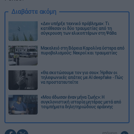
Διαβάστε ακόμη
«Δεν υπήρξε τεχνικό πρόβλημα»: Τι
κατέθεσαν οι δύο τραυματίες από τη
σύγκρουση των ελικοπτέρων στη Ψάθα
Μακελειό στη Βόρεια Καρολίνα ύστερα από
πυροβολισμούς: Νεκροί και τραυματίες
«Θα σκοτώσουμε τον γιο σου»: Ήρθαν οι
τηλεφωνικές απάτες με AI deepfake - Πώς
να προστατευτείτε
«Μου έδωσαν έναν μήνα ζωής»: Η
συγκλονιστική ιστορία μητέρας μετά από
τσιμπήματα δηλητηριώδους αράχνης
επόμενο