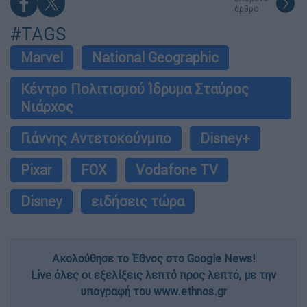
άρθρο
#TAGS
Marvel
National Geographic
Κέντρο Πολιτισμού Ίδρυμα Σταύρος
Νιάρχος
Γιάννης Αντετοκούνμπο
Disney+
Pixar
FOX
Vodafone TV
Disney
ειδήσεις τώρα
Ακολούθησε το Έθνος στο Google News!
Live όλες οι εξελίξεις λεπτό προς λεπτό, με την
υπογραφή του www.ethnos.gr