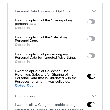
Με άνευ προηγουμένου πρόσβαση στο
third parties.
αρχείο της Disney, οι αγαπημένες κλασικές
Please note that this website/app uses one or more Google
Personal Data Processing Opt Outs
ταινίες, όπως «
Η Χιονάτη και οι Επτά
services and may gather and store information including but
Νάνοι
», «
Η Λαίδη και ο Αλήτης
» και «
Ο
not limited to your visit or usage behaviour. You may click to
I want to opt-out of the Sharing of my
personal data.
Βασιλιάς των Λιονταριών
», θα είναι
grant or deny consent to Google and its third-party tags to
Opted In
use your data for below specified purposes in below Google
διαθέσιμες για προβολή μαζί με τις πιο
consent section.
I want to opt-out of the Sale of my
πρόσφατες επιτυχίες, όπως «
Η Ράια και ο
Personal Data.
Τελευταίος Δράκος
», οι ταινίες «
Ψυχρά κι
Opted In
Ανάποδα
», «
Βαϊάνα
» και «
Αλαντίν
».
I want to opt-out of processing my
Παράλληλα, θα διατίθενται εκατοντάδες
Personal Data for Targeted Advertising.
Opted In
τίτλοι του Disney Channel, ταινίες, σειρές,
περιεχόμενο μικρού μήκους και αφιερώματα
I want to opt-out of Collection, Use,
Retention, Sale, and/or Sharing of my
συμπεριλαμβανομένων των «
Χάνα Μοντάνα
»
Personal Data that Is Unrelated with the
Purposes for which it was collected.
και «
Η Επόμενη Γενιά
».
Opted Out
Η ιστορία των Αντετοκούνμπο
Google consents
Στις 24 Ιουνίου, αποκλειστικά στο Disney+
I want to allow Google to enable storage
related to advertising like cookies on web or