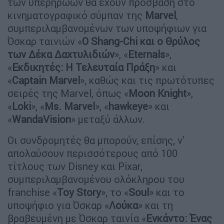
των υπερηρώων θα έχουν πρόσβαση στο
κινηματογραφικό σύμπαν της
Marvel
,
συμπεριλαμβανομένων των υποψήφιων για
Όσκαρ ταινιών «
O Shang-Chi και ο Θρύλος
των Δέκα Δαχτυλιδιών
», «
Eternals
»,
«
Εκδικητές: Η Τελευταία Πράξη
» και
«
Captain Marvel
», καθώς και τις πρωτότυπες
σειρές της Marvel, όπως «
Moon Knight
»,
«
Loki
», «
Ms. Marvel
», «
hawkeye
» και
«
WandaVision
» μεταξύ άλλων.
Οι συνδρομητές θα μπορούν, επίσης, ν'
απολαύσουν περισσότερους από 100
τίτλους των Disney και Pixar,
συμπεριλαμβανομένου ολόκληρου του
franchise «
Toy Story
», το «
Soul
» και το
υποψήφιο για Όσκαρ «
Λούκα
» και τη
βραβευμένη με Όσκαρ ταινία «
Ενκάντο: Ένας