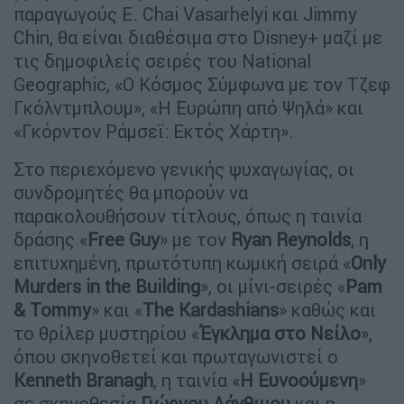
παραγωγούς E. Chai Vasarhelyi και Jimmy
Chin, θα είναι διαθέσιμα στο Disney+ μαζί με
τις δημοφιλείς σειρές του National
Geographic, «Ο Κόσμος Σύμφωνα με τον Τζεφ
Γκόλντμπλουμ», «Η Ευρώπη από Ψηλά» και
«Γκόρντον Ράμσεϊ: Εκτός Χάρτη».
Στο περιεχόμενο γενικής ψυχαγωγίας, οι
συνδρομητές θα μπορούν να
παρακολουθήσουν τίτλους, όπως η ταινία
δράσης «
Free Guy
» με τον
Ryan Reynolds
, η
επιτυχημένη, πρωτότυπη κωμική σειρά «
Only
Murders in the Building
», οι μίνι-σειρές «
Pam
& Tommy
» και «
The Kardashians
» καθώς και
το θρίλερ μυστηρίου «
Έγκλημα στο Νείλο
»,
όπου σκηνοθετεί και πρωταγωνιστεί ο
Kenneth Branagh
, η ταινία «
Η Ευνοούμενη
»
σε σκηνοθεσία
Γιώργου Λάνθιμου
και η