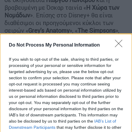
βραβευμένη με Όσκαρ ταινία «
Η Χώρα των
Νομάδων
». Επίσης στο Disney+ θα είναι
διαθέσιμοι οι προηγούμενοι κύκλοι των
σειρών «
Grey's Anatomy
», «
The Simpsons
»,
«
Black-ish
», «
9-1-1
», «
This is Us
», «
Empire
» και
«
The Walking Dead
».
Do Not Process My Personal Information
If you wish to opt-out of the sale, sharing to third parties, or
processing of your personal or sensitive information for
targeted advertising by us, please use the below opt-out
section to confirm your selection. Please note that after your
opt-out request is processed you may continue seeing
interest-based ads based on personal information utilized by
video
us or personal information disclosed to third parties prior to
your opt-out. You may separately opt-out of the further
disclosure of your personal information by third parties on the
IAB’s list of downstream participants. This information may
also be disclosed by us to third parties on the
IAB’s List of
Downstream Participants
that may further disclose it to other