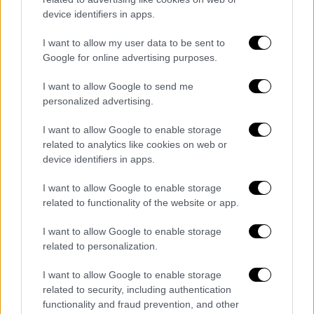
κάνει πρεμιέρα η ταινία «Άνοδος: Η Ιστορία
device identifiers in apps.
των Αντετοκούνμπο» που αφηγείται την
αληθινή ιστορία της οικογένειας
I want to allow my user data to be sent to
Αντετοκούνμπο και το ταξίδι τους από την
Google for online advertising purposes.
Ελλάδα, στις ΗΠΑ και την κορυφή του
I want to allow Google to send me
παγκόσμιου μπάσκετ. Μετά τη
personalized advertising.
μετανάστευσή τους από τη Νιγηρία στην
Ελλάδα, ο Τσαρλς και η Βέρα Αντετοκούνμπο
I want to allow Google to enable storage
πάλεψαν για να επιβιώσουν και να
related to analytics like cookies on web or
device identifiers in apps.
εξασφαλίσουν τ' απαραίτητα για τα πέντε
παιδιά τους, ενώ ζούσαν καθημερινά υπό την
I want to allow Google to enable storage
απειλή της απέλασης. Με τον μεγαλύτερο
related to functionality of the website or app.
γιο τους να ζει ακόμα στη Νιγηρία σε
I want to allow Google to enable storage
συγγενείς, το ζευγάρι ήθελε απεγνωσμένα ν'
related to personalization.
αποκτήσει την ελληνική υπηκοότητα, αλλά οι
προσπάθειές τους υπονομεύονταν από ένα
I want to allow Google to enable storage
related to security, including authentication
σύστημα που τους εμπόδιζε σε κάθε βήμα.
functionality and fraud prevention, and other