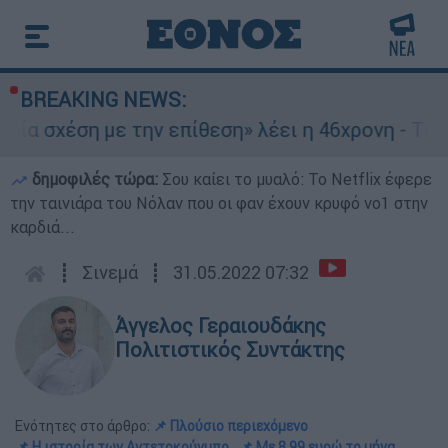
BREAKING NEWS:
η με την επίθεση» λέει η 46χρονη - Τι αποκάλυψ
δημοφιλές τώρα:
Σου καίει το μυαλό: Το Netflix έφερε
την ταινιάρα του Νόλαν που οι φαν έχουν κρυφό νο1 στην
καρδιά...
┋
Σινεμά
┋
31.05.2022 07:32
Άγγελος Γεραιουδάκης
Πολιτιστικός Συντάκτης
Ενότητες στο άρθρο:
📌 Πλούσιο περιεχόμενο
📌 Η ιστορία των Αντετοκούνμπο
📌 Με 8,99 ευρώ το μήνα