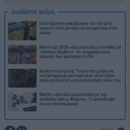
Διαβάστε ακόμη
Επιστήμονες ανακάλυψαν τον τέταρτο
γνωστό τύπο μεταδοτικού καρκίνου στον
κόσμο
Μουντιάλ 2026: «Θα ανατινάξω τον Μέσι με
τέσσερις βόμβες» - Οι τρομοκρατικές
απειλές που ερεύνησε το FBI
Φρίκη στην Κρήτη: Τουρίστας μπήκε σε
κατάστημα και ρώτησε πόσο «κοστίζει»
ανήλικο κορίτσι για να ασελγήσει πάνω του
Marfin: «Δεν έχω καμία σχέση με την
επίθεση» λέει η 46χρονη - Τι αποκάλυψε
στους αστυνομικούς
επόμενο