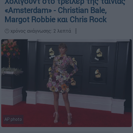
Χόλιγουντ στο τρέιλερ της ταινίας
«Amsterdam» - Christian Bale,
Margot Robbie και Chris Rock
🕛 χρόνος ανάγνωσης: 2 λεπτά ┋
AP photo