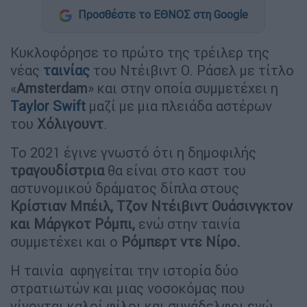
Προσθέστε το ΕΘΝΟΣ στη Google
Κυκλοφόρησε το πρώτο της τρέιλερ της
νέας
ταινίας
του Ντέιβιντ Ο. Ράσελ με τίτλο
«
Amsterdam
» και στην οποία συμμετέχει η
Taylor Swift
μαζί με μια πλειάδα αστέρων
του
Χόλιγουντ
.
Το 2021 έγινε γνωστό ότι η δημοφιλής
τραγουδίστρια
θα είναι στο καστ του
αστυνομικού δράματος δίπλα στους
Κρίστιαν Μπέιλ, Τζον Ντέιβιντ Ουάσινγκτον
και Μάργκοτ Ρόμπι,
ενώ στην ταινία
συμμετέχει και ο
Ρόμπερτ ντε Νίρο.
Η ταινία αφηγείται την ιστορία δύο
στρατιωτών και μιας νοσοκόμας που
γίνονται καλοί φίλοι και συνάδελφοι ενώ