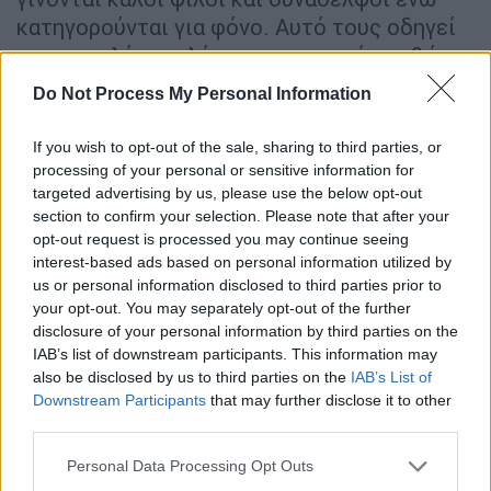
κατηγορούνται για φόνο. Αυτό τους οδηγεί
σε μια πολύ μεγαλύτερη συνωμοσία, καθώς
αποκαλύπτουν ποιος βρίσκεται πραγματικά
Do Not Process My Personal Information
πίσω από τον θάνατο. Το «
Amsterdam
»
περιγράφεται ως μία ταινία που παρουσιάζει
If you wish to opt-out of the sale, sharing to third parties, or
ένα «αυθεντικό ρομαντικό έγκλημα» και
processing of your personal or sensitive information for
targeted advertising by us, please use the below opt-out
διαδραματίζεται στη δεκαετία του 1930,
section to confirm your selection. Please note that after your
όπου το πρωταγωνιστικό τρίο της ταινίας
opt-out request is processed you may continue seeing
«βρίσκεται στο επίκεντρο μιας από τις πιο
interest-based ads based on personal information utilized by
μυστικές πλοκές στην αμερικανική ιστορία».
us or personal information disclosed to third parties prior to
your opt-out. You may separately opt-out of the further
«Κάναμε μια συμφωνία και ορκιστήκαμε να
disclosure of your personal information by third parties on the
προστατεύουμε ο ένας τον άλλο ό,τι κι αν
IAB’s list of downstream participants. This information may
also be disclosed by us to third parties on the
IAB’s List of
συμβεί» ακούγεται να λέει ο Μπέικ στο
Downstream Participants
that may further disclose it to other
τρέιλερ, προτού αποκαλύψει ότι οι τρεις
third parties.
φίλου κατηγορούνται για μια δολοφονία,
Please note that this website/app uses one or more Google
Personal Data Processing Opt Outs
«κάτι που δεν είναι αλήθεια». Στο τρέιλερ,
services and may gather and store information including but