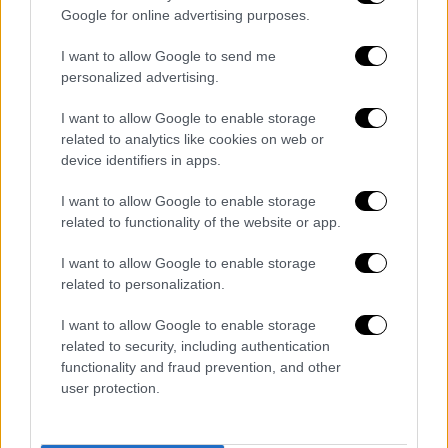
Google for online advertising purposes.
video
I want to allow Google to send me
personalized advertising.
I want to allow Google to enable storage
related to analytics like cookies on web or
device identifiers in apps.
Στην ταινία πρωταγωνιστούν οι
Κρίστιαν
I want to allow Google to enable storage
Μπέιλ, Μάργκο Ρόμπι, Τζον Ντέιβιντ
related to functionality of the website or app.
Γουάσινγκτον, Αλεσάντρο Νιβόλα, Αντρεα
Ράιζμπορο, Ανια Τέιλορ-Τζόι, Κρις Ροκ,
I want to allow Google to enable storage
Ματίας Σχούναρτς, Μάικλ Σάνον, Μάικ
related to personalization.
Μάγιερς, Τέιλορ Σουίφτ, Ζόι Σαλντάνα, Ράμι
I want to allow Google to enable storage
Μάλεκ και Ρόμπερτ Ντε Νίρο.
related to security, including authentication
functionality and fraud prevention, and other
Η ταινία «Amsterdam», η πρώτη ταινία
user protection.
του Ντέιβιντ Ο. Ράσελ μετά το «Joy» του
2015, θα κυκλοφορήσει στις αίθουσες τον