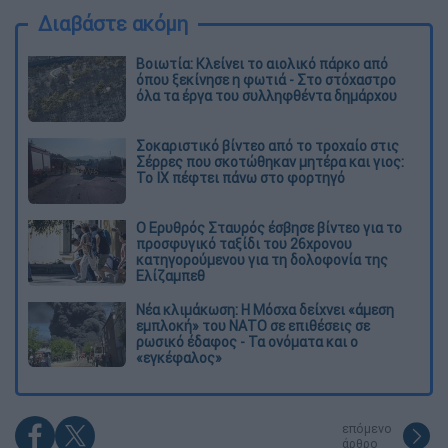
Διαβάστε ακόμη
Βοιωτία: Κλείνει το αιολικό πάρκο από
όπου ξεκίνησε η φωτιά - Στο στόχαστρο
όλα τα έργα του συλληφθέντα δημάρχου
Σοκαριστικό βίντεο από το τροχαίο στις
Σέρρες που σκοτώθηκαν μητέρα και γιος:
Το ΙΧ πέφτει πάνω στο φορτηγό
Ο Ερυθρός Σταυρός έσβησε βίντεο για το
προσφυγικό ταξίδι του 26χρονου
κατηγορούμενου για τη δολοφονία της
Ελίζαμπεθ
Νέα κλιμάκωση: Η Μόσχα δείχνει «άμεση
εμπλοκή» του ΝΑΤΟ σε επιθέσεις σε
ρωσικό έδαφος - Τα ονόματα και ο
«εγκέφαλος»
επόμενο
άρθρο