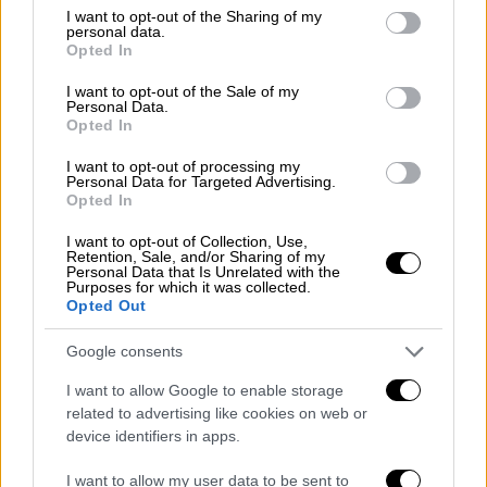
η Taylor Swift υποδύεται μία κόρη που
not limited to your visit or usage behaviour. You may click to
I want to opt-out of the Sharing of my
personal data.
πενθεί τον νεκρό πατέρα της. Στο τρέιλερ
grant or deny consent to Google and its third-party tags to
Opted In
εμφανίζεται πλειάδα ηθοποιών όπως οι
Κρις
use your data for below specified purposes in below Google
consent section.
Ροκ, Μάικ Μάγιερς, Ζόε Σαλντάνα και Ράμι
I want to opt-out of the Sale of my
Personal Data.
Μάλεκ
μεταξύ άλλων.
Opted In
Ο ρόλος της Swift στο Άμστερνταμ
I want to opt-out of processing my
Personal Data for Targeted Advertising.
σηματοδοτεί την πρώτη της υποκριτική
Opted In
δουλειά από τότε που εμφανίστηκε ως
I want to opt-out of Collection, Use,
Bombalurina
στη ζωντανή εκδοχή του
Cats
Retention, Sale, and/or Sharing of my
Personal Data that Is Unrelated with the
το 2019. Τα προηγούμενα χρόνια είχε
Purposes for which it was collected.
εμφανιστεί ως Rosemary στο The Giver του
Opted Out
2014 και δάνεισε τη φωνή της στην Audrey
Google consents
στο
The Lorax
του 2012
I want to allow Google to enable storage
related to advertising like cookies on web or
device identifiers in apps.
I want to allow my user data to be sent to