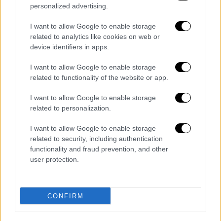
personalized advertising.
Η Ευρώπη ετοιμάζεται για βαρύ χειμώνα
με φόντο τις ρωσικές απειλές για το
I want to allow Google to enable storage
φυσικό αέριο: Όλα τα μέτρα που πήραν
related to analytics like cookies on web or
device identifiers in apps.
τα κράτη – μέλη
Σταϊκούρας: Νέα μέτρα στήριξης από
I want to allow Google to enable storage
Σεπτέμβριο - Κατάθεση
related to functionality of the website or app.
συμπληρωματικού προϋπολογισμού
I want to allow Google to enable storage
Η τραγική ιστορία της 17χρονης που
related to personalization.
δολοφονήθηκε στο Περιστέρι: Η
ασέλγεια στα 11 της χρόνια και το
I want to allow Google to enable storage
related to security, including authentication
bullying στο σχολείο
functionality and fraud prevention, and other
Νεκροί ηλικιωμένοι στην Κυψέλη: Νέες
user protection.
λεπτομέρειες για το θρίλερ – Δεν
υπήρχαν ίχνη παραβίασης στο
διαμέρισμα
CONFIRM
Διαβάστε ακόμη