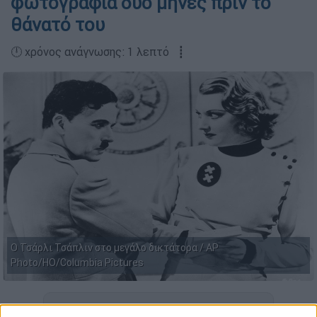
φωτογραφία δύο μήνες πριν το
θάνατό του
🕛 χρόνος ανάγνωσης: 1 λεπτό ┋
Ο Τσάρλι Τσάπλιν στο μεγάλο δικτάτορα / AP
Photo/HO/Columbia Pictures
Προσθέστε το ΕΘΝΟΣ στη Google