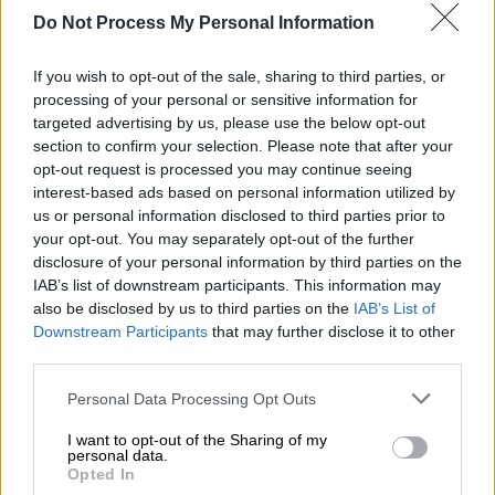
Do Not Process My Personal Information
Το γύρο του διαδικτύου κάνει η τελευταία
φωτογραφία του
Τσάρλι Τσάπλιν
στην οποία
If you wish to opt-out of the sale, sharing to third parties, or
processing of your personal or sensitive information for
απεικονίζεται με τη σύντροφο του Όνα Ο'
targeted advertising by us, please use the below opt-out
Νιλ. Η φωτογραφία ελήφθη δίπλα στην λίμνη
section to confirm your selection. Please note that after your
της Γενεύης το
1977
δύο μήνες πριν πεθάνει.
opt-out request is processed you may continue seeing
interest-based ads based on personal information utilized by
Ο Τσάρλι Τσάπλιν βρίσκεται σε αναπηρικό
us or personal information disclosed to third parties prior to
αμαξίδιο μετά από εγκεφαλικό που είχε
your opt-out. You may separately opt-out of the further
disclosure of your personal information by third parties on the
υποστεί.
IAB’s list of downstream participants. This information may
also be disclosed by us to third parties on the
IAB’s List of
Downstream Participants
that may further disclose it to other
third parties.
Please note that this website/app uses one or more Google
Personal Data Processing Opt Outs
services and may gather and store information including but
not limited to your visit or usage behaviour. You may click to
I want to opt-out of the Sharing of my
personal data.
grant or deny consent to Google and its third-party tags to
Opted In
use your data for below specified purposes in below Google