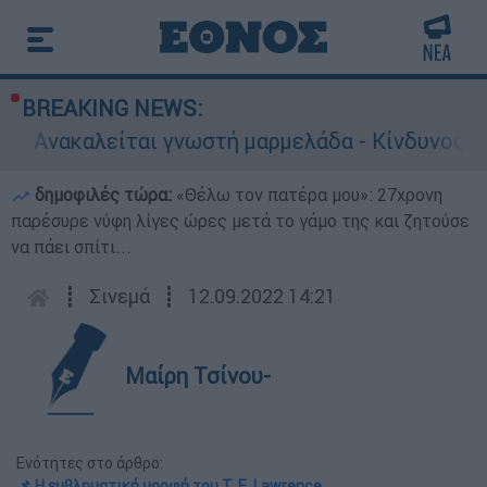
BREAKING NEWS:
γνωστή μαρμελάδα - Κίνδυνος θραύσης στη συσκ
δημοφιλές τώρα:
«Θέλω τον πατέρα μου»: 27χρονη
παρέσυρε νύφη λίγες ώρες μετά το γάμο της και ζητούσε
να πάει σπίτι...
┋
Σινεμά
┋
12.09.2022 14:21
Μαίρη Τσίνου-
Ενότητες στο άρθρο:
📌 Η εμβληματική μορφή του T. E. Lawrence