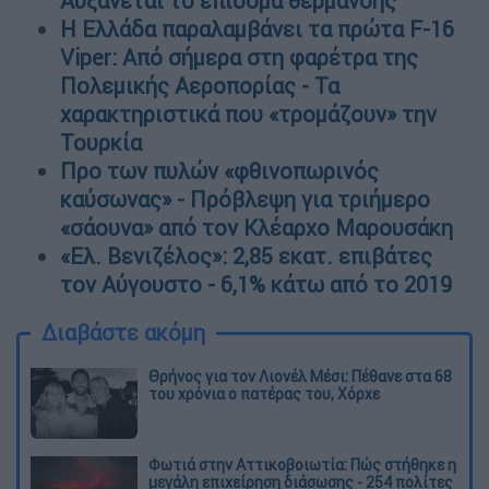
Αυξάνεται το επίδομα θέρμανσης
Η Ελλάδα παραλαμβάνει τα πρώτα F-16
Viper: Από σήμερα στη φαρέτρα της
Πολεμικής Αεροπορίας - Τα
χαρακτηριστικά που «τρομάζουν» την
Τουρκία
Προ των πυλών «φθινοπωρινός
καύσωνας» - Πρόβλεψη για τριήμερο
«σάουνα» από τον Κλέαρχο Μαρουσάκη
«Ελ. Βενιζέλος»: 2,85 εκατ. επιβάτες
τον Αύγουστο - 6,1% κάτω από το 2019
Διαβάστε ακόμη
Θρήνος για τον Λιονέλ Μέσι: Πέθανε στα 68
του χρόνια ο πατέρας του, Χόρχε
Φωτιά στην Αττικοβοιωτία: Πώς στήθηκε η
μεγάλη επιχείρηση διάσωσης - 254 πολίτες