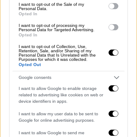
consent section.
I want to opt-out of the Sale of my
ένας
σεξουαλικά και κοινωνικά
Personal Data.
αντισυμβατικός άνδρας
που παρουσιάζεται
Opted In
απλώς ως αυτό που είναι, χωρίς ταμπέλες ή
I want to opt-out of processing my
σχόλια. Θα μπορούσε ένας τέτοιος άνδρας
Personal Data for Targeted Advertising.
Opted In
να συσπειρώσει τις διασπασμένες φυλές
της ερήμου και να κερδίσει έναν πόλεμο
I want to opt-out of Collection, Use,
Retention, Sale, and/or Sharing of my
εναντίον των Τούρκων;
Personal Data that Is Unrelated with the
Purposes for which it was collected.
Opted Out
Google consents
I want to allow Google to enable storage
related to advertising like cookies on web or
device identifiers in apps.
I want to allow my user data to be sent to
Google for online advertising purposes.
I want to allow Google to send me