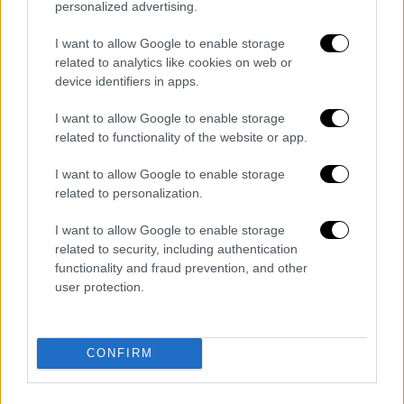
personalized advertising.
Lawrence of Arabia (imdb)
I want to allow Google to enable storage
related to analytics like cookies on web or
Ερμηνείες
device identifiers in apps.
Το να μιλάμε για τον Λόρενς της Αραβίας και
I want to allow Google to enable storage
να μην γίνει μια αναφορά στους
ηθοποιούς
related to functionality of the website or app.
και τις αντίστοιχες ερμηνείες τους δεν
I want to allow Google to enable storage
είναι σωστό, διότι μεγάλο μέρος της
related to personalization.
επιτυχίας της ταινίας βασίζεται ακριβώς
στη σπουδαία δουλειά τους. Ξεκινώντας,
I want to allow Google to enable storage
λοιπόν, από τον πρωταγωνιστή, τον T. E.
related to security, including authentication
functionality and fraud prevention, and other
Lawrence, τον οποίο ενσάρκωσε ο
Peter
user protection.
O'Toole,
πρέπει να θυμηθούμε ότι ο O'Toole
δεν ήταν μεγάλο αστέρι εκείνη την εποχή,
στην πραγματικότητα, η πλειονότητα των
CONFIRM
ηθοποιών ήταν είτε σχεδόν άγνωστοι μέχρι
την ταινία αυτή (η περίπτωση του Omar