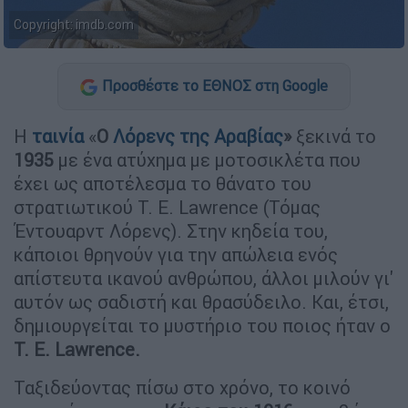
Copyright: imdb.com
Προσθέστε το ΕΘΝΟΣ στη Google
Η
ταινία
«
Ο
Λόρενς της Αραβίας
»
ξεκινά το
1935
με ένα ατύχημα με μοτοσικλέτα που
έχει ως αποτέλεσμα το θάνατο του
στρατιωτικού T. E. Lawrence (Τόμας
Έντουαρντ Λόρενς). Στην κηδεία του,
κάποιοι θρηνούν για την απώλεια ενός
απίστευτα ικανού ανθρώπου, άλλοι μιλούν γι'
αυτόν ως σαδιστή και θρασύδειλο. Και, έτσι,
δημιουργείται το μυστήριο του ποιος ήταν ο
Τ. Ε. Lawrence.
Ταξιδεύοντας πίσω στο χρόνο, το κοινό