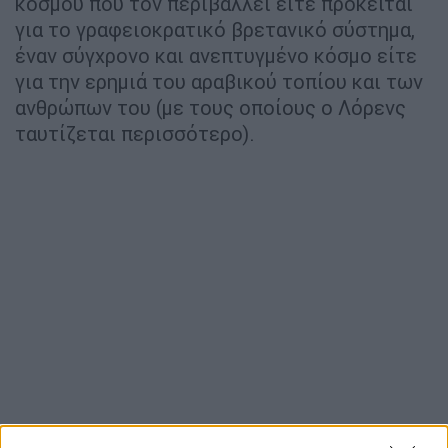
κόσμου που τον περιβάλλει είτε πρόκειται
για το γραφειοκρατικό βρετανικό σύστημα,
έναν σύγχρονο και ανεπτυγμένο κόσμο είτε
για την ερημιά του αραβικού τοπίου και των
ανθρώπων του (με τους οποίους ο Λόρενς
ταυτίζεται περισσότερο).