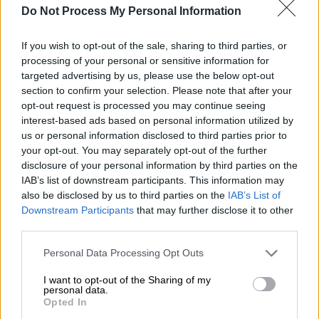
Do Not Process My Personal Information
If you wish to opt-out of the sale, sharing to third parties, or
processing of your personal or sensitive information for
targeted advertising by us, please use the below opt-out
section to confirm your selection. Please note that after your
opt-out request is processed you may continue seeing
interest-based ads based on personal information utilized by
Αν και είναι αλήθεια ότι ο Λόρενς συνέβαλε
us or personal information disclosed to third parties prior to
καθοριστικά στην επιστράτευση των φυλών
your opt-out. You may separately opt-out of the further
της ερήμου στο πλευρό των Βρετανών στην
disclosure of your personal information by third parties on the
IAB’s list of downstream participants. This information may
εκστρατεία κατά των Τούρκων το 1914-17, η
also be disclosed by us to third parties on the
IAB’s List of
ταινία δείχνει ότι λειτούργησε λιγότερο από
Downstream Participants
that may further disclose it to other
πατριωτισμό και περισσότερο από την
third parties.
ανάγκη να απορρίψει τη συμβατική
Please note that this website/app uses one or more Google
Personal Data Processing Opt Outs
βρετανική κοινωνία,
επιλέγοντας να
services and may gather and store information including but
ταυτιστεί με την αγριότητα και τη
not limited to your visit or usage behaviour. You may click to
I want to opt-out of the Sharing of my
personal data.
θεατρικότητα των Αράβων. (...) Αυτό που
grant or deny consent to Google and its third-party tags to
Opted In
use your data for below specified purposes in below Google
δημιουργούν οι Lean, Bolt και O'Toole είναι