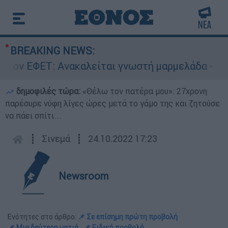
BREAKING NEWS:
νακαλείται γνωστή μαρμελάδα - Κίνδυνος θραύσ
δημοφιλές τώρα:
«Θέλω τον πατέρα μου»: 27χρονη
παρέσυρε νύφη λίγες ώρες μετά το γάμο της και ζητούσε
να πάει σπίτι...
┋
Σινεμά
┋
24.10.2022 17:23
Newsroom
Ενότητες στο άρθρο:
📌 Σε επίσημη πρώτη προβολή
📌 Μια δεύτερη ματιά
📌 Ειδική προβολή