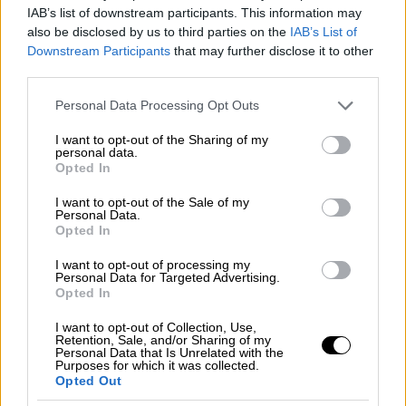
IAB’s list of downstream participants. This information may
also be disclosed by us to third parties on the
IAB’s List of
O Άρης και η Άννα συναντιούνται τυχαία σε
Downstream Participants
that may further disclose it to other
third parties.
μια ερειπωμένη, παραθαλάσσια πόλη γεμάτη
με κεραίες που εκπέμπουν παράξενους
Please note that this website/app uses one or more Google
Personal Data Processing Opt Outs
services and may gather and store information including but
ήχους και τις φωνές των Εξαφανισμένων,
not limited to your visit or usage behaviour. You may click to
I want to opt-out of the Sharing of my
κατοίκων που έχουν χαθεί ξαφνικά και
personal data.
grant or deny consent to Google and its third-party tags to
Opted In
ανεξήγητα. Μέσα σε αυτόν τον παράξενο
use your data for below specified purposes in below Google
κόσμο, η Άννα και ο Άρης ερωτεύονται.
consent section.
I want to opt-out of the Sale of my
Personal Data.
Λίγες μέρες μετά, η Άννα εξαφανίζεται.
Opted In
Πρωταγωνιστούν: Aγγελική Παπούλια,
Χρήστος Πασσαλής, Σοφία Κόκκαλη, Μαρία
I want to opt-out of processing my
Personal Data for Targeted Advertising.
Σκουλά, Βασίλης Καραμπούλας, Μαρίσσα
Opted In
Τριανταφυλλίδου, Άρης Αρμαγανίδης,
I want to opt-out of Collection, Use,
Θανάσης Δήμου, Ράνια Οικονομίδου,
Retention, Sale, and/or Sharing of my
Personal Data that Is Unrelated with the
Αθανασία Καλλιμάνη.
Purposes for which it was collected.
Opted Out
Meet the Neighbors