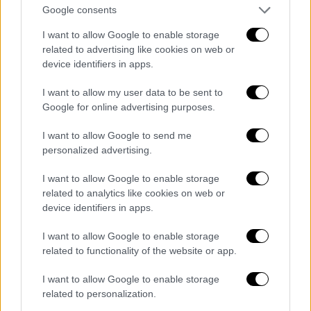
Google consents
Black Stone – Σκηνοθεσία: Σπύρος
I want to allow Google to enable storage
Ιακωβίδης
related to advertising like cookies on web or
device identifiers in apps.
Δύο κινηματογραφιστές πέφτουν τυχαία
πάνω στη Χαρούλα, μία απελπισμένη,
I want to allow my user data to be sent to
υπερπροστατευτική Ελληνίδα μάνα, η οποία
Google for online advertising purposes.
αναζητά τον γιο της. Όταν αυτός
I want to allow Google to send me
κατηγορείται για απάτη, η Χαρούλα ξεκινάει,
personalized advertising.
μαζί με τον άλλο, ανάπηρο γιο της και έναν
Ελληνο-αφρικανό ταξιτζή για να τον φέρει
I want to allow Google to enable storage
related to analytics like cookies on web or
πίσω στο σπίτι... αντιμέτωπη για πρώτη
device identifiers in apps.
φορά με το ποιος πραγματικά είναι. Με
τους: Ελένη Κοκκίδου, Julio Γιώργο Κατσή,
I want to allow Google to enable storage
Αχιλλέα Χαρίσκο, Kevin Zans Ansong.
related to functionality of the website or app.
Πίσω από τις θημωνιές – Σκηνοθεσία:
I want to allow Google to enable storage
related to personalization.
Ασημίνα Προέδρου