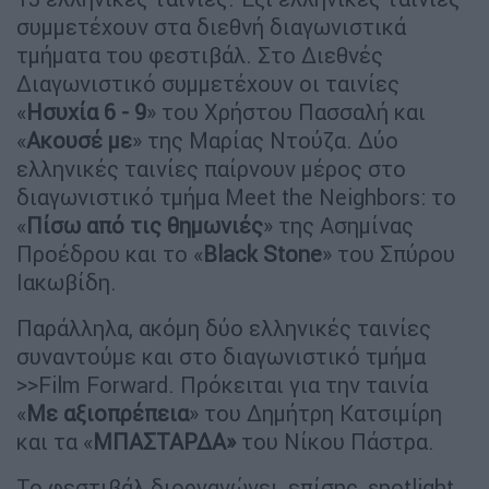
συμμετέχουν στα διεθνή διαγωνιστικά
τμήματα του φεστιβάλ. Στο Διεθνές
Διαγωνιστικό συμμετέχουν οι ταινίες
«
Ησυχία 6 - 9
» του Χρήστου Πασσαλή και
«
Ακουσέ με
» της Μαρίας Ντούζα. Δύο
ελληνικές ταινίες παίρνουν μέρος στο
διαγωνιστικό τμήμα Meet the Neighbors: το
«
Πίσω από τις θημωνιές
» της Ασημίνας
Προέδρου και το «
Black Stone
» του Σπύρου
Ιακωβίδη.
Παράλληλα, ακόμη δύο ελληνικές ταινίες
συναντούμε και στο διαγωνιστικό τμήμα
>>Film Forward. Πρόκειται για την ταινία
«
Με αξιοπρέπεια
» του Δημήτρη Κατσιμίρη
και τα «
ΜΠΑΣΤΑΡΔΑ»
του Νίκου Πάστρα.
Το φεστιβάλ διοργανώνει, επίσης, spotlight