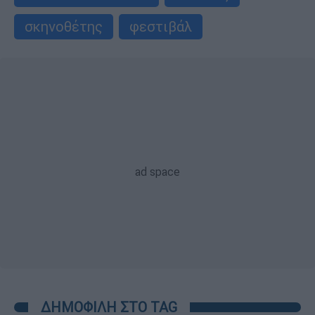
σκηνοθέτης
φεστιβάλ
ΔΗΜΟΦΙΛΗ ΣΤΟ TAG