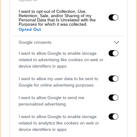
I want to opt-out of Collection, Use,
Retention, Sale, and/or Sharing of my
Personal Data that Is Unrelated with the
Purposes for which it was collected.
Opted Out
Google consents
I want to allow Google to enable storage
related to advertising like cookies on web or
device identifiers in apps.
I want to allow my user data to be sent to
Google for online advertising purposes.
Πολιτισμός
|
14.08.2022 12:00
I want to allow Google to send me
Παντελής Βούλγαρης και Τάνια
personalized advertising.
Τσανακλίδου μιλούν στο ethnos.gr - Το
I want to allow Google to enable storage
Διεθνές Φεστιβάλ Άνδρου κερδίζει το
related to analytics like cookies on web or
στοίχημα
device identifiers in apps.