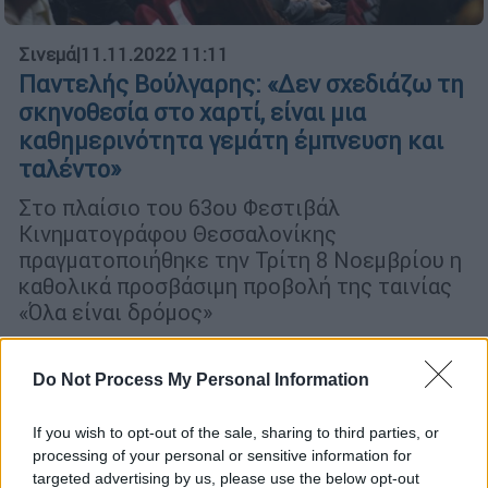
Σινεμά
|
11.11.2022 11:11
Παντελής Βούλγαρης: «Δεν σχεδιάζω τη
σκηνοθεσία στο χαρτί, είναι μια
καθημερινότητα γεμάτη έμπνευση και
ταλέντο»
Στο πλαίσιο του 63ου Φεστιβάλ
Κινηματογράφου Θεσσαλονίκης
πραγματοποιήθηκε την Τρίτη 8 Νοεμβρίου η
καθολικά προσβάσιμη προβολή της ταινίας
«Όλα είναι δρόμος»
Do Not Process My Personal Information
If you wish to opt-out of the sale, sharing to third parties, or
processing of your personal or sensitive information for
targeted advertising by us, please use the below opt-out