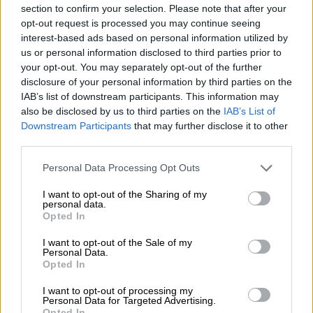
section to confirm your selection. Please note that after your
opt-out request is processed you may continue seeing
interest-based ads based on personal information utilized by
us or personal information disclosed to third parties prior to
your opt-out. You may separately opt-out of the further
disclosure of your personal information by third parties on the
IAB’s list of downstream participants. This information may
also be disclosed by us to third parties on the
IAB’s List of
Downstream Participants
that may further disclose it to other
third parties.
Σινεμά
|
24.10.2022 17:23
63ο Φεστιβάλ Κινηματογράφου
Please note that this website/app uses one or more Google
Personal Data Processing Opt Outs
Θεσσαλονίκης: Ανακοινώθηκαν οι
services and may gather and store information including but
not limited to your visit or usage behaviour. You may click to
I want to opt-out of the Sharing of my
ελληνικές ταινίες του προγράμματος
personal data.
grant or deny consent to Google and its third-party tags to
Opted In
Το 63ο Φεστιβάλ Κινηματογράφου
use your data for below specified purposes in below Google
consent section.
Θεσσαλονίκης θα προβάλει συνολικά 28
I want to opt-out of the Sale of my
Personal Data.
μεγάλου μήκους και 19 μικρού μήκους
Opted In
ελληνικές ταινίες
I want to opt-out of processing my
Personal Data for Targeted Advertising.
Opted In