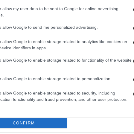
Παντελής Βούλγαρης: «Δεν
o allow my user data to be sent to Google for online advertising
σχεδιάζω τη σκηνοθεσία στο
s.
χαρτί, είναι μια καθημερινότητα
to allow Google to send me personalized advertising.
γεμάτη έμπνευση και ταλέντο»
Στο πλαίσιο του 63ου Φεστιβάλ
o allow Google to enable storage related to analytics like cookies on
Κινηματογράφου Θεσσαλονίκης
evice identifiers in apps.
πραγματοποιήθηκε την Τρίτη 8
o allow Google to enable storage related to functionality of the website
Νοεμβρίου η καθολικά προσβάσιμη
προβολή της ταινίας «Όλα είναι
δρόμος»
o allow Google to enable storage related to personalization.
o allow Google to enable storage related to security, including
Σινεμά
|
24.10.2022 17:23
cation functionality and fraud prevention, and other user protection.
63ο Φεστιβάλ Κινηματογράφου
Θεσσαλονίκης: Ανακοινώθηκαν οι
ελληνικές ταινίες του
CONFIRM
προγράμματος