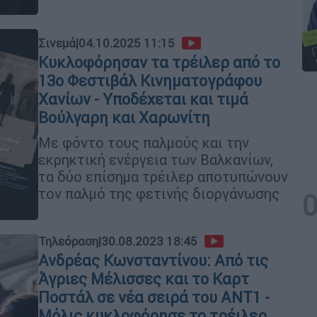
Σινεμά
|
04.10.2025 11:15
Κυκλοφόρησαν τα τρέιλερ από το
13ο Φεστιβάλ Κινηματογράφου
Χανίων - Υποδέχεται και τιμά
Βούλγαρη και Χαρωνίτη
Με φόντο τους παλμούς και την
εκρηκτική ενέργεια των Βαλκανίων,
τα δύο επίσημα τρέιλερ αποτυπώνουν
τον παλμό της φετινής διοργάνωσης
Τηλεόραση
|
30.08.2023 18:45
Ανδρέας Κωνσταντίνου: Από τις
Άγριες Μέλισσες και το Καρτ
Ποστάλ σε νέα σειρά του ΑΝΤ1 -
Μόλις κυκλοφόρησε το τρέιλερ