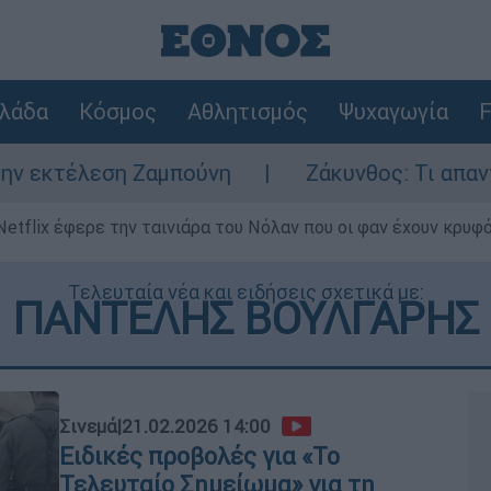
λάδα
Κόσμος
Αθλητισμός
Ψυχαγωγία
F
μπούνη
Ζάκυνθος: Τι απαντά η ΕΛΑΣ για τ
Netflix έφερε την ταινιάρα του Νόλαν που οι φαν έχουν κρυφό
Τελευταία νέα και ειδήσεις σχετικά με:
ΠΑΝΤΕΛΗΣ ΒΟΥΛΓΑΡΗΣ
Σινεμά
|
21.02.2026 14:00
Ειδικές προβολές για «Το
Τελευταίο Σημείωμα» για τη