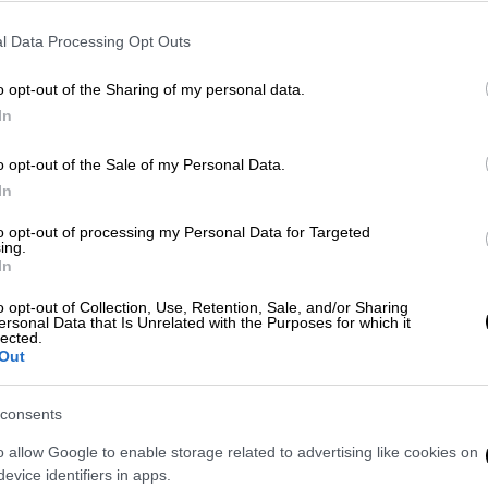
φ
l Data Processing Opt Outs
Σινεμά
|
30.11.2022 17:10
o opt-out of the Sharing of my personal data.
Ταινιοθήκη της Ελλάδος:
In
Με
Αφιέρωμα στον Παντελή
Μ
o opt-out of the Sale of my Personal Data.
Βούλγαρη και τις ταινίες του από
0
In
τις 8 με 15 Δεκεμβρίου
to opt-out of processing my Personal Data for Targeted
Η ρετροσπεκτίβα στον Παντελή
ing.
Βούλγαρη, που παρουσιάστηκε με
In
μεγάλη επιτυχία πριν λίγες μέρες στη
ΑΠ
o opt-out of Collection, Use, Retention, Sale, and/or Sharing
Θεσσαλονίκη, εξερευνά τις
ersonal Data that Is Unrelated with the Purposes for which it
Τ
lected.
πολυσύνθετες και γοητευτικές
Out
μ
πτυχές του έργου ενός από τους
κορυφαίους σκηνοθέτες του
consents
ελληνικού σινεμά
o allow Google to enable storage related to advertising like cookies on
evice identifiers in apps.
Σινεμά
|
11.11.2022 11:11