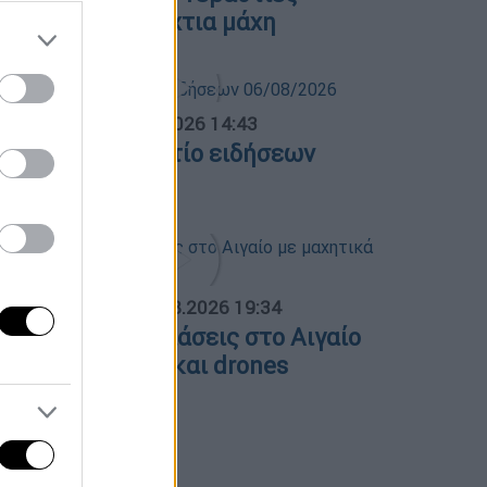
λόγες και ολονύχτια μάχη
σημεριανό...
|
06.08.2026 14:43
εσημεριανό δελτίο ειδήσεων
6/08/2026
ΟΣΠΑΣΜΑΤΑ...
|
06.08.2026 19:34
ουρκικές παραβιάσεις στο Αιγαίο
ε μαχητικά F-16 και drones