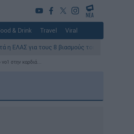
ood & Drink
Travel
Viral
ους 8 βιασμούς τουριστριών - «Μόνο 3 περιστατ
 νο1 στην καρδιά...