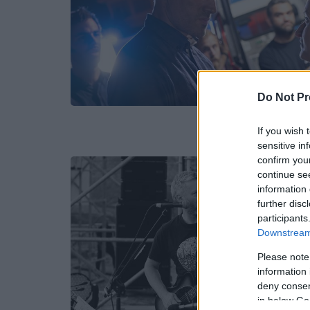
Do Not Pr
If you wish 
sensitive in
confirm you
continue se
information 
further disc
participants
Downstream 
Please note
information 
deny consent
in below Go