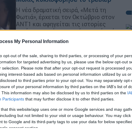
Η νέα δραματική σειρά, «Μετά τη
Φωτιά», έρχεται τον Οκτώβριο στον
ΑΝΤ1 και αφηγείται τις ιστορίες
τριών γυναικών, οι οποίες, μετά από
Ώρ
μια καταστροφική πυρκαγιά, θα
ocess My Personal Information
Ώ
προσπαθήσουν να ξαναχτίσουν τις
ζωές τους
to opt-out of the sale, sharing to third parties, or processing of your per
formation for targeted advertising by us, please use the below opt-out s
r selection. Please note that after your opt-out request is processed y
Κε
eing interest-based ads based on personal information utilized by us or
Πολιτισμός
|
19.06.2023 01:30
Κ
disclosed to third parties prior to your opt-out. You may separately opt-
9ο Διεθνές Φεστιβάλ Άνδρου:
losure of your personal information by third parties on the IAB’s list of
0
Σινεμά, θέατρο και τραγούδι για
. This information may also be disclosed by us to third parties on the
IA
τέσσερις εβδομάδες
Participants
that may further disclose it to other third parties.
Από τις 30 Ιουλίου έως τις 25
 that this website/app uses one or more Google services and may gath
including but not limited to your visit or usage behaviour. You may click 
Αυγούστου 2023, υπό την
ΑΠ
 to Google and its third-party tags to use your data for below specifi
καλλιτεχνική διεύθυνση του Παντελή
ogle consent section.
Φ
Βούλγαρη