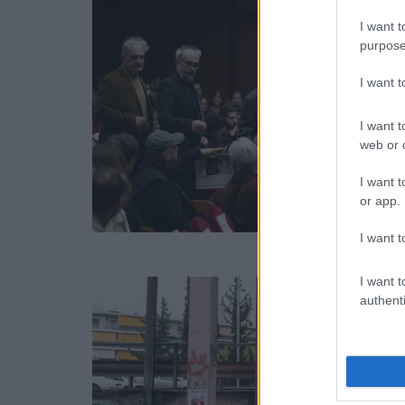
I want t
purpose
I want 
I want t
web or d
I want t
or app.
I want t
I want t
authenti