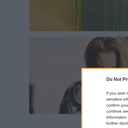
Do Not Pr
If you wish 
sensitive in
confirm you
continue se
information 
further disc