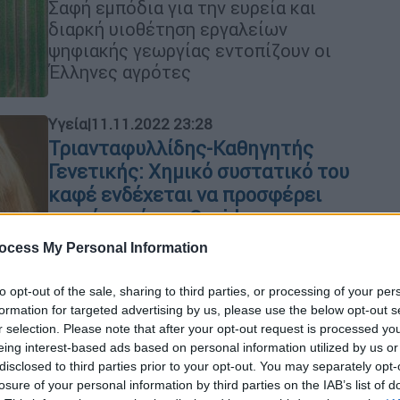
Σαφή εμπόδια για την ευρεία και
διαρκή υιοθέτηση εργαλείων
ψηφιακής γεωργίας εντοπίζουν οι
Έλληνες αγρότες
Υγεία
|
11.11.2022 23:28
Τριανταφυλλίδης-Καθηγητής
Γενετικής: Χημικό συστατικό του
καφέ ενδέχεται να προσφέρει
ανοσία από την Covid
Ένα φλιτζάνι καφέ μειώνει τη
ocess My Personal Information
δέσμευση του ιού με τον ανθρώπινο
στόχο του, μειώνοντας συνεπώς την
to opt-out of the sale, sharing to third parties, or processing of your per
formation for targeted advertising by us, please use the below opt-out s
πιθανότητα μόλυνσης από τον SARS
r selection. Please note that after your opt-out request is processed y
CoV-2.
eing interest-based ads based on personal information utilized by us or
disclosed to third parties prior to your opt-out. You may separately opt-
losure of your personal information by third parties on the IAB’s list of