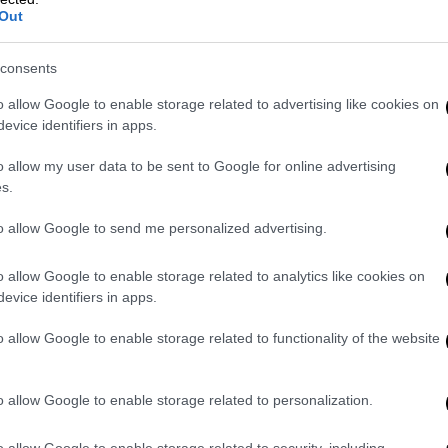
θρυλικών Hawkwind
Out
Πέθανε χθες σε ηλικία 82 ετών
consents
o allow Google to enable storage related to advertising like cookies on
evice identifiers in apps.
o allow my user data to be sent to Google for online advertising
s.
Κόσμος
|
11.11.2022 22:59
«Ποτέ δεν πίστευα ότι η πείνα θα
to allow Google to send me personalized advertising.
επέστρεφε στη χώρα» - Δεν
o allow Google to enable storage related to analytics like cookies on
μπόρεσε να συγκρατήσει τα
evice identifiers in apps.
δάκρυά του ο Βραζιλιάνος
πρόεδρος Λούλα
o allow Google to enable storage related to functionality of the website
Ο νεοεκλεγείς πρόεδρος υποσχέθηκε
ότι θα μετριάσει το πρόβλημα
o allow Google to enable storage related to personalization.
o allow Google to enable storage related to security, including