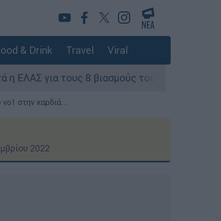
ood & Drink
Travel
Viral
ους 8 βιασμούς τουριστριών - «Μόνο 3 περιστατ
 νο1 στην καρδιά...
μβρίου 2022