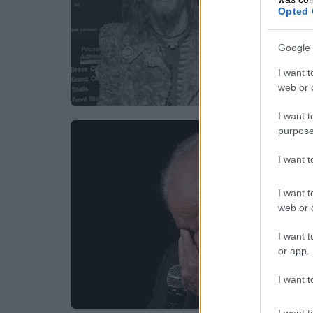
Opted 
Google 
I want t
web or d
I want t
purpose
I want 
I want t
web or d
I want t
or app.
I want t
I want t