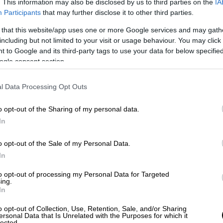
. This information may also be disclosed by us to third parties on the
IA
Participants
that may further disclose it to other third parties.
 that this website/app uses one or more Google services and may gath
including but not limited to your visit or usage behaviour. You may click 
Αθλητισμός
|
11.11.2022 23:17
 to Google and its third-party tags to use your data for below specifi
Έδωσε τέλος στη ζωή του επειδή
ogle consent section.
αποδεσμεύθηκε από την Αλδοσίβι
- Σοκ με την αυτοκτονία
l Data Processing Opt Outs
ποδοσφαιριστή στην Αργεντινή
o opt-out of the Sharing of my personal data.
Η ομάδα έκανε γνωστή την τραγική
In
είδηση
o opt-out of the Sale of my Personal Data.
In
to opt-out of processing my Personal Data for Targeted
ing.
In
Πολιτισμός
|
11.11.2022 23:10
o opt-out of Collection, Use, Retention, Sale, and/or Sharing
ersonal Data that Is Unrelated with the Purposes for which it
Πέθανε ο Nick Turner των
lected.