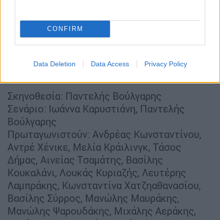
video
CONFIRM
Data Deletion
Data Access
Privacy Policy
Συντελεστές
Σκηνοθεσία: Παντελής Βούλγαρης
Σενάριο: Ιωάννα Καρυστιάνη, Παντελής
Βούλγαρης
Πρωταγωνιστούν: Ανδρέας Κωνσταντίνου,
Αντρέ Χένικε, Μελία Κράιλινγκ, Τάσος
Δήμας, Αινείας Τσαμάτης, Βασίλης
Κουκαλάνι, Λουκάς Κυριαζής, Λευτέρης
Λαμπράκης, Κωνσταντίνα Χατζηαθανασίου,
Βασίλης Σύρρος, Μανώλης Μαυράκης,
Μανώλης Ψαρουδάκης, Μιχάλης Αεράκης,