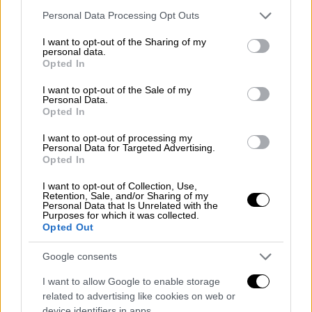
στους θαλάμους με το πλήθος των
Please note that this website/app uses one or more Google
Personal Data Processing Opt Outs
συγκρατούμενων του
.
services and may gather and store information including but
not limited to your visit or usage behaviour. You may click to
I want to opt-out of the Sharing of my
Πολλές ζωές, πολλές μικρές ιστορίες
personal data.
grant or deny consent to Google and its third-party tags to
Opted In
φόβου, φιλίας, συντροφικότητας, ελπίδας,
use your data for below specified purposes in below Google
ονειροπόλησης. Έξω από το στρατόπεδο, η
consent section.
I want to opt-out of the Sale of my
Personal Data.
μνηστή του Ναπολέοντα, Χαρά Λιουδάκη, με
Opted In
σθένος, καρτερία και βαθιά αγάπη στεκόταν
I want to opt-out of processing my
δίπλα στον αρραβωνιαστικό της, έστω κι αν
Personal Data for Targeted Advertising.
οι συναντήσεις τους ήταν για ελάχιστες
Opted In
στιγμές στα επισκεπτήρια, και πάντα υπό
I want to opt-out of Collection, Use,
την επιτήρηση ενόπλων φρουρών.
Retention, Sale, and/or Sharing of my
Personal Data that Is Unrelated with the
Purposes for which it was collected.
Η τύχη του Ναπολέοντα και άλλων 199
Opted Out
συγκρατούμενων του
αποφασίζεται μετά την
Google consents
ενέδρα της ελληνικής αντίστασης στον
Στρατιωτικό Διοικητή Λακωνίας, σε χαράδρα
I want to allow Google to enable storage
της περιοχής των Μολάων
. Ο θάνατος του
related to advertising like cookies on web or
device identifiers in apps.