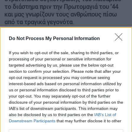
το διάστημα πριν την Πρωτομαγιά του ’44
και μας γνωρίζουν τους ανθρώπους πίσω
από τα τραγικά γεγονότα
.
Κεντρικό πρόσωπο της ιστορίας ο 34χρονος
Do Not Process My Personal Information
Ναπολέων Σουκατζίδης, Κρητικός
μικρασιατικής καταγωγής, αγωνιστής του
If you wish to opt-out of the sale, sharing to third parties, or
λαϊκού κινήματος και κρατούμενος σε
processing of your personal or sensitive information for
εξορίες και φυλακές από το 1936. Την
targeted advertising by us, please use the below opt-out
section to confirm your selection. Please note that after your
περίοδο της φυλακής του στο Χαϊδάρι,
opt-out request is processed you may continue seeing
εκτελούσε χρέη διερμηνέα του Γερμανού
interest-based ads based on personal information utilized by
Διοικητή του στρατοπέδου, Καρλ Φίσερ.
us or personal information disclosed to third parties prior to
Μπροστά από τα μάτια του περνούσε όλο το
your opt-out. You may separately opt-out of the further
δράμα της γερμανικής αγριότητας στα
disclosure of your personal information by third parties on the
IAB’s list of downstream participants. This information may
Κατοχικά χρόνια, με τον ίδιο συνεχώς
also be disclosed by us to third parties on the
IAB’s List of
μάρτυρα βασανιστηρίων, τραγικών
Downstream Participants
that may further disclose it to other
περιστατικών και βαριάς ατμόσφαιρας
third parties.