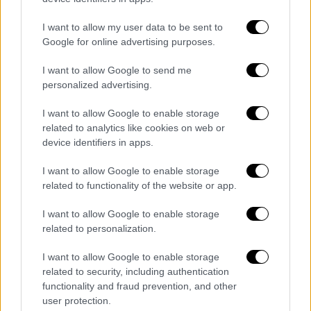
Διοικητή Κρες και τριών Γερμανών της
συνοδείας του επιφέρει ως αντίποινα την
I want to allow my user data to be sent to
εκτέλεση 50 Ελλήνων για κάθε ένα Γερμανό.
Google for online advertising purposes.
Ο Σουκατζίδης είναι στη λίστα των 200
I want to allow Google to send me
personalized advertising.
μελλοθάνατων.
Την ημέρα της εκτέλεσης
βρίσκεται μπροστά σε ένα δίλλημα ζωής,
I want to allow Google to enable storage
όταν ο Φίσερ, που μέσα στο διάστημα της
related to analytics like cookies on web or
φυλάκισης του Σουκατζίδη στο Χαϊδάρι
device identifiers in apps.
ανέπτυξε σεβασμό για τον Έλληνα
I want to allow Google to enable storage
διερμηνέα
, του δίνει τη δυνατότητα να
related to functionality of the website or app.
εξαιρεθεί βάζοντας στη θέση του ως
διακοσιοστό άλλον.
I want to allow Google to enable storage
related to personalization.
I want to allow Google to enable storage
related to security, including authentication
functionality and fraud prevention, and other
user protection.