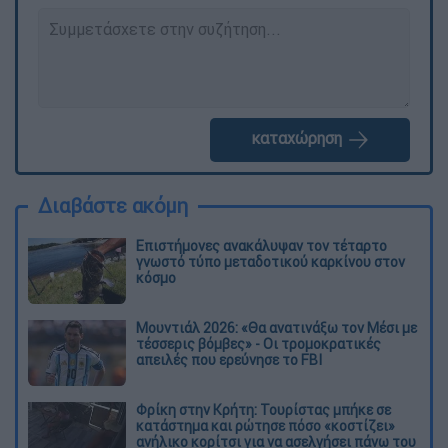
καταχώρηση
Διαβάστε ακόμη
Επιστήμονες ανακάλυψαν τον τέταρτο
γνωστό τύπο μεταδοτικού καρκίνου στον
κόσμο
Μουντιάλ 2026: «Θα ανατινάξω τον Μέσι με
τέσσερις βόμβες» - Οι τρομοκρατικές
απειλές που ερεύνησε το FBI
Φρίκη στην Κρήτη: Τουρίστας μπήκε σε
κατάστημα και ρώτησε πόσο «κοστίζει»
ανήλικο κορίτσι για να ασελγήσει πάνω του