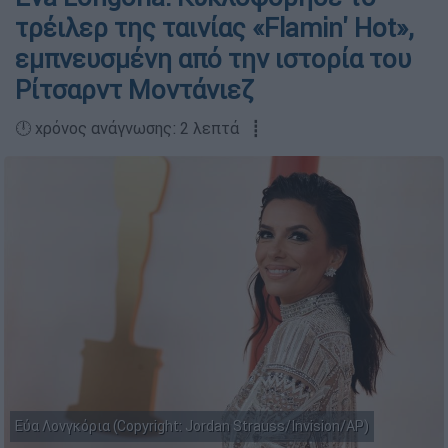
τρέιλερ της ταινίας «Flamin' Hot»,
εμπνευσμένη από την ιστορία του
Ρίτσαρντ Μοντάνιεζ
🕛 χρόνος ανάγνωσης: 2 λεπτά ┋
Εύα Λονγκόρια (Copyright: Jordan Strauss/Invision/AP)