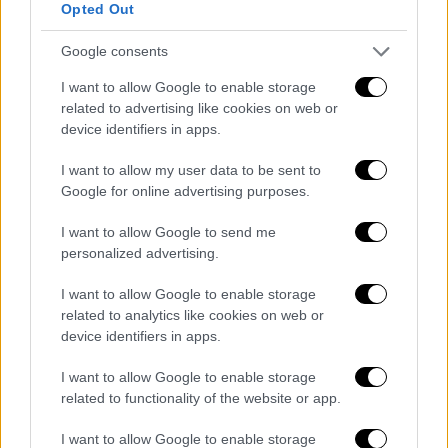
Opted Out
Google consents
I want to allow Google to enable storage
related to advertising like cookies on web or
device identifiers in apps.
video
I want to allow my user data to be sent to
Google for online advertising purposes.
I want to allow Google to send me
personalized advertising.
Σύμφωνα με το Variety η «πικάντικη σε
I want to allow Google to enable storage
γεύση» ταινία αναμένεται να κάνει πρεμιέρα
related to analytics like cookies on web or
αποκλειστικά σε Hulu και Disney+ στις 9
device identifiers in apps.
Ιουνίου.
I want to allow Google to enable storage
ΟΛΕΣ ΟΙ ΕΙΔΗΣΕΙΣ
related to functionality of the website or app.
Τουρκία: Τι σημαίνει η απόσυρση Ιντζέ,
I want to allow Google to enable storage