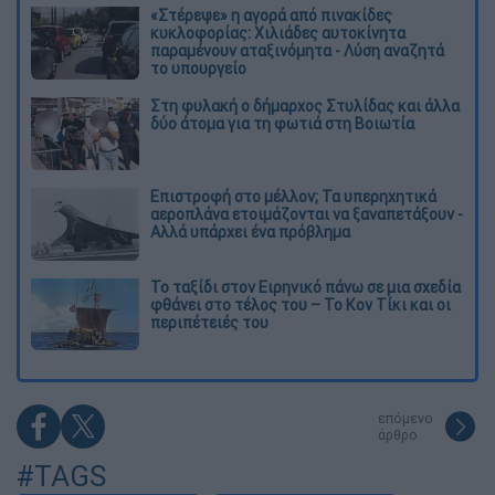
«Στέρεψε» η αγορά από πινακίδες
κυκλοφορίας: Χιλιάδες αυτοκίνητα
παραμένουν αταξινόμητα - Λύση αναζητά
το υπουργείο
Στη φυλακή ο δήμαρχος Στυλίδας και άλλα
δύο άτομα για τη φωτιά στη Βοιωτία
Επιστροφή στο μέλλον; Τα υπερηχητικά
αεροπλάνα ετοιμάζονται να ξαναπετάξουν -
Αλλά υπάρχει ένα πρόβλημα
Το ταξίδι στον Ειρηνικό πάνω σε μια σχεδία
φθάνει στο τέλος του – Το Κον Τίκι και οι
περιπέτειές του
επόμενο
άρθρο
#TAGS