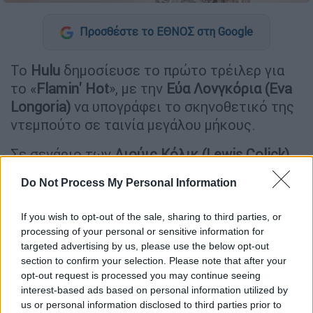
Προσθέστε το ΕΘΝΟΣ στη Google
Το
Hulu
δημοσίευσε το πρώτο τρέιλερ για
το «
Flamin' Hot
», με την
Εύα Λονγκόρια (Eva
Longoria)
να υπογράφει το σκηνοθετικό της
ντεμπούτο σε ταινία μεγάλου μήκους.
Σε σενάριο των
Λιούις Κόλικ (Lewis Colick)
και
Λίντα Ιβέτ (Linda Yvette Chavez)
, η ταινία
Do Not Process My Personal Information
είναι εμπνευσμένη από την αληθινή ιστορία
του
Ρίτσαρντ Μοντάνιεζ (Richard Montanez)
If you wish to opt-out of the sale, sharing to third parties, or
ενός επιστάτη στο εργοστάσιο της Frito-Lay
processing of your personal or sensitive information for
στον οποίο αποδίδεται η δημιουργία των
targeted advertising by us, please use the below opt-out
Flamin' Hot Cheetos.
section to confirm your selection. Please note that after your
opt-out request is processed you may continue seeing
«Όλοι γράφουμε τις δικές μας ιστορίες»,
interest-based ads based on personal information utilized by
us or personal information disclosed to third parties prior to
λέει ο πρωταγωνιστής στο πρώτο τρέιλερ