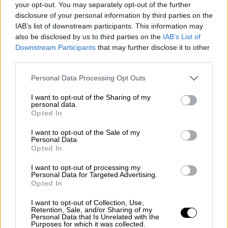
your opt-out. You may separately opt-out of the further
του «Flamin' Hot». «Αυτή είναι η δική μου».
disclosure of your personal information by third parties on the
Πρωταγωνιστεί ο
Τζέσι Γκαρσία
στον
IAB’s list of downstream participants. This information may
ομώνυμο ρόλο καθώς και οι Άννι Γκονσάλες
also be disclosed by us to third parties on the
IAB’s List of
Downstream Participants
that may further disclose it to other
(Annie Gonzales), Ντένις Χάισμπερτ (Dennis
third parties.
Haysbert), Εμίλιο Ριβέρα και Τόνυ Σαλούμπ
(Tony Shalhoub).
Please note that this website/app uses one or more Google
Personal Data Processing Opt Outs
services and may gather and store information including but
«Με εντυπωσίασε πως ο Ρίτσαρντ
not limited to your visit or usage behaviour. You may click to
I want to opt-out of the Sharing of my
personal data.
grant or deny consent to Google and its third-party tags to
αντιμετώπισε τις δυσκολίες και πώς τις
Opted In
use your data for below specified purposes in below Google
ξεπέρασε», δήλωσε η Ευα Λονγκόρια στην
consent section.
I want to opt-out of the Sale of my
πρεμιέρα της ταινίας στο Φεστιβάλ SXSW
Personal Data.
Opted In
του Τέξας τον Μάρτιο. «Νομίζω ότι δεν θα
έπρεπε καν να είναι ζωντανός, πόσο μάλλον
I want to opt-out of processing my
Personal Data for Targeted Advertising.
επιτυχημένος. Σκέφτηκα, «Θεέ μου, είναι και
Opted In
Μεξικανο-αμερικανός, όπως και εγώ!» και
I want to opt-out of Collection, Use,
είπα «Πρέπει να αποκαλύψω αυτή την
Retention, Sale, and/or Sharing of my
ιστορία!».
Personal Data that Is Unrelated with the
Purposes for which it was collected.