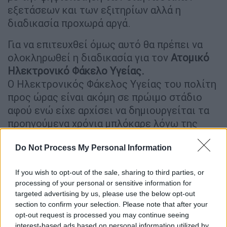
εξετάσεων και των εξιτηρίων αλλά η
διαδικασία προχωρά αργά.
Για να επιτευχθεί όμως αυτό θα πρέπει να
ολοκληρωθεί η διαδικασία για τον
Ατομικό
Ηλεκτρονικό Φάκελο Υγείας.
Ο Ηλεκτρονικός Φάκελος Υγείας του πολίτη
προς ώρας είναι ακόμη σε πρώιμο στάδιο
αφού ενώ είχε αρχίσει να δημιουργείται τα
προηγούμενα χρόνια μπλόκαρε λόγω της
έλλειψης προσωπικών γιατρών που
Do Not Process My Personal Information
δημιουργούν και για τον κάθε πολίτη
ξεχωριστά τον φάκελό του.
If you wish to opt-out of the sale, sharing to third parties, or
Αξιοσημείωτο είναι πάντως ότι στην Κρήτη
processing of your personal or sensitive information for
targeted advertising by us, please use the below opt-out
είναι έτοιμο αντίστοιχο σχέδιο από το
section to confirm your selection. Please note that after your
Κέντρο Τεκμηρίωσης
και Κοστολόγησης
opt-out request is processed you may continue seeing
Νοσοκομειακών Υπηρεσιών (ΚΕΤΕΚΝΥ), το
interest-based ads based on personal information utilized by