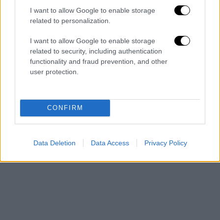
το
2023
περιγράφεται επ’ ακριβώς ο
I want to allow Google to enable storage
σχεδιασμός με τον οποίο ο ΕΟΠΥΥ θα
related to personalization.
μετεξελιχθεί σε έναν ψηφιακό φορέα, που
δεν θα χρειάζεται χαρτί ή χρονοβόρες
I want to allow Google to enable storage
διαδικασίες για να εγκρίνει και να ελέγξει
related to security, including authentication
functionality and fraud prevention, and other
παροχές και υπηρεσίες. Άγνωστο βέβαια
user protection.
ποια κυβέρνηση θα προκύψει από τις κάλπες
ώστε να προχωρήσει το συγκεκριμένο έργο.
CONFIRM
Data Deletion
Data Access
Privacy Policy