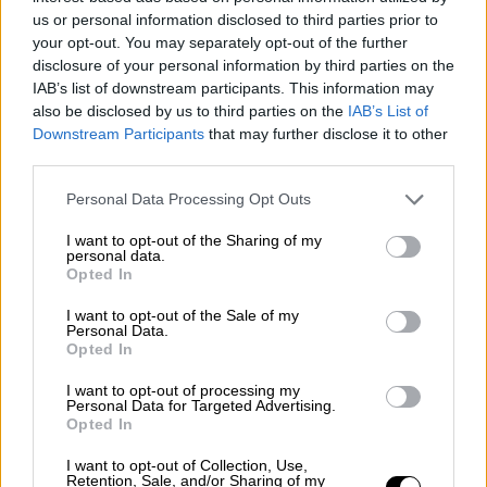
οποίο έχει εφαρμόσει ατομικό φάκελο
us or personal information disclosed to third parties prior to
your opt-out. You may separately opt-out of the further
υγείας σχεδόν σε όλα τα νοσοκομεία του
disclosure of your personal information by third parties on the
νησιού και μάλιστα χωρίς κανένα ιδιαίτερο
IAB’s list of downstream participants. This information may
κόστος.
also be disclosed by us to third parties on the
IAB’s List of
Downstream Participants
that may further disclose it to other
Είναι ενδεικτικό ότι τα νοσοκομεία της
third parties.
Κρήτης
επικοινωνούν μεταξύ τους ψηφιακά
Please note that this website/app uses one or more Google
Personal Data Processing Opt Outs
εδώ και καιρό και η μία μονάδα υγείας και το
services and may gather and store information including but
προσωπικό της, μπορεί να βλέπει από
not limited to your visit or usage behaviour. You may click to
I want to opt-out of the Sharing of my
personal data.
απόσταση τον ιατρικό φάκελο ασθενούς που
grant or deny consent to Google and its third-party tags to
Opted In
use your data for below specified purposes in below Google
βρίσκεται σε άλλη περιοχή.
consent section.
I want to opt-out of the Sale of my
Personal Data.
Το μόνο βέβαιον είναι ότι η σύνδεση όλων
Opted In
των
δεδομένων
υγείας
θα πρέπει να γίνει
I want to opt-out of processing my
μεταξύ νοσοκομείων και των άλλων
Personal Data for Targeted Advertising.
δημοσίων μονάδων υγείας, αλλά και του
Opted In
ιδιωτικού τομέα, ώστε να μπορούν οι
I want to opt-out of Collection, Use,
γιατροί να έχουν πλήρη εικόνα της
Retention, Sale, and/or Sharing of my