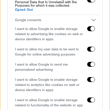
Personal Data that Is Unrelated with the
κατάστασης της υγείας των ασθενών.
Purposes for which it was collected.
Opted Out
Με τον τρόπο αυτό βέβαια θα είναι εφικτός
Google consents
και ο έλεγχος των
παρεχόμενων
υπηρεσιών
καθώς συχνά πληρώνονται υπηρεσίες οι
I want to allow Google to enable storage
οποίες όμως δεν πραγματοποιούνται ποτέ.
related to advertising like cookies on web or
device identifiers in apps.
Ηλεκτρονικός και ο ΕΟΠΥΥ
I want to allow my user data to be sent to
Google for online advertising purposes.
Όμως το υπουργείο Υγείας δρομολογεί και
έναν ψηφιακό μετασχηματισμό και για τον
I want to allow Google to send me
ΕΟΠΥΥ, ώστε ο Οργανισμός να διαθέτει μόνο
personalized advertising.
«ηλεκτρονικές» υπηρεσίες που θα
I want to allow Google to enable storage
διευκολύνουν την Πολιτεία στους ελέγχους,
related to analytics like cookies on web or
αλλά και τους ασφαλισμένους όπως και τους
device identifiers in apps.
παρόχους
.
I want to allow Google to enable storage
Στους στόχους του υπουργείου Υγείας για
related to functionality of the website or app.