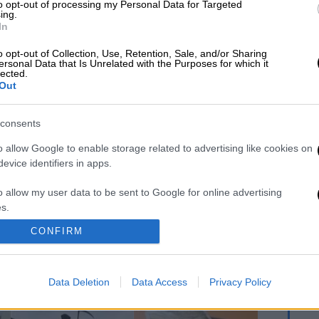
to opt-out of processing my Personal Data for Targeted
ing.
In
 το ΕΘΝΟΣ στη Google
o opt-out of Collection, Use, Retention, Sale, and/or Sharing
ersonal Data that Is Unrelated with the Purposes for which it
lected.
Out
consents
o allow Google to enable storage related to advertising like cookies on
evice identifiers in apps.
Ντύθηκε «Χάρος»,
«Όχι γκέι 17 Pro,
o allow my user data to be sent to Google for online advertising
ανέβηκε στην
αλλά σπασμένο
s.
οροφή
11άρι»: Ρώσοι
νοσοκομείου και
διαλύουν τα iPhone
CONFIRM
to allow Google to send me personalized advertising.
κοιτούσε επίμονα
τους στο TikTok
τους ασθενείς
για να... γίνουν πιο
άνδρες
o allow Google to enable storage related to analytics like cookies on
Data Deletion
Data Access
Privacy Policy
evice identifiers in apps.
o allow Google to enable storage related to functionality of the website