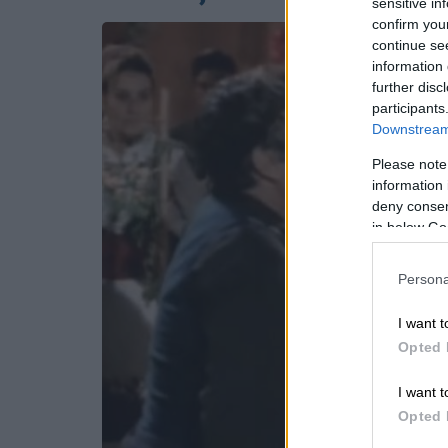
sensitive in
confirm you
continue se
information 
further disc
participants
Downstream 
Please note
information 
deny consent
in below Go
Persona
I want t
Opted 
I want t
Opted 