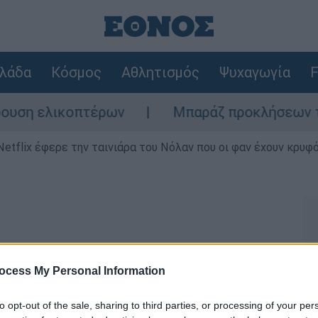
λάδα
Κόσμος
Αθλητισμός
Ψυχαγωγία
F
η ελικοπτέρων
Μπαράζ προκλήσεων της Άγκ
Netflix έφερε την ταινιάρα του Νόλαν που οι φαν έχουν κρυφό
ocess My Personal Information
κά λάθη σε ελληνικές
ν είχε παρατηρήσει
to opt-out of the sale, sharing to third parties, or processing of your per