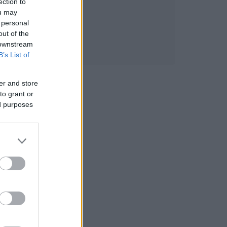
ection to
ou may
 personal
out of the
 downstream
B’s List of
er and store
to grant or
ed purposes