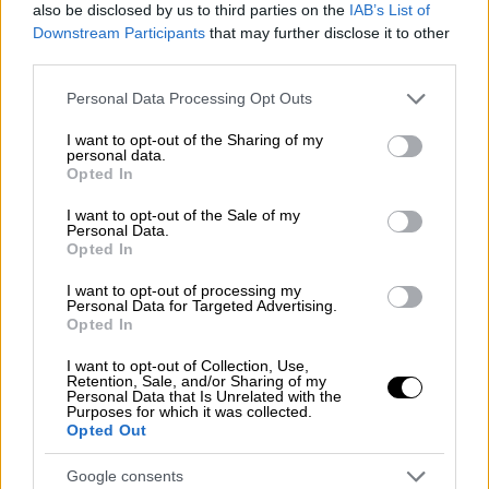
also be disclosed by us to third parties on the
IAB’s List of
σας που υπερασπίζονται την
Downstream Participants
that may further disclose it to other
ανεξαρτησία της Ουκρανίας» - Το
third parties.
μήνυμα του Ζελένσκι για την ημέρα του
Please note that this website/app uses one or more Google
Personal Data Processing Opt Outs
πατέρα
services and may gather and store information including but
not limited to your visit or usage behaviour. You may click to
I want to opt-out of the Sharing of my
O Ουκρανός πρόεδρος Βολοντίμιρ Ζελένσκι
personal data.
grant or deny consent to Google and its third-party tags to
ευχαρίστησε σήμερα, Γιορτή του Πατέρα ή
Opted In
use your data for below specified purposes in below Google
Ημέρα του Πατέρα, όλους τους «δυνατούς
consent section.
I want to opt-out of the Sale of my
και θαρραλέους» στρατιώτες που πολεμούν
Personal Data.
Opted In
τη ρωσική εισβολή, ελπίζοντας ότι θα
μπορέσουν όλοι να επιστρέψουν από το
I want to opt-out of processing my
μέτωπο μια μέρα
Personal Data for Targeted Advertising.
Opted In
I want to opt-out of Collection, Use,
Retention, Sale, and/or Sharing of my
Personal Data that Is Unrelated with the
Purposes for which it was collected.
Opted Out
Google consents