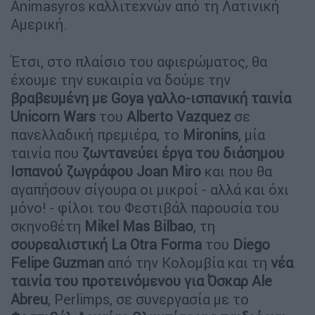
Animasyros καλλιτεχνών από τη Λατινική
Αμερική.
Έτσι, στο πλαίσιο του αφιερώματος, θα
έχουμε την ευκαιρία να δούμε την
βραβευμένη με Goya γαλλο-ισπανική ταινία
Unicorn Wars
του
Alberto Vazquez
σε
πανελλαδική πρεμιέρα, το
Mironins
, μία
ταινία που
ζωντανεύει έργα του διάσημου
Ισπανού ζωγράφου Joan Miro
και που θα
αγαπήσουν σίγουρα οι μικροί - αλλά και όχι
μόνο! - φίλοι του Φεστιβάλ παρουσία του
σκηνοθέτη
Mikel Mas Bilbao
, τη
σουρεαλιστική La Otra Forma
του
Diego
Felipe Guzman
από την Κολομβία και τη
νέα
ταινία του προτεινόμενου για Όσκαρ Ale
Abreu
, Perlimps, σε συνεργασία με το