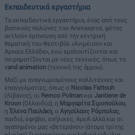
Εκπαιδευτικά εργαστήρια
Τα εκπαιδευτικά εργαστήρια, ένας από τους
βασικούς πυλώνες του Animasyros, φέτος
αντλούν έμπνευση από την κεντρική
θεματική του Φεστιβάλ «Ανιμέισον και
Αρχαία Ελλάδα», ενώ εμπλουτίζονται και
πειραματίζονται με νέες τεχνικές, όπως το
s
and animation
(τεχνική της άμμου).
Μαζί με αναγνωρισμένους καλλιτέχνες και
επαγγελματίες, όπως ο
Nicolas Fattouh
(Λίβανος), οι
Remco Polman
και
Jantiene de
Kroon
(Ολλανδία), η
Μαργαρίτα Σιμοπούλου,
η
Έλενα Παυλάκη
, ο
Αγησίλαος Ρόμπολας
,
παιδιά, έφηβοι, ενήλικες, ΑμεΑ αλλά και οι
αγαπημένοι μας «βετεράνοι» (άτομα τρίτης
ηλικίας) ζωντανεύουν κυκλαδικά ειδώλια,