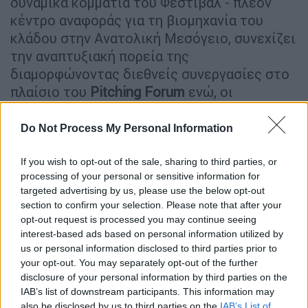
δυναμικά κομμάτια του Φεστιβάλ - πλέον
κέντρο αναφοράς για τη βιομηχανία του
κλάδου στην Ανατολική Μεσόγειο, συνεχίζει
την αναπτυξιακή πορεία της
διαμορφώνοντας διεθνείς συνεργασίες στο
πλαίσιο του
Pitching Forum
ενώ, οι
παρουσιάσεις
, τα
στρογγυλά τραπέζια
, τα
σεμινάρια
, τα
masterclasses
, οι
συναντήσεις
Do Not Process My Personal Information
δικτύωσης
και η νέα ενότητα των
speed
dating sessions
που διοργανώνονται για
If you wish to opt-out of the sale, sharing to third parties, or
processing of your personal or sensitive information for
πρώτη φορά φέτος προσφέρουν τη
targeted advertising by us, please use the below opt-out
δυνατότητα σε ένα διεθνές κοινό
section to confirm your selection. Please note that after your
επαγγελματιών - και όχι μόνο - να προωθήσει
opt-out request is processed you may continue seeing
το έργο του, να συναντηθεί με
interest-based ads based on personal information utilized by
us or personal information disclosed to third parties prior to
καταξιωμένους επαγγελματίες του χώρου,
your opt-out. You may separately opt-out of the further
να ανακαλύψει τη διεθνή κοινότητα και να
disclosure of your personal information by third parties on the
έρθει σε επαφή με τις επιτυχίες του
IAB’s list of downstream participants. This information may
μέλλοντος.
also be disclosed by us to third parties on the
IAB’s List of