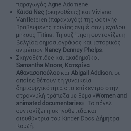
παραγωγός Agne Adomene.
Κάισα Νες
(σκηνοθέτις) και Viviane
Vanfleteren (παραγωγός) της φετινής
βραβευμένης ταινίας ανιμέισον μεγάλου
μήκους Titina. Τη συζήτηση συντονίζει η
Βελγίδα δημοσιογράφος και ιστορικός
ανιμέισον
Nancy Denney Phelps
.
Σκηνοθέτιδες και ακαδημαϊκοί
Samantha Moore
,
Κατερίνα
Αθανασοπούλου
και
Abigail Addison
, οι
οποίες θέτουν τη γυναικεία
δημιουργικότητα στο επίκεντρο στην
στρογγυλή τράπεζα με θέμα «
Women and
animated documentaries
». To πάνελ
συντονίζει η σκηνοθέτιδα και
διευθύντρια του Kinder Docs Δήμητρα
Κουζή.