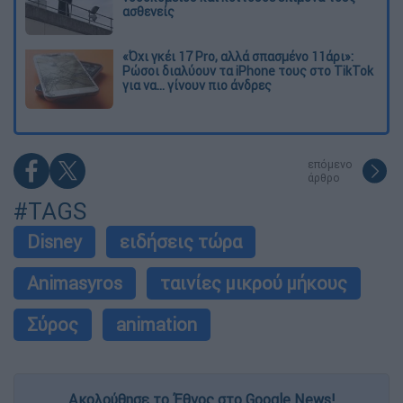
ασθενείς
«Όχι γκέι 17 Pro, αλλά σπασμένο 11άρι»:
Ρώσοι διαλύουν τα iPhone τους στο TikTok
για να... γίνουν πιο άνδρες
επόμενο
άρθρο
#TAGS
Disney
ειδήσεις τώρα
Animasyros
ταινίες μικρού μήκους
Σύρος
animation
Ακολούθησε το Έθνος στο Google News!