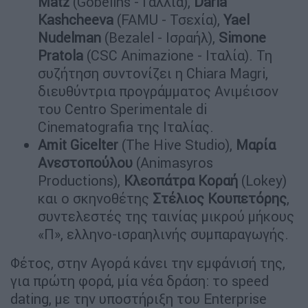
Matz
(Gobelins - Γαλλία),
Daria
Kashcheeva
(FAMU - Τσεχία),
Yael
Nudelman
(Bezalel - Ισραήλ),
Simone
Pratola
(CSC Animazione - Ιταλία). Τη
συζήτηση συντονίζει η Chiara Magri,
διευθύντρια προγράμματος Ανιμέισον
του Centro Sperimentale di
Cinematografia της Ιταλίας.
Amit Gicelter
(The Hive Studio),
Μαρία
Ανεστοπούλου
(Animasyros
Productions),
Κλεοπάτρα Κοραή
(Lokey)
και ο σκηνοθέτης
Στέλιος Κουπετόρης
,
συντελεστές της ταινίας μικρού μήκους
«Π», ελληνο-ισραηλινής συμπαραγωγής.
Φέτος, στην Αγορά κάνει την εμφάνισή της,
για πρώτη φορά, μία νέα δράση: το speed
dating, με την υποστήριξη του Enterprise