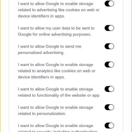
I want to allow Google to enable storage
Coaching Workshop)
, με Pitching Workshop
related to advertising like cookies on web or
Tutor την Tunde Vollenbroek, μία από τις πιο
device identifiers in apps.
βασικές προσωπικότητες του animation
I want to allow my user data to be sent to
στην ευρωπαϊκή κοινότητα, συνιδιοκτήτρια
Google for online advertising purposes.
και παραγωγό του animation house Studio
Pupil, με πολυετή εμπειρία στο coaching σε
I want to allow Google to send me
μεγάλα φεστιβάλ. Κατά τη διάρκεια του
personalized advertising.
4ήμερου εργαστηρίου, με τίτλο «
How to
I want to allow Google to enable storage
Pitch
», δίνεται η δυνατότητα σε
related to analytics like cookies on web or
συμμετέχοντες
6 επιλεγμένων projects
να
device identifiers in apps.
προετοιμαστούν αποτελεσματικά, για να
I want to allow Google to enable storage
παρουσιάσουν, στο πλαίσιο του Pitching
related to functionality of the website or app.
Forum στη Σύρο, το υπό εξέλιξη έργο τους
στο κοινό, σε διεθνή επιτροπή από
I want to allow Google to enable storage
επαγγελματίες του animation και σε
related to personalization.
πιθανούς επενδυτές (Pitching Sessions). Η
I want to allow Google to enable storage
διεθνής επιτροπή αποτελείται από τους
related to security, including authentication