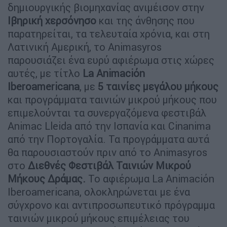
δημιουργικής βιομηχανίας ανιμέισον στην
Ιβηρική χερσόνησο
και της άνθησης που
παρατηρείται, τα τελευταία χρόνια, και στη
Λατινική Αμερική, το Animasyros
παρουσιάζει ένα ευρύ αφιέρωμα στις χώρες
αυτές, με τίτλο
La Animaciόn
Iberoamericana
, με
5 ταινίες μεγάλου μήκους
και προγράμματα ταινιών μικρού μήκους που
επιμελούνται τα συνεργαζόμενα φεστιβάλ
Animac Lleida από την Ισπανία και Cinanima
από την Πορτογαλία. Τα προγράμματα αυτά
θα παρουσιαστούν πριν από το Animasyros
στο
Διεθνές Φεστιβάλ Ταινιών Μικρού
Μήκους Δράμας.
Το αφιέρωμα La Animaciόn
Iberoamericana, ολοκληρώνεται με ένα
σύγχρονο και αντιπροσωπευτικό πρόγραμμα
ταινιών μικρού μήκους επιμέλειας του