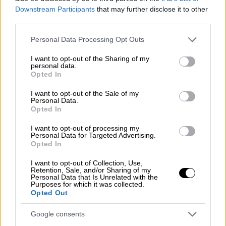
Downstream Participants
that may further disclose it to other
Φυσικά, από την Αγορά φέτος δεν θα
third parties.
μπορούσε να λείπει η κεντρική θεματική του
Please note that this website/app uses one or more Google
Personal Data Processing Opt Outs
Φεστιβάλ «
Ανιμέισον και Αρχαία Ελλάδα
»,
services and may gather and store information including but
ενώ μερικές ακόμη θεματικές που
not limited to your visit or usage behaviour. You may click to
I want to opt-out of the Sharing of my
personal data.
grant or deny consent to Google and its third-party tags to
παρουσιάζονται αφορούν στη
θηλυκή
Opted In
use your data for below specified purposes in below Google
δημιουργικότητα στις ταινίες ανιμέισον
consent section.
I want to opt-out of the Sale of my
τεκμηρίωσης και masterclasses και
Personal Data.
Opted In
συζητήσεις από διεθνούς φήμης Ισπανούς
παραγωγούς
. Σημαντική ακόμη θα είναι και η
I want to opt-out of processing my
Personal Data for Targeted Advertising.
παρουσία των σταθερών συνεργατών του
Opted In
Animasyros, όπως το ΕΚΟΜΕ, το Ελληνικό
Κέντρο Κινηματογράφου, το Enterprise
I want to opt-out of Collection, Use,
Retention, Sale, and/or Sharing of my
Greece, το Creative Europe και το
Personal Data that Is Unrelated with the
Purposes for which it was collected.
Πανεπιστήμιο Αιγαίου.
Opted Out
Και φέτος διοργανώνεται το
4ήμερο
Google consents
εργαστήριο προετοιμασίας (Pitching