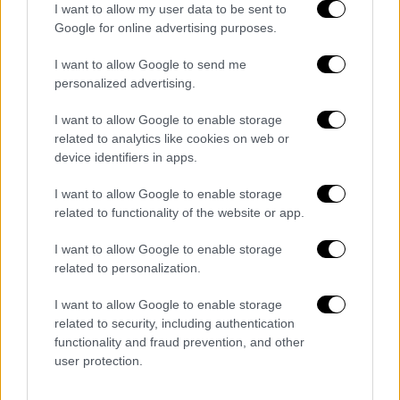
I want to allow my user data to be sent to
Google for online advertising purposes.
I want to allow Google to send me
personalized advertising.
Το Βιβλίο
I want to allow Google to enable storage
Αποτελεί το πρώτο μέρος μιας τριλογίας με
related to analytics like cookies on web or
τα εξής επόμενα μέρη: το δεύτερο βιβλίο με
device identifiers in apps.
τίτλο «
Catching Fire
» (μτφ. Φωτιά) και το
I want to allow Google to enable storage
τρίτο με τίτλο «
Mockingjay
» (μτφ.
related to functionality of the website or app.
Κοτσυφοκισσα). Η αναγνωρισμένη
I want to allow Google to enable storage
συγγραφέας
Suzanne Collins
προσφέρει
related to personalization.
ισάξια μέρη αγωνίας και φιλοσοφίας,
περιπέτειας και ρομαντισμού, σ' αυτό το
I want to allow Google to enable storage
συγκινητικό μυθιστόρημα που
related to security, including authentication
functionality and fraud prevention, and other
διαδραματίζεται σ' ένα μέλλον, το οποίο έχει
user protection.
ανησυχητικές ομοιότητες με το παρόν μας.