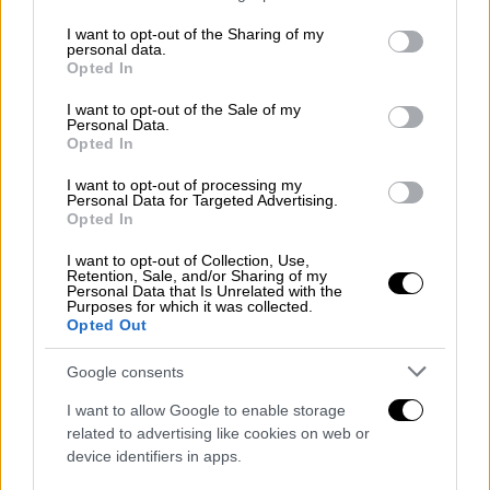
θυμίσει τους 74ους Αγώνες που τα άλλαξαν
services and may gather and store information including but
όλα, λίγο πριν την κυκλοφορίας της ταινίας
not limited to your visit or usage behaviour. You may click to
I want to opt-out of the Sharing of my
personal data.
grant or deny consent to Google and its third-party tags to
«
The Hunger Games: Η μπαλάντα των
Opted In
use your data for below specified purposes in below Google
αηδονιών & των φιδιών
», η οποία θα μας
consent section.
I want to opt-out of the Sale of my
μεταφέρει πίσω στο χρόνο στους 10ους
Personal Data.
Αγώνες Πείνας, και στην ιστορία του Σνόου,
Opted In
ο οποίος εξελίχθηκε σε αυτό τον μοχθηρό
I want to opt-out of processing my
χαρακτήρα που γνωρίσαμε. Οι θεατές θα
Personal Data for Targeted Advertising.
Opted In
έχουν την ευκαιρία ν' απολαύσουν
αποκλειστικά ένα bonus feature με
I want to opt-out of Collection, Use,
Retention, Sale, and/or Sharing of my
αποκλειστικές σκηνές της νέας ταινίας.
Personal Data that Is Unrelated with the
Purposes for which it was collected.
Opted Out
Google consents
I want to allow Google to enable storage
related to advertising like cookies on web or
device identifiers in apps.
video