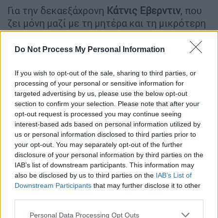
Για την δεκαεξάχρονη
Κάτνις Εβερντιν
, που
ζει μόνη μαζί με τη μητέρα και τη μικρότερη
αδερφή της, η απόφαση της να πάρει
εθελοντικά τη θέση της αδερφής της στους
Do Not Process My Personal Information
Αγώνες δεν διαφέρει και πολύ από μια
θανατική ποινή. Όμως η Κάτνις έχει φτάσει
If you wish to opt-out of the sale, sharing to third parties, or
processing of your personal or sensitive information for
κι άλλη φορά κοντά στο θάνατο - και η
targeted advertising by us, please use the below opt-out
επιβίωση είναι δεύτερη φύση για εκείνη.
section to confirm your selection. Please note that after your
Χωρίς να το επιδιώκει πραγματικά,
opt-out request is processed you may continue seeing
διεκδικεί σοβαρά τη νίκη. Αλλά για να
interest-based ads based on personal information utilized by
us or personal information disclosed to third parties prior to
νικήσει, θα πρέπει να αρχίσει να κάνει
your opt-out. You may separately opt-out of the further
επιλογές που φέρνουν σε σύγκρουση την
disclosure of your personal information by third parties on the
επιβίωση με την ανθρωπιά και την αγάπη με
IAB’s list of downstream participants. This information may
τον έρωτα.
also be disclosed by us to third parties on the
IAB’s List of
Downstream Participants
that may further disclose it to other
Το πρώτο μέρος του επιτυχημένου franchise
third parties.
κυκλοφορεί από 26 Οκτωβρίου
για να μας
Please note that this website/app uses one or more Google
Personal Data Processing Opt Outs