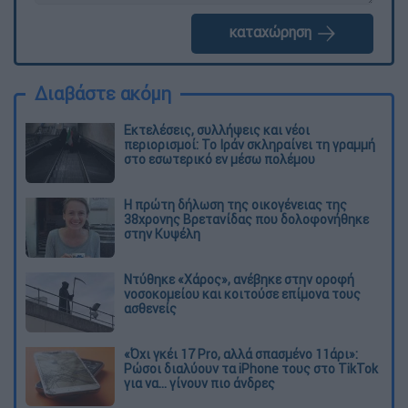
καταχώρηση
Διαβάστε ακόμη
Εκτελέσεις, συλλήψεις και νέοι
περιορισμοί: Το Ιράν σκληραίνει τη γραμμή
στο εσωτερικό εν μέσω πολέμου
Η πρώτη δήλωση της οικογένειας της
38χρονης Βρετανίδας που δολοφονήθηκε
στην Κυψέλη
Ντύθηκε «Χάρος», ανέβηκε στην οροφή
νοσοκομείου και κοιτούσε επίμονα τους
ασθενείς
«Όχι γκέι 17 Pro, αλλά σπασμένο 11άρι»:
Ρώσοι διαλύουν τα iPhone τους στο TikTok
για να... γίνουν πιο άνδρες