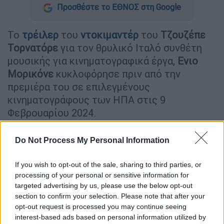
Προσθέστε το ΕΘΝΟΣ στη Google
Το
τρέιλερ
του
ντοκιμαντέρ
του
Τζουζέπε
Τορνατόρε
για τον θρυλικό Ιταλό συνθέτη
μουσικής για κινηματογραφικά έργα,
Ενιο
Μορικόνε
κυκλοφόρησε πριν από την
πρεμιέρα του σε επιλεγμένους
κινηματογράφους των ΗΠΑ στις 9
Φεβρουαρίου 2024.
Η ταινία με τίτλο
«Ennio
» παρακολουθεί την
Do Not Process My Personal Information
καριέρα του Μορικόνε από τα πρώτα του
έργα για τις ταινίες του Ιταλού σκηνοθέτη
If you wish to opt-out of the sale, sharing to third parties, or
Σέρτζιο Λεόνε μέχρι το πρώτο του Όσκαρ
processing of your personal or sensitive information for
για την ταινία του Κούεντιν Ταραντίνο το
targeted advertising by us, please use the below opt-out
section to confirm your selection. Please note that after your
2016 «
The Hateful Eight
». Ο αείμνηστος
opt-out request is processed you may continue seeing
συνθέτης, ο οποίος
πέθανε το 2020
interest-based ads based on personal information utilized by