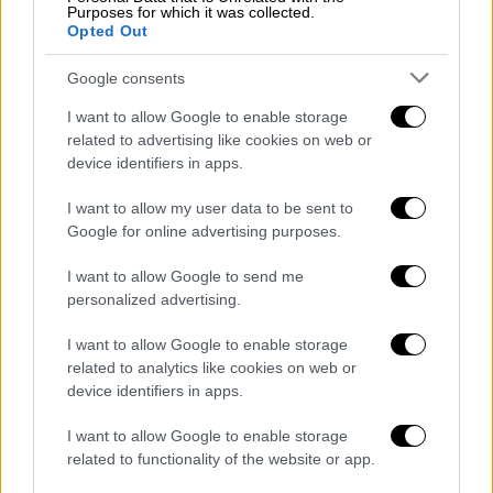
φιλμ «Legend of 1900» του 1998 με το οποίο
Purposes for which it was collected.
κέρδισε Χρυσή Σφαίρα.
Opted Out
Google consents
I want to allow Google to enable storage
related to advertising like cookies on web or
device identifiers in apps.
video
I want to allow my user data to be sent to
Google for online advertising purposes.
I want to allow Google to send me
personalized advertising.
I want to allow Google to enable storage
Η ταινία που
έκανε πρεμιέρα στο Φεστιβάλ
related to analytics like cookies on web or
Κινηματογράφου της Βενετίας
τον Ιούλιο
device identifiers in apps.
του 2021, προτού η Music Box Films
αποκτήσει τα δικαιώματα διανομής στις
I want to allow Google to enable storage
related to functionality of the website or app.
ΗΠΑ τον περασμένο Νοέμβριο έχει ήδη