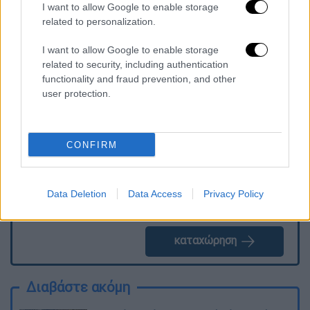
αποσπάσει θετικά σχόλια από τους
I want to allow Google to enable storage
κριτικούς.
related to personalization.
I want to allow Google to enable storage
related to security, including authentication
Τα σχολιά σας δημοσιεύονται άμεσα με δική σας ευθύνη. Το
functionality and fraud prevention, and other
ΕΘΝΟΣ θα παρεμβαίνει και τα προσβλητικά σχόλια θα
user protection.
διαγράφονται
CONFIRM
Data Deletion
Data Access
Privacy Policy
καταχώρηση
Διαβάστε ακόμη