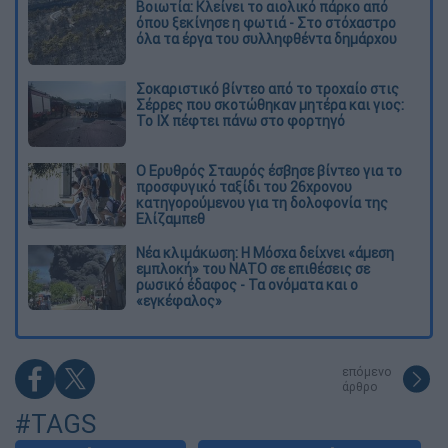
Βοιωτία: Κλείνει το αιολικό πάρκο από
όπου ξεκίνησε η φωτιά - Στο στόχαστρο
όλα τα έργα του συλληφθέντα δημάρχου
Σοκαριστικό βίντεο από το τροχαίο στις
Σέρρες που σκοτώθηκαν μητέρα και γιος:
Το ΙΧ πέφτει πάνω στο φορτηγό
Ο Ερυθρός Σταυρός έσβησε βίντεο για το
προσφυγικό ταξίδι του 26χρονου
κατηγορούμενου για τη δολοφονία της
Ελίζαμπεθ
Νέα κλιμάκωση: Η Μόσχα δείχνει «άμεση
εμπλοκή» του ΝΑΤΟ σε επιθέσεις σε
ρωσικό έδαφος - Τα ονόματα και ο
«εγκέφαλος»
επόμενο
άρθρο
#TAGS