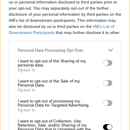
αφηγείται στο ντοκιμαντέρ τη δική του
us or personal information disclosed to third parties prior to
ιστορία
.
your opt-out. You may separately opt-out of the further
disclosure of your personal information by third parties on the
Στο πορτρέτο του Μορικόνε προστίθενται
IAB’s list of downstream participants. This information may
συνεντεύξεις με αρκετούς από τους
also be disclosed by us to third parties on the
IAB’s List of
Downstream Participants
that may further disclose it to other
συνεργάτες και συγχρόνους του, όπως ο
third parties.
Κλιντ Ίστγουντ, ο Κουέντιν Ταραντίνο και ο
Please note that this website/app uses one or more Google
Μπρους Σπρίνγκστιν. Για τον συνθέτη μιλούν
Personal Data Processing Opt Outs
services and may gather and store information including but
επίσης οι Όλιβερ Στόουν, Χανς Ζίμερ,
not limited to your visit or usage behaviour. You may click to
I want to opt-out of the Sharing of my
Μπερνάρντο Μπερτολούτσι, Τζόαν Μπαέζ
personal data.
grant or deny consent to Google and its third-party tags to
Opted In
και άλλοι.
use your data for below specified purposes in below Google
consent section.
I want to opt-out of the Sale of my
Οι Μορικόνε και Τορνατόρε είχαν μια μακρά
Personal Data.
Opted In
ιστορία συνεργασίας, με πρώτη την ταινία
«Cinema Paradiso» του 1988. Από τότε, ο
I want to opt-out of processing my
Personal Data for Targeted Advertising.
Μορικόνε συνέχισε να γράφει μουσική για
Opted In
όλες τις επόμενες ταινίες του Τορνατόρε,
I want to opt-out of Collection, Use,
συμπεριλαμβανομένης της μουσικής για το
Retention, Sale, and/or Sharing of my
Personal Data that Is Unrelated with the