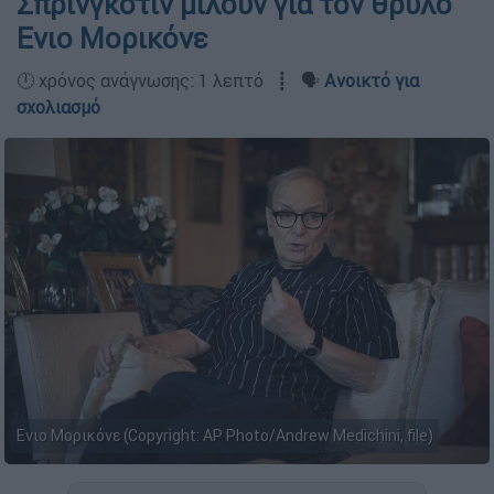
Σπρίνγκστιν μιλούν για τον θρύλο
Ενιο Μορικόνε
🕛 χρόνος ανάγνωσης: 1 λεπτό ┋ 🗣️
Ανοικτό για
σχολιασμό
Ενιο Μορικόνε (Copyright: AP Photo/Andrew Medichini, file)