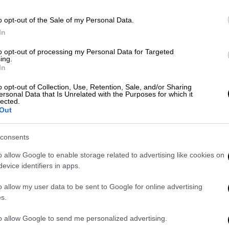
o opt-out of the Sale of my Personal Data.
In
Σινεμά
|
23.06.2025 18:10
Μπρους Σπρίνγκστιν: Η ιστορία
to opt-out of processing my Personal Data for Targeted
του πιο διαχρονικού άλμπουμ
ing.
In
«Nebraska» στη μεγάλη οθόνη
o opt-out of Collection, Use, Retention, Sale, and/or Sharing
Η ταινία «Springsteen: Deliver Me
ersonal Data that Is Unrelated with the Purposes for which it
lected.
from Nowhere» είναι βασισμένη στο
Out
ομόνυμο βιβλίο του Warren Zanes
consents
o allow Google to enable storage related to advertising like cookies on
Lifestyle
|
19.05.2025 22:04
evice identifiers in apps.
Ο Ντόναλντ Τραμπ ζητά να
o allow my user data to be sent to Google for online advertising
διεξαχθεί έρευνα για τη στήριξη
s.
του Μπρους Σπρίνγκστιν στην
Κάμαλα Χάρις
to allow Google to send me personalized advertising.