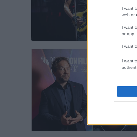
I want t
web or d
I want t
or app.
I want t
I want t
authenti