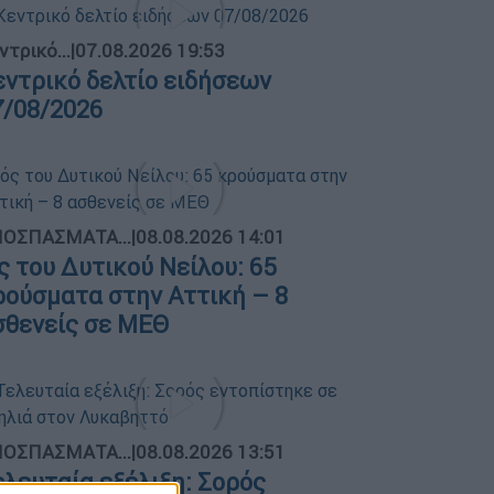
ντρικό...
|
07.08.2026 19:53
εντρικό δελτίο ειδήσεων
7/08/2026
ΟΣΠΑΣΜΑΤΑ...
|
08.08.2026 14:01
ός του Δυτικού Νείλου: 65
ρούσματα στην Αττική – 8
σθενείς σε ΜΕΘ
ΟΣΠΑΣΜΑΤΑ...
|
08.08.2026 13:51
ελευταία εξέλιξη: Σορός