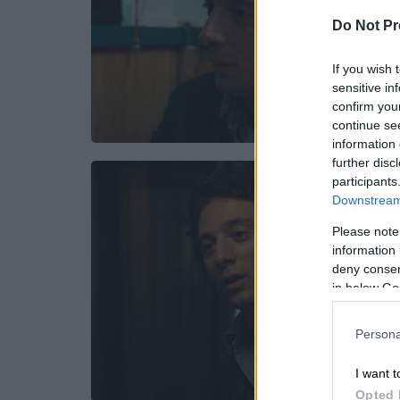
Do Not Pr
If you wish 
sensitive in
confirm you
continue se
information 
further disc
participants
Downstream 
Please note
information 
deny consent
in below Go
Persona
I want t
Opted 