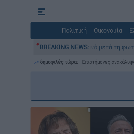
Πολιτική
Οικονομία
Ε
» στο Πόρτο Γερμανό μετά τη φωτιά - Αγώνας γι
BREAKING NEWS:
δημοφιλές τώρα:
Επιστήμονες ανακάλυψα