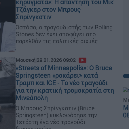
κηρύγματα»: Η απάντηση του Μικ
Τζάγκερ στον Μπρους
Σπρίνγκστιν
Ωστόσο, ο τραγουδιστής των Rolling
Stones δεν έχει αποφύγει στο
παρελθόν τις πολιτικές αιχμές
Μουσική
|
29.01.2026 09:02
«Streets of Minneapolis»: Ο Bruce
Springsteen «ροκάρει» κατά
Τραμπ και ICE - Το νέο τραγούδι
για την κρατική τρομοκρατία στη
Μινεάπολη
Με
Μ
Ο Μπρους Σπρίνγκστιν (Bruce
0
Springsteen) κυκλοφόρησε την
Τετάρτη ένα νέο τραγούδι
διαμαρτυρίας