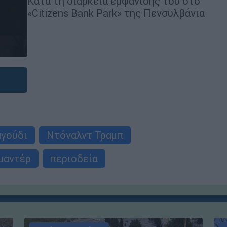
Κατά τη διάρκεια εμφάνισής του στο
«Citizens Bank Park» της Πενσυλβάνια
αγούδι
Ντόναλντ Τραμπ
μαντέρ
περιοδεία