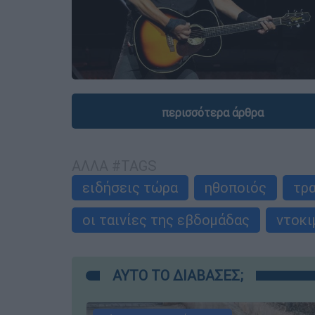
περισσότερα άρθρα
ΑΛΛΑ #TAGS
ειδήσεις τώρα
ηθοποιός
τρ
οι ταινίες της εβδομάδας
ντοκι
ΑΥΤΟ ΤΟ ΔΙΑΒΑΣΕΣ;