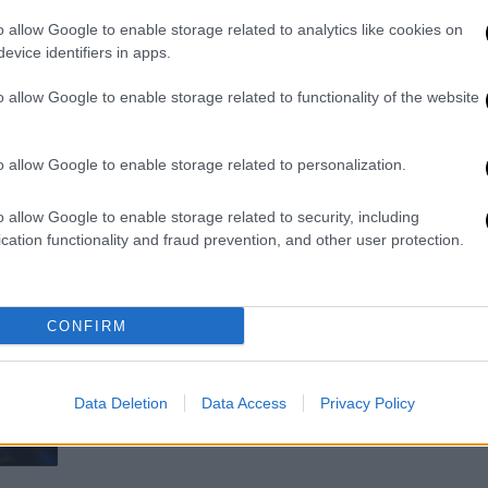
Την περασμένη εβδομάδα, ο
o allow Google to enable storage related to analytics like cookies on
καλλιτέχνης μιλώντας μπροστά στο
evice identifiers in apps.
κοινό του στο Μάντσεστερ
χαρακτήρισε τη διακυβέρνηση Τραμπ
o allow Google to enable storage related to functionality of the website
ως «διεφθαρμένη και ανίκανη»
o allow Google to enable storage related to personalization.
Σινεμά
|
26.03.2025 21:15
o allow Google to enable storage related to security, including
Ο Στίβεν Γκράχαμ θα υποδυθεί τον
cation functionality and fraud prevention, and other user protection.
πατέρα του Μπρους Σπρίνγκστιν -
Το συγκινητικό μήνυμα που
δέχτηκε από τον τραγουδιστή
CONFIRM
Η ταινία «Deliver Me from Nowhere»
θα περιλαμβάνει όλα τα κεφάλαια της
Data Deletion
Data Access
Privacy Policy
ζωής του σπουδαίου μουσικού