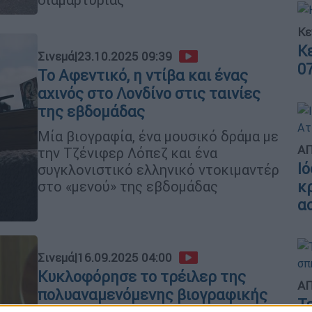
Κε
Κ
Σινεμά
|
23.10.2025 09:39
0
Το Αφεντικό, η ντίβα και ένας
αχινός στο Λονδίνο στις ταινίες
της εβδομάδας
Μία βιογραφία, ένα μουσικό δράμα με
ΑΠ
την Τζένιφερ Λόπεζ και ένα
Ι
συγκλονιστικό ελληνικό ντοκιμαντέρ
στο «μενού» της εβδομάδας
κ
α
Σινεμά
|
16.09.2025 04:00
Κυκλοφόρησε το τρέιλερ της
ΑΠ
πολυαναμενόμενης βιογραφικής
Τ