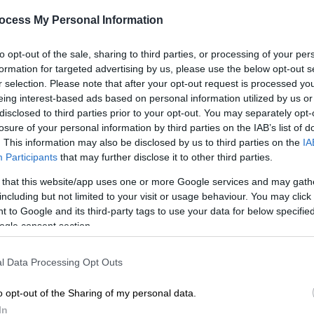
ταινίας, «Springsteen: Deliver Me
ε
From Nowhere»
ocess My Personal Information
Λ
Αναμένεται να κυκλοφορήσει στις
to opt-out of the sale, sharing to third parties, or processing of your per
ελληνικές αίθουσες στις 23
formation for targeted advertising by us, please use the below opt-out s
Οκτωβρίου 2025
r selection. Please note that after your opt-out request is processed y
eing interest-based ads based on personal information utilized by us or
ΑΠ
disclosed to third parties prior to your opt-out. You may separately opt-
Α
losure of your personal information by third parties on the IAB’s list of
. This information may also be disclosed by us to third parties on the
IA
γ
Σινεμά
|
13.08.2025 05:00
Participants
that may further disclose it to other third parties.
π
Deliver Me From Nowhere: Η
 that this website/app uses one or more Google services and may gath
βιογραφική ταινία για τον Μπρους
including but not limited to your visit or usage behaviour. You may click 
Σπρίνγκστιν στο Φεστιβάλ
 to Google and its third-party tags to use your data for below specifi
Κινηματογράφου της Νέας Υόρκης
ogle consent section.
H ταινία αναμένεται να κάνει
πρεμιέρα στις ελληνικές αίθουσες
l Data Processing Opt Outs
στις 23 Οκτωβρίου
o opt-out of the Sharing of my personal data.
In