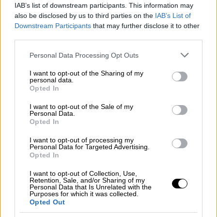
IAB’s list of downstream participants. This information may
also be disclosed by us to third parties on the
IAB’s List of
Downstream Participants
that may further disclose it to other
third parties.
Please note that this website/app uses one or more Google
Personal Data Processing Opt Outs
services and may gather and store information including but
not limited to your visit or usage behaviour. You may click to
I want to opt-out of the Sharing of my
personal data.
grant or deny consent to Google and its third-party tags to
Opted In
use your data for below specified purposes in below Google
consent section.
I want to opt-out of the Sale of my
Personal Data.
Opted In
I want to opt-out of processing my
Personal Data for Targeted Advertising.
Opted In
Πολιτική
|
23.10.2025 22:00
I want to opt-out of Collection, Use,
Retention, Sale, and/or Sharing of my
Άγνωστος Στρατιώτης: Το υπουργείο
Personal Data that Is Unrelated with the
Purposes for which it was collected.
Εθνικής Άμυνας αναθέτει σε τρίτο την
Opted Out
καθαριότητα - Αιχμές κατά Δούκα