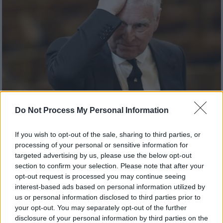
Do Not Process My Personal Information
Lifestyle
|
23.10.2025 22:00
Δραματική η πτώση στη δημοτικότητα
If you wish to opt-out of the sale, sharing to third parties, or
του πρίγκιπα Άντριου - Οι Βρετανοί
processing of your personal or sensitive information for
ζητούν την επίσημη αφαίρεση των
targeted advertising by us, please use the below opt-out
τίτλων του
section to confirm your selection. Please note that after your
opt-out request is processed you may continue seeing
Μάλιστα οι επόμενες εβδομάδες
interest-based ads based on personal information utilized by
αναμένονται καθοριστικές μετά τη
us or personal information disclosed to third parties prior to
δημοσιοποίηση των απομνημονευμάτων της
your opt-out. You may separately opt-out of the further
Βιρτζίνια Τζιουφρέ
disclosure of your personal information by third parties on the