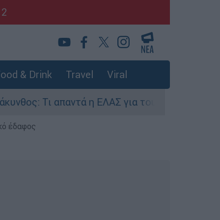
12
ood & Drink
Travel
Viral
ς: Τι απαντά η ΕΛΑΣ για τους 8 βιασμούς τουρισ
κό έδαφος