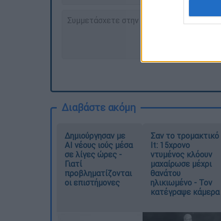
Διαβάστε ακόμη
Δημιούργησαν με
Σαν το τρομακτικό
AI νέους ιούς μέσα
It: 15χρονο
σε λίγες ώρες -
ντυμένος κλόουν
Γιατί
μαχαίρωσε μέχρι
προβληματίζονται
θανάτου
οι επιστήμονες
ηλικιωμένο - Τον
κατέγραψε κάμερα