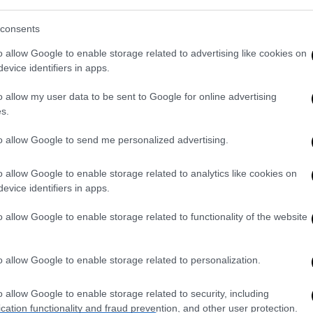
(Michael Caleo),
ενώ πρόκειται για την
consents
χαρακτήρα μετά την ταινία «
Popeye
» του
ίλιαμς (Robin Willians).
o allow Google to enable storage related to advertising like cookies on
evice identifiers in apps.
προϋπολογισμό $20 εκατ., ήταν υπό τις
o allow my user data to be sent to Google for online advertising
λτμαν (Robert Altman) και κατέγραψε έσοδα
s.
to allow Google to send me personalized advertising.
ι να καπνίζει πίπα και να τρώει
σπανάκι
γιορτάζει φέτος τα
95 του χρόνια,
αφού
o allow Google to enable storage related to analytics like cookies on
μικ του 1929
«Thimble Theater»
, δια χειρός
evice identifiers in apps.
o allow Google to enable storage related to functionality of the website
o allow Google to enable storage related to personalization.
. Το ΕΘΝΟΣ θα παρεμβαίνει και τα προσβλητικά σχόλια θα
o allow Google to enable storage related to security, including
cation functionality and fraud prevention, and other user protection.