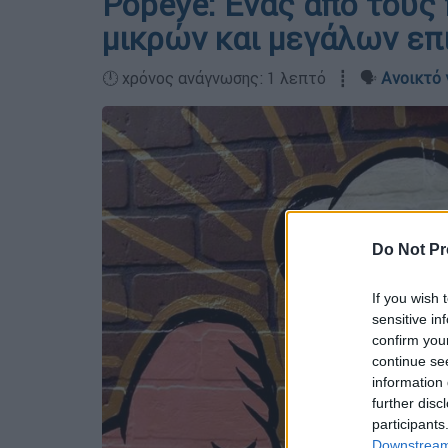
Popeye: Ένας από τους
μικρών και μεγάλων επ
🕛 χρόνος ανάγνωσης: 1 λεπτό ┋ 🗣️
Ανοικτό 
Do Not Pr
If you wish 
sensitive in
confirm you
continue se
information 
further disc
participants
Downstream 