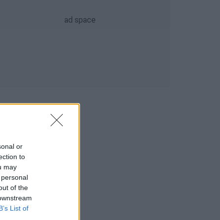
sonal or
ection to
ou may
 personal
out of the
 downstream
B’s List of