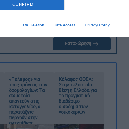
CONFIRM
Data Deletion
Data Access
Privacy Policy
καταχώρηση
«Πόλεμος» για
Κόλαφος ΟΟΣΑ:
τους χρόνους των
Στην τελευταία
δρομολογίων: Τα
θέση η Ελλάδα για
σωματεία
το πραγματικό
απαντούν στις
διαθέσιμο
καταγγελίες, οι
εισόδημα των
παρατάξεις
νοικοκυριών
περνούν στην
αντεπίθεση