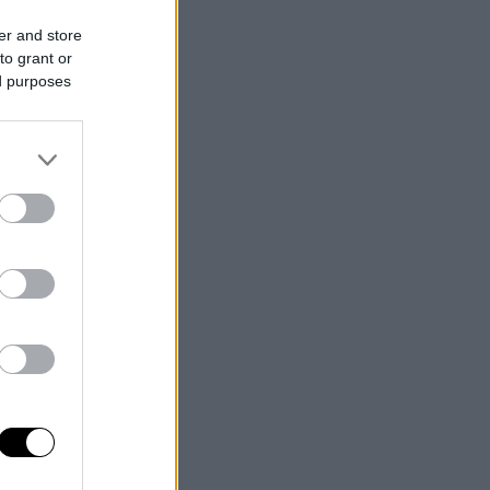
er and store
to grant or
ed purposes