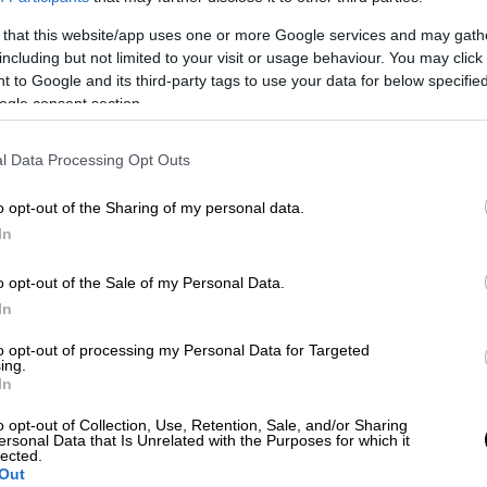
 that this website/app uses one or more Google services and may gath
including but not limited to your visit or usage behaviour. You may click 
 to Google and its third-party tags to use your data for below specifi
ogle consent section.
l Data Processing Opt Outs
o opt-out of the Sharing of my personal data.
 το ΕΘΝΟΣ στη Google
In
άλη οθόνη. Ο εμβληματικός καλόκαρδος
o opt-out of the Sale of my Personal Data.
ικς στα τέλη της δεκαετίας του ΄20, θα
In
νής δράσης από την Chernin Entertainment
to opt-out of processing my Personal Data for Targeted
ing.
In
υποσχόμενη και με μεγάλο προϋπολογισμό
o opt-out of Collection, Use, Retention, Sale, and/or Sharing
 τη στιγμή χωρίς να έχουν αποκαλυφθεί
ersonal Data that Is Unrelated with the Purposes for which it
lected.
Out