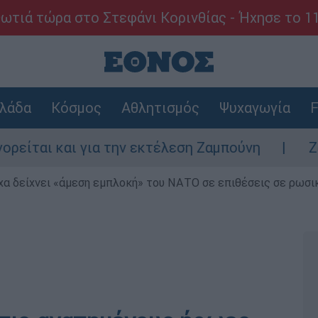
ωτιά τώρα στο Στεφάνι Κορινθίας - Ήχησε το 1
λάδα
Κόσμος
Αθλητισμός
Ψυχαγωγία
F
ι και για την εκτέλεση Ζαμπούνη
Ζάκυνθο
α δείχνει «άμεση εμπλοκή» του ΝΑΤΟ σε επιθέσεις σε ρωσι