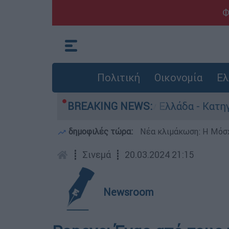
Φ
Πολιτική
Οικονομία
Ελ
για ανθρωποκτονίες στην Ελλάδα - Κατηγορείτα
BREAKING NEWS:
δημοφιλές τώρα:
Νέα κλιμάκωση: Η Μόσχ
┋
Σινεμά
┋
20.03.2024 21:15
Newsroom