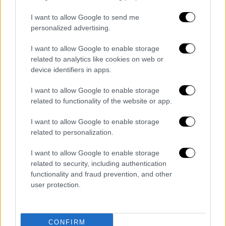
I want to allow Google to send me
personalized advertising.
I want to allow Google to enable storage
related to analytics like cookies on web or
device identifiers in apps.
video
I want to allow Google to enable storage
related to functionality of the website or app.
I want to allow Google to enable storage
related to personalization.
Η πολυαναμενόμενη νέα ταινία του Γιώργου
I want to allow Google to enable storage
Λάνθιμου «Ιστορίες Καλοσύνης» θα
related to security, including authentication
κυκλοφορήσει πρώτη παγκόσμια στην
functionality and fraud prevention, and other
Ελλάδα στις
30 Μαΐου
από τη Feelgood.
user protection.
CONFIRM