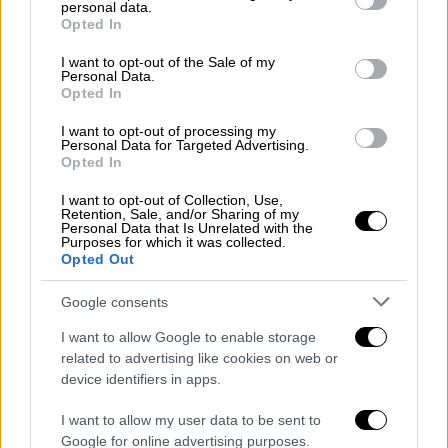
personal data.
grant or deny consent to Google and its third-party tags to
προτίμησε για την παγκόσμια πρεμιέρα της
Opted In
use your data for below specified purposes in below Google
ταινίας μια ροζ δημιουργία Chanel.
consent section.
I want to opt-out of the Sale of my
Personal Data.
H υπόθεση της ταινίας
Opted In
Πρόκεται για ένα τρίπτυχο παραμύθι, που
I want to opt-out of processing my
Personal Data for Targeted Advertising.
ακολουθεί έναν άνδρα χωρίς επιλογές,
Opted In
φερέφωνο του αφεντικού του, ο οποίος
I want to opt-out of Collection, Use,
προσπαθεί να ανακτήσει τον έλεγχο της
Retention, Sale, and/or Sharing of my
Personal Data that Is Unrelated with the
ζωής του, έναν αστυνομικό που ανησυχεί
Purposes for which it was collected.
Opted Out
επειδή η γυναίκα του, η οποία είχε
εξαφανιστεί στη θάλασσα, επέστρεψε και
Google consents
του φαίνεται να είναι ένας εντελώς
I want to allow Google to enable storage
διαφορετικός άνθρωπος και μια γυναίκα
related to advertising like cookies on web or
αποφασισμένη να βρει έναν συγκεκριμένο
device identifiers in apps.
άνθρωπο με μια ιδιαίτερη ικανότητα, ο
οποίος προορίζεται να γίνει πνευματικός
I want to allow my user data to be sent to
Google for online advertising purposes.
ηγέτης.