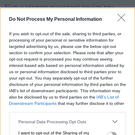
Είναι η τέταρτη συμμετοχή ταινίας του
Γιώργου Λάνθιμου και του Ευθύμη Φιλίππου
Do Not Process My Personal Information
στο διαγωνιστικό τμήμα του Φεστιβάλ
Καννών μετά τον
Κυνόδοντα, τον Αστακό και
If you wish to opt-out of the sale, sharing to third parties, or
τον Θάνατο του ιερού ελαφιού.
Έχουν ήδη
processing of your personal or sensitive information for
στη συλλογή τους βραβεία από τον θεσμό
targeted advertising by us, please use the below opt-out
αλλά αυτή τη φορά διεκδικούν Χρυσό
section to confirm your selection. Please note that after your
opt-out request is processed you may continue seeing
Φοίνικα.
interest-based ads based on personal information utilized by
us or personal information disclosed to third parties prior to
Ο Γιώργος Λάνθιμος επέλεξε για την
your opt-out. You may separately opt-out of the further
περίσταση ένα ανοιχτό μπλε κοστούμι.
disclosure of your personal information by third parties on the
Αποχρώσεις του μπλε επέλεξαν επίσης η
IAB’s list of downstream participants. This information may
Hong Chau και η Hunter Schafer με μια
also be disclosed by us to third parties on the
IAB’s List of
Downstream Participants
that may further disclose it to other
δημιουργία Armani Prive.
third parties.
H Emma Stone, πιστή στις προτιμήσεις της,
Please note that this website/app uses one or more Google
Personal Data Processing Opt Outs
επέλεξε για την εμφάνισή της μια sequin
services and may gather and store information including but
δημιουργία Louis Vuitton. H Margaret Qualley
not limited to your visit or usage behaviour. You may click to
I want to opt-out of the Sharing of my