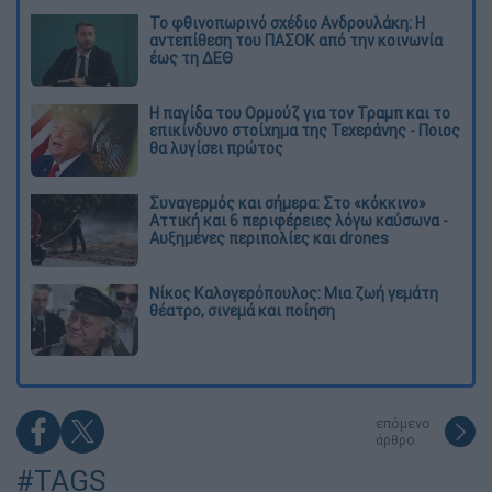
Το φθινοπωρινό σχέδιο Ανδρουλάκη: Η
αντεπίθεση του ΠΑΣΟΚ από την κοινωνία
έως τη ΔΕΘ
Η παγίδα του Ορμούζ για τον Τραμπ και το
επικίνδυνο στοίχημα της Τεχεράνης - Ποιος
θα λυγίσει πρώτος
Συναγερμός και σήμερα: Στο «κόκκινο»
Αττική και 6 περιφέρειες λόγω καύσωνα -
Αυξημένες περιπολίες και drones
Νίκος Καλογερόπουλος: Μια ζωή γεμάτη
θέατρο, σινεμά και ποίηση
επόμενο
άρθρο
#TAGS