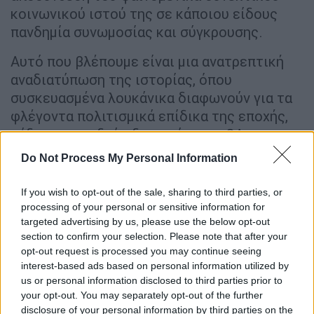
κοινωνικού ιστού της σε κάποιου είδους
πανδημία συνωμοσίας και σύγκρουσης.
Αυτό που βλέπουμε είναι μια ανατρεπτική
αναδιατύπωση της ιστορίας, όπου
συσκευασμένα λουκάνικα διαφωνούν για τα
φλέγοντα πολιτισμικά επίδικα της εποχής,
κάδοι σκουπιδιών διακηρύττουν QAnon
θεωρίες, ζόμπι ηγούνται της επανάστασης
Do Not Process My Personal Information
και πραγματικά γεγονότα μπλέκονται ως
μουσικά ιντερλούδια με κλασικά Broadway
If you wish to opt-out of the sale, sharing to third parties, or
μιούζικαλ σαν τα Cats, Les Miserables, Annie
processing of your personal or sensitive information for
targeted advertising by us, please use the below opt-out
και Phantom of the Opera.
section to confirm your selection. Please note that after your
opt-out request is processed you may continue seeing
Φτιαγμένο με την χαρακτηριστική
interest-based ads based on personal information utilized by
μεθοδολογία των Soda Jerk,
το «Hello
us or personal information disclosed to third parties prior to
Dankness» αποτελείται εξ΄ολοκλήρου από
your opt-out. You may separately opt-out of the further
δείγματα (samples) οπτικοακουστικών media
disclosure of your personal information by third parties on the