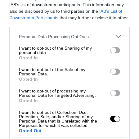
ποικίλης προέλευσης
. Με εκτεταμένη χρήση
IAB’s list of downstream participants. This information may
also be disclosed by us to third parties on the
IAB’s List of
ψηφιακού animation και VFX και
Downstream Participants
that may further disclose it to other
πολυεπίπεδη επεξεργασία του αυθεντικού
third parties.
υλικού, το έργο αυτό έχει ανασυντεθεί μέσα
Please note that this website/app uses one or more Google
Personal Data Processing Opt Outs
από περισσότερες από χίλιες -
services and may gather and store information including but
κινηματογραφικές, τηλεοπτικές,
not limited to your visit or usage behaviour. You may click to
I want to opt-out of the Sharing of my
personal data.
μουσικοακουστικές - πηγές.
grant or deny consent to Google and its third-party tags to
Opted In
use your data for below specified purposes in below Google
consent section.
Με επίσημη πρεμιέρα στο
Φεστιβάλ
I want to opt-out of the Sale of my
Personal Data.
Βερολίνου του 2023
, εντυπωσιακή πορεία σε
Opted In
διεθνείς διοργανώσεις όλου του κόσμου
I want to opt-out of processing my
(μεταξύ των οποίων και στο
Φεστιβάλ
Personal Data for Targeted Advertising.
Opted In
κινηματογράφου της Θεσσαλονίκης
τον
περασμένο Νοέμβριο), διθυραμβικές
I want to opt-out of Collection, Use,
Retention, Sale, and/or Sharing of my
κριτικές και βραβεία, η πιο πρόσφατη
Personal Data that Is Unrelated with the
Purposes for which it was collected.
μεγάλου μήκους ταινία των Soda Jerk θα
Opted Out
προβληθεί για πρώτη φορά στην Αθήνα, στον