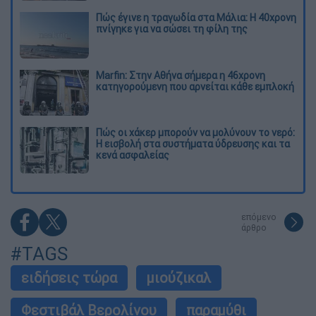
Πώς έγινε η τραγωδία στα Μάλια: Η 40χρονη
πνίγηκε για να σώσει τη φίλη της
Marfin: Στην Αθήνα σήμερα η 46χρονη
κατηγορούμενη που αρνείται κάθε εμπλοκή
Πώς οι χάκερ μπορούν να μολύνουν το νερό:
Η εισβολή στα συστήματα ύδρευσης και τα
κενά ασφαλείας
επόμενο
άρθρο
#TAGS
ειδήσεις τώρα
μιούζικαλ
Φεστιβάλ Βερολίνου
παραμύθι