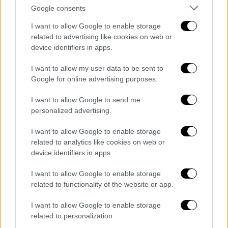
κινηματογράφο Στέλλα, τη Δευτέρα 10
Google consents
Ιουνίου,
παρουσία του σκηνοθετικού
I want to allow Google to enable storage
διδύμου και με το αντίστοιχο
Q&A
στο
related to advertising like cookies on web or
τέλος.
device identifiers in apps.
Το καλλιτεχνικό δίδυμο Soda Jerk
I want to allow my user data to be sent to
Google for online advertising purposes.
Καλλιτεχνικό δίδυμο από την Αυστραλία, με
I want to allow Google to send me
εξειδίκευση στις sample-based ταινίες και
personalized advertising.
εμφανώς παιγνιώδη ντοκιμαντερίστικη
προσέγγιση σε αμφιλεγόμενα θέματα,
οι
I want to allow Google to enable storage
Soda Jerk δείχνουν ειδικό ενδιαφέρον στην
related to analytics like cookies on web or
device identifiers in apps.
πολιτική της εικόνας
: πώς αυτή διαδίδεται,
ποιος επωφελείται από αυτήν και με ποιον
I want to allow Google to enable storage
τρόπο μπορεί αυτή να επαναπροσδιοριστεί.
related to functionality of the website or app.
Με βάση τη Νέα Υόρκη για περισσότερο από
I want to allow Google to enable storage
μία δεκαετία και εγκατεστημένο στην
related to personalization.