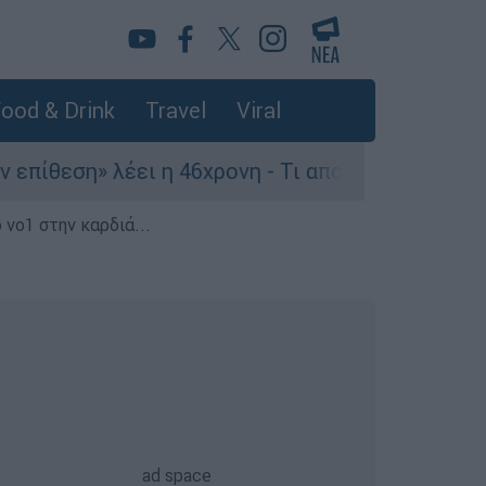
ood & Drink
Travel
Viral
η» λέει η 46χρονη - Τι αποκάλυψε στους αστυνομ
 νο1 στην καρδιά...