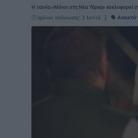
Η ταινία «Μόνοι στη Νέα Υόρκη» κυκλοφορεί 
🕛 χρόνος ανάγνωσης: 2 λεπτά ┋ 🗣️
Ανοικτό 