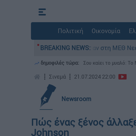
Πολιτική
Οικονομία
Ελ
ς 8 ημερών - Νοσηλευόταν στη ΜΕΘ Νεογνών
BREAKING NEWS:
δημοφιλές τώρα:
Σου καίει το μυαλό: Το 
┋
Σινεμά
┋
21.07.2024 22:00
Newsroom
Πώς ένας ξένος άλλαξε
Johnson