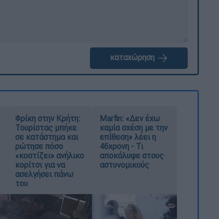
καταχώρηση
Φρίκη στην Κρήτη:
Marfin: «Δεν έχω
Τουρίστας μπήκε
καμία σχέση με την
σε κατάστημα και
επίθεση» λέει η
ρώτησε πόσο
46χρονη - Τι
«κοστίζει» ανήλικο
αποκάλυψε στους
κορίτσι για να
αστυνομικούς
ασελγήσει πάνω
του