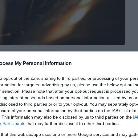
 το ΕΘΝΟΣ στη Google
ocess My Personal Information
ρή γυναίκα (
Ντακότα Τζόνσον
) μπαίνει στο
to opt-out of the sale, sharing to third parties, or processing of your per
Σον Πεν
) ξεκινάει την κούρσα, και καθώς οι
formation for targeted advertising by us, please use the below opt-out s
ς το Μανχάταν... ξεκινούν την πιο
r selection. Please note that after your opt-out request is processed y
eing interest-based ads based on personal information utilized by us or
disclosed to third parties prior to your opt-out. You may separately opt-
ranslation και το Closer, αυτή η εξαιρετικά
losure of your personal information by third parties on the IAB’s list of
. This information may also be disclosed by us to third parties on the
IA
ερικλείεται σε μία μόνο βόλτα με το ταξί-
Participants
that may further disclose it to other third parties.
δέεται με τα μυστικά που κρατάμε,
ένα στα τηλέφωνά μας.
 that this website/app uses one or more Google services and may gath