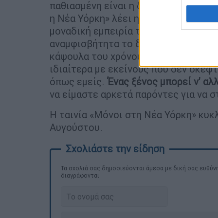
παθιασμένη είναι η δύναμη της ανθρ
η Νέα Υόρκη» λέει η σκηνοθέτρια. «Α
μοναδική εμπειρία της συνομιλίας με
αναμφισβήτητα το δρόμο του δεινοσα
κάψουλα του χρόνου. Η εξαφάνιση τη
ιδιαίτερα με εκείνους που δεν σκέφτ
όπως εμείς.
Ένας ξένος μπορεί ν' αλ
να είμαστε αρκετά παρόντες για να σ
Η ταινία «Μόνοι στη Νέα Υόρκη» κυκ
Αυγούστου.
Τα σχολιά σας δημοσιεύονται άμεσα με δική σας ευθύνη
διαγράφονται