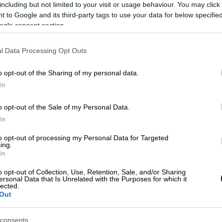
including but not limited to your visit or usage behaviour. You may click 
 to Google and its third-party tags to use your data for below specifi
ogle consent section.
l Data Processing Opt Outs
Α για τη μεγάλη συναυλία - H κινητική
ο γάμος με τη Dakota Johnson
o opt-out of the Sharing of my personal data.
In
o opt-out of the Sale of my Personal Data.
In
ν ψευδαίσθηση
, το πώς αντικαθιστούμε τόσο
βίωσης. Αφορά τις οδυνηρές αναμνήσεις της
to opt-out of processing my Personal Data for Targeted
ing.
 οποίο μπορεί να εκδηλωθούν τα τραύματα
In
όπο. Αλλά κυρίως,
γιορτάζει τη δύναμη που
τιγμές καθαρής ανθρώπινης σύνδεσης
, ακόμη
o opt-out of Collection, Use, Retention, Sale, and/or Sharing
ersonal Data that Is Unrelated with the Purposes for which it
ήν την κατά τα άλλα καταστροφικά
lected.
Out
δεδεμένη ύπαρξη
.
consents