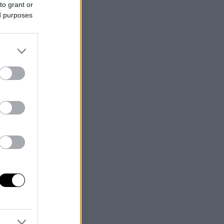
to grant or
ed purposes