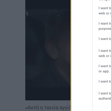
I want t
web or d
I want t
purpose
I want 
I want t
web or d
I want t
or app.
I want t
I want t
authenti
«Αυτή η ταινία αγγίζει πολλά θέματα