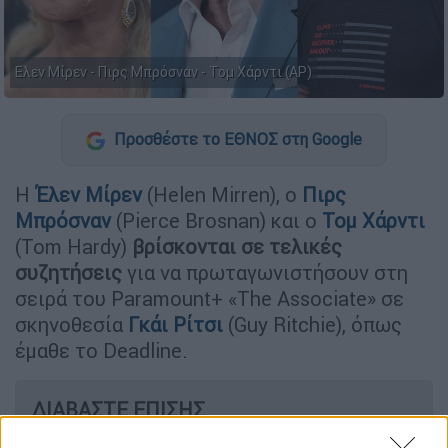
Ελεν Μίρεν - Πιρς Μπρόσναν - Τομ Χάρντι (AP)
Προσθέστε το ΕΘΝΟΣ στη Google
H
Έλεν Μίρεν
(Helen Mirren), ο
Πιρς
Μπρόσναν
(Pierce Brosnan) και ο
Τομ Χάρντι
(Tom Hardy)
βρίσκονται σε τελικές
συζητήσεις
για να πρωταγωνιστήσουν στη
σειρά του Paramount+ «The Associate» σε
σκηνοθεσία
Γκάι Ρίτσι
(Guy Ritchie), όπως
έμαθε το Deadline.
ΔΙΑΒΑΣΤΕ ΕΠΙΣΗΣ