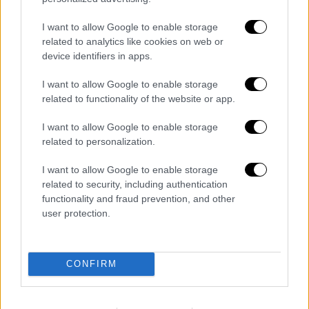
October 10, 2024
I want to allow Google to enable storage
Ο Χάρντι είναι υποψήφιος για το ρόλο του
related to analytics like cookies on web or
Harry, ενός άντρα που είναι τόσο
device identifiers in apps.
επικίνδυνος όσο και όμορφος.
I want to allow Google to enable storage
Ο
Ρόναν Μπένετ
(Ronan Bennett) υπογράφει
related to functionality of the website or app.
το σενάριο ενώ μαζί με τον σκηνοθέτη και
I want to allow Google to enable storage
τους Ντέιβιντ Χούτκιν (David Hutkin),
related to personalization.
Μπόμπ Γιάρι (Bob Yari), Ντέιβιντ Γκλάσερ
(David Glasser) Ρόναλντ Μπερκλ (Ron Burkle)
I want to allow Google to enable storage
related to security, including authentication
και Ιβάν 'Ατκινσον (Ivan Atkinson) είναι και
functionality and fraud prevention, and other
εκτελεστικοί παραγωγοί.
user protection.
Το «The Associate» ακολουθεί
την πρόσφατη
κωμωδία δράσης
του Ρίτσι για το Netflix
CONFIRM
«The Gentlemen», με πρωταγωνιστή τον Τεό
Τζέιμς (Theo James).