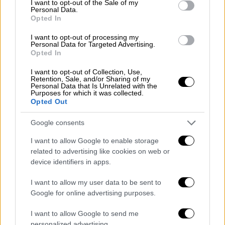
I want to opt-out of the Sale of my
Personal Data.
Η ωριαία δραματική σειρά των
Opted In
Showtime/MTV Studios και 101 Studios
I want to opt-out of processing my
επικεντρώνεται σε δύο γενιές κακοποιών,
Personal Data for Targeted Advertising.
τις επιχειρήσεις που διευθύνουν, τις
Opted In
περίπλοκες σχέσεις που δημιουργούν και
I want to opt-out of Collection, Use,
τον άνθρωπο που καλούν για να λύσουν τα
Retention, Sale, and/or Sharing of my
Personal Data that Is Unrelated with the
προβλήματά τους
.
Purposes for which it was collected.
Opted Out
Tom Hardy, Helen Mirren and Pierce
Google consents
Brosnan are in final negotiations to
star in Guy Ritchie’s upcoming drama
I want to allow Google to enable storage
related to advertising like cookies on web or
series for Paramount+
device identifiers in apps.
(Source:
https://t.co/engkn5enrm
)
I want to allow my user data to be sent to
pic.twitter.com/UGv3AJcDFt
Google for online advertising purposes.
— Film Updates (@FilmUpdates)
I want to allow Google to send me
personalized advertising.