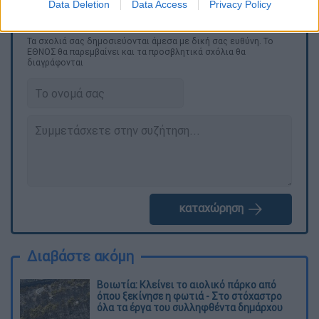
Data Deletion
Data Access
Privacy Policy
Τα σχολιά σας δημοσιεύονται άμεσα με δική σας ευθύνη. Το
ΕΘΝΟΣ θα παρεμβαίνει και τα προσβλητικά σχόλια θα
διαγράφονται
καταχώρηση
Διαβάστε ακόμη
Βοιωτία: Κλείνει το αιολικό πάρκο από
όπου ξεκίνησε η φωτιά - Στο στόχαστρο
όλα τα έργα του συλληφθέντα δημάρχου