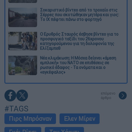
Σοκαριστικό βίντεο από το τροχαίο στις
Σέρρες που σκοτώθηκαν μητέρα και γιος:
Το ΙΧ πέφτει πάνω στο φορτηγό
Ο Ερυθρός Σταυρός έσβησε βίντεο για το
προσφυγικό ταξίδι του 26χρονου
κατηγορούμενου για τη δολοφονία της
Ελίζαμπεθ
Νέα κλιμάκωση: Η Μόσχα δείχνει «άμεση
εμπλοκή» του ΝΑΤΟ σε επιθέσεις σε
ρωσικό έδαφος - Τα ονόματα και ο
«εγκέφαλος»
επόμενο
άρθρο
#TAGS
Πιρς Μπρόσναν
Ελεν Μίρεν