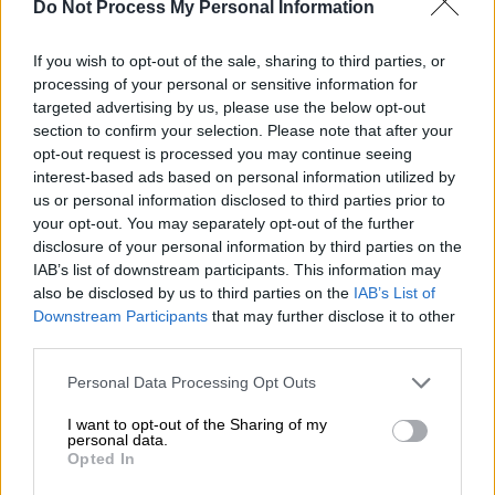
Σινεμά
|
10.10.2024 16:10
Do Not Process My Personal Information
Οι ταινίες της εβδομάδας: Ένα
«Ατίθασο Ρομπότ» και ένα animation
If you wish to opt-out of the sale, sharing to third parties, or
processing of your personal or sensitive information for
για Όσκαρ
targeted advertising by us, please use the below opt-out
section to confirm your selection. Please note that after your
opt-out request is processed you may continue seeing
interest-based ads based on personal information utilized by
Τι θα περιλαμβάνει η σειρά
us or personal information disclosed to third parties prior to
your opt-out. You may separately opt-out of the further
«Με τους πιο ισχυρούς πελάτες στην
disclosure of your personal information by third parties on the
IAB’s list of downstream participants. This information may
Ευρώπη», το σενάριο της σειράς «θα φέρει
also be disclosed by us to third parties on the
IAB’s List of
τις οικογενειακές περιουσίες και τη φήμη
Downstream Participants
that may further disclose it to other
σε κίνδυνο, περίεργες συμμαχίες να
third parties.
ξεδιπλώνονται και προδοσίες να βρίσκονται
Please note that this website/app uses one or more Google
Personal Data Processing Opt Outs
σε κάθε γωνιά. Και ενώ οι πρωταγωνιστές
services and may gather and store information including but
είναι διάσημοι «μάνατζερ» στο Λονδίνο η
not limited to your visit or usage behaviour. You may click to
I want to opt-out of the Sharing of my
personal data.
φύση της δουλειάς τους δε σηματοδοτεί
grant or deny consent to Google and its third-party tags to
Opted In
use your data for below specified purposes in below Google
καμία εγγύηση για το μέλλον».
consent section.