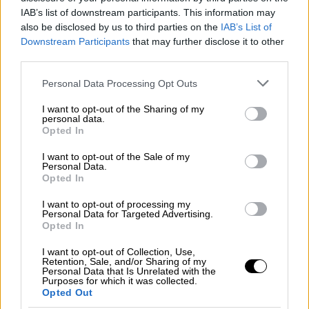
IAB’s list of downstream participants. This information may
also be disclosed by us to third parties on the
IAB’s List of
Downstream Participants
that may further disclose it to other
third parties.
Σινεμά
|
06.10.2020 13:53
Please note that this website/app uses one or more Google
Personal Data Processing Opt Outs
The Gentlemen: Γίνεται τηλεοπτική
services and may gather and store information including but
not limited to your visit or usage behaviour. You may click to
I want to opt-out of the Sharing of my
σειρά με σκηνοθέτη τον Γκάι Ρίτσι
personal data.
grant or deny consent to Google and its third-party tags to
Opted In
Η ταινία «The Gentlemen», η οποία
use your data for below specified purposes in below Google
consent section.
προβλήθηκε τον Ιανουάριο του 2020 μέχρι
I want to opt-out of the Sale of my
Personal Data.
που έκλεισαν οι κινηματογραφικές
Opted In
αίθουσες, κατάφερε να κερδίσει
περισσότερα από 100 εκατ. δολάρια
I want to opt-out of processing my
Personal Data for Targeted Advertising.
Opted In
ΑΛΛΑ #TAGS
I want to opt-out of Collection, Use,
σκηνοθέτης
Ελεν Μίρεν
Retention, Sale, and/or Sharing of my
Personal Data that Is Unrelated with the
Purposes for which it was collected.
Τομ Χάρντι
Πιρς Μπρόσναν
Opted Out