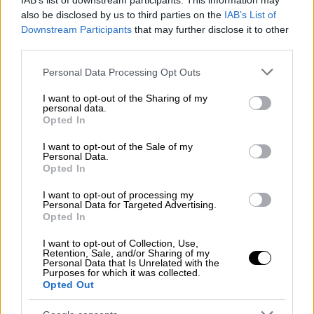
IAB’s list of downstream participants. This information may
Πρόκληση από Τουρκία: Απέλαση του
also be disclosed by us to third parties on the
IAB’s List of
προέδρου της ΠΟΕ - Διάβημα από το
Downstream Participants
that may further disclose it to other
ΥΠΕΞ
third parties.
Καταχρηστική κράτηση του προέδρου της
Please note that this website/app uses one or more Google
Personal Data Processing Opt Outs
Παμποντιακής Ομοσπονδίας Ελλάδας
services and may gather and store information including but
not limited to your visit or usage behaviour. You may click to
I want to opt-out of the Sharing of my
personal data.
grant or deny consent to Google and its third-party tags to
Opted In
use your data for below specified purposes in below Google
consent section.
I want to opt-out of the Sale of my
Personal Data.
Opted In
I want to opt-out of processing my
Personal Data for Targeted Advertising.
Opted In
I want to opt-out of Collection, Use,
Retention, Sale, and/or Sharing of my
Personal Data that Is Unrelated with the
Purposes for which it was collected.
Opted Out