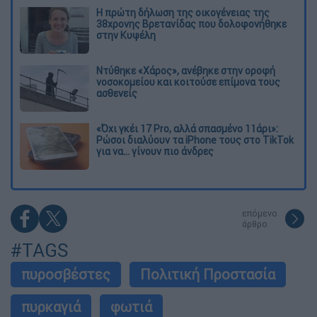
Η πρώτη δήλωση της οικογένειας της
38χρονης Βρετανίδας που δολοφονήθηκε
στην Κυψέλη
Ντύθηκε «Χάρος», ανέβηκε στην οροφή
νοσοκομείου και κοιτούσε επίμονα τους
ασθενείς
«Όχι γκέι 17 Pro, αλλά σπασμένο 11άρι»:
Ρώσοι διαλύουν τα iPhone τους στο TikTok
για να... γίνουν πιο άνδρες
επόμενο
άρθρο
#TAGS
πυροσβέστες
Πολιτική Προστασία
πυρκαγιά
φωτιά