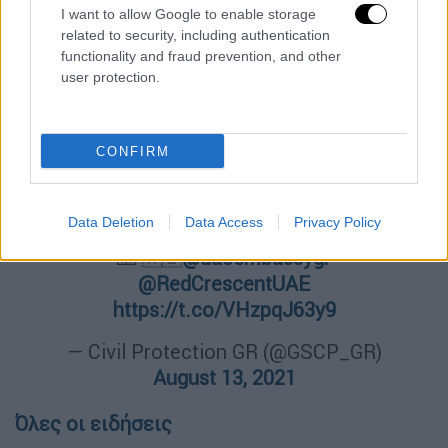
I want to allow Google to enable storage
#ΗΑΕ
που βρέθηκαν επίσης στο
related to security, including authentication
πλάι της
#Ελλάδας
σε μια δύσκολη
functionality and fraud prevention, and other
περίοδο δοκιμασίας 🔥 🔥 🔥
user protection.
Έκφραση αλληλεγγύης &
συμπαράστασης με αποστολή
CONFIRM
εναέριας συνδρομής 🚁 και
εξοπλισμού
Data Deletion
Data Access
Privacy Policy
🙏 🇦🇪
@uaeembassygr
@RedCrescentUAE
https://t.co/VHzpqJ63y9
— Civil Protection GR (@GSCP_GR)
August 13, 2021
Όλες οι ειδήσεις