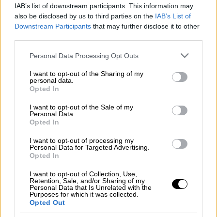
IAB’s list of downstream participants. This information may
also be disclosed by us to third parties on the
IAB’s List of
👋🏻 Αποχαιρετισμός με ειλικρινές
Downstream Participants
that may further disclose it to other
αίσθημα ευγνωμοσύνης στην
third parties.
αποστολή της
#Σουηδίας
που
Please note that this website/app uses one or more Google
Personal Data Processing Opt Outs
συνέδραμε από αέρος στις επίγειες
services and may gather and store information including but
επιχειρήσεις & προσπάθειες
not limited to your visit or usage behaviour. You may click to
I want to opt-out of the Sharing of my
personal data.
κατάσβεσης στην
#Ελλάδα
grant or deny consent to Google and its third-party tags to
Opted In
use your data for below specified purposes in below Google
consent section.
🙏🏻 🇸🇪 & 🇪🇺 για την ισχυρή
I want to opt-out of the Sale of my
Personal Data.
#αλληλεγγύη
σε δύσκολους
Opted In
καιρούς!
@eu_echo
@SwedeninGR
I want to opt-out of processing my
@greeceinsweden
Personal Data for Targeted Advertising.
Opted In
https://t.co/qZ94dsJnUB
I want to opt-out of Collection, Use,
— Civil Protection GR (@GSCP_GR)
Retention, Sale, and/or Sharing of my
Personal Data that Is Unrelated with the
August 13, 2021
Purposes for which it was collected.
Opted Out
Mε ένα μεγάλο «ευχαριστώ»