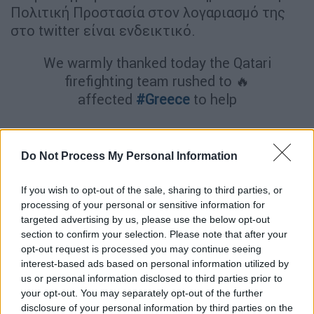
Πολιτική Προστασία στον λογαριασμό της
στο twitter είναι ενδεικτικό.
We warmly thanked today the Qatari
firefighting team rushed to 🔥
affected
#Greece
to help
132 👨‍🚒 & 3 🚒 leaving 🇬🇷 after
having strongly supported ground
Do Not Process My Personal Information
operations
If you wish to opt-out of the sale, sharing to third parties, or
processing of your personal or sensitive information for
🙏🏻
#Qatar
🇶🇦 for your
targeted advertising by us, please use the below opt-out
#solidarity
@QatarEmb_Athens
section to confirm your selection. Please note that after your
@Gr_Embassy_Doha
opt-out request is processed you may continue seeing
pic.twitter.com/1e0orjIxCn
interest-based ads based on personal information utilized by
us or personal information disclosed to third parties prior to
— Civil Protection GR (@GSCP_GR)
your opt-out. You may separately opt-out of the further
disclosure of your personal information by third parties on the
August 13, 2021