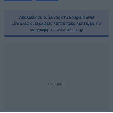
Ακολούθησε το Έθνος στο Google News!
Live όλες οι εξελίξεις λεπτό προς λεπτό, με την
υπογραφή του www.ethnos.gr