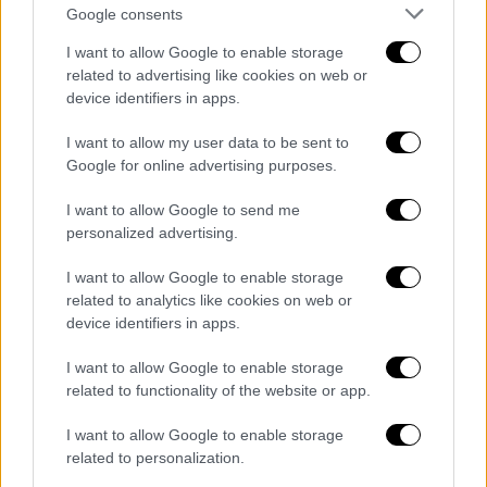
Google consents
αποχαιρετούμε τους 21
πυροσβέστες από το
I want to allow Google to enable storage
#ΗνωμένοΒασίλειο
που
related to advertising like cookies on web or
device identifiers in apps.
συμμετείχαν στη δύσκολη μάχη με
τις φλόγες στην
#Ελλάδα
I want to allow my user data to be sent to
Google for online advertising purposes.
🇬🇧 🤝 🇬🇷
I want to allow Google to send me
personalized advertising.
🙏🏻 για την
#αλληλεγγύη
& την
επιχειρησιακή
I want to allow Google to enable storage
υποστήριξη!
@ukingreece
related to analytics like cookies on web or
device identifiers in apps.
@GreeceinUK
https://t.co/CoRukXdzZF
I want to allow Google to enable storage
related to functionality of the website or app.
— Civil Protection GR (@GSCP_GR)
August 13, 2021
I want to allow Google to enable storage
related to personalization.
Εγκάρδιες ευχαριστίες και στα