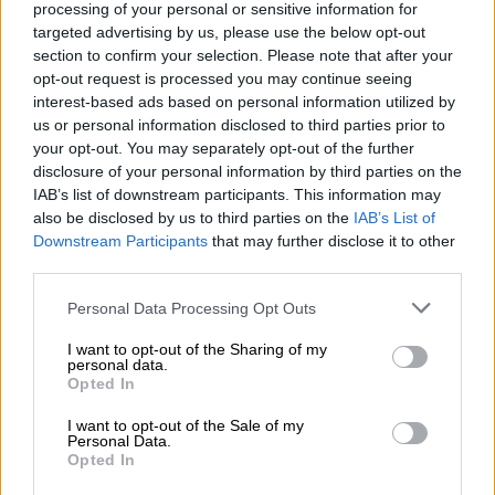
Όπως εξήγησε, ο
υποχρεωτικός
processing of your personal or sensitive information for
εμβολιασμός
θα είναι στο πλαίσιο που
targeted advertising by us, please use the below opt-out
εφαρμόζεται και για τα υπόλοιπα
εμβόλια
section to confirm your selection. Please note that after your
opt-out request is processed you may continue seeing
που πρέπει να κάνουν οι μαθητές,
interest-based ads based on personal information utilized by
διευκρινίζοντας, ωστόσο, πως αυτή η
us or personal information disclosed to third parties prior to
συζήτηση βρίσκεται για την ώρα μεταξύ της
your opt-out. You may separately opt-out of the further
επιστημονικής κοινότητας, η οποία θέλει
disclosure of your personal information by third parties on the
IAB’s list of downstream participants. This information may
περισσότερα δεδομένα, προκειμένου να
also be disclosed by us to third parties on the
IAB’s List of
πάρει κάποια απόφαση.
Downstream Participants
that may further disclose it to other
third parties.
Please note that this website/app uses one or more Google
Personal Data Processing Opt Outs
services and may gather and store information including but
not limited to your visit or usage behaviour. You may click to
I want to opt-out of the Sharing of my
personal data.
grant or deny consent to Google and its third-party tags to
Opted In
use your data for below specified purposes in below Google
consent section.
I want to opt-out of the Sale of my
Personal Data.
Opted In