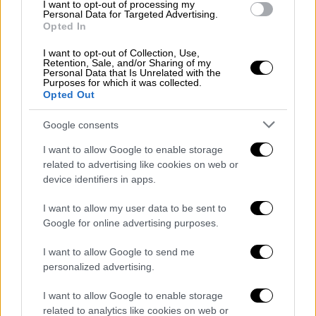
I want to opt-out of processing my
Personal Data for Targeted Advertising.
Opted In
Πιθανή η επιβολή τοπικών lockdown
I want to opt-out of Collection, Use,
Retention, Sale, and/or Sharing of my
Πιθανή είναι η επιβολή τοπικών
lockdown
Personal Data that Is Unrelated with the
Purposes for which it was collected.
και σε άλλα νησιά, όπως συμβαίνει σε Χανιά
Opted Out
και Ηράκλειο, ανέφερε ο επίκουρος
καθηγητής Επιδημιολογίας και μέλος της
Google consents
Επιτροπής Εμπειρογνωμόνων, Γκίκας
I want to allow Google to enable storage
Μαγιορκίνης, εξηγώντας ότι αυτό που
related to advertising like cookies on web or
προβληματίζει τους ειδικούς είναι η
device identifiers in apps.
νυχτερινή διασκέδαση. Πιο συγκεκριμένα,
I want to allow my user data to be sent to
όπως τόνισε ο κ. Μαγιορκίνης, «όσοι είναι
Google for online advertising purposes.
ανεμβολίαστοι θα πρέπει να προσέξουν 10
I want to allow Google to send me
φορές περισσότερο».
personalized advertising.
Μιλώντας στον Σκάι, στο ερώτημα αν
I want to allow Google to enable storage
υπάρχει ενδεχόμενο να παρθούν μέτρα
related to analytics like cookies on web or