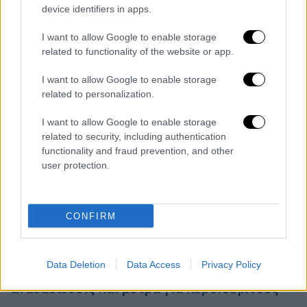
τοπικού lockdown και σε άλλα νησιά, ο κ.
device identifiers in apps.
Μαγιορκίνης σημείωσε ότι «είναι πιθανό».
I want to allow Google to enable storage
Για τα κριτήρια που οδηγούν τους ειδικούς
related to functionality of the website or app.
σε αυτή την απόφαση, ο καθηγητής τόνισε
ότι «αφορά στον αριθμό των κρουσμάτων τις
I want to allow Google to enable storage
τελευταίες 15 ημέρες αλλά και τη δυναμική
related to personalization.
που έχει το Σύστημα Υγείας σε κάθε νησί».
I want to allow Google to enable storage
Πάντως, τα νησιά που προβληματίζουν τους
related to security, including authentication
ειδικούς αυτή τη στιγμή είναι η Νάξος, η
functionality and fraud prevention, and other
Πάρος, η Ρόδος, η Χίος και η Μύκονος.
user protection.
Όλες οι ειδήσεις
CONFIRM
Εύβοια: Ακυρώνουν 9 στους 10 τουρίστες –
Έκκληση από τον πρόεδρο ξενοδόχων
Data Deletion
Data Access
Privacy Policy
Πυρκαγιές: Αυτή είναι η ΠΝΠ για
αναδασώσεις και μέτρα για πυρόπληκτους