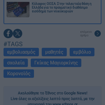
Κόλαφος ΟΟΣΑ: Στην τελευταία θέση η
Ελλάδα για το πραγματικό διαθέσιμο
εισόδημα των νοικοκυριών
επόμενο
άρθρο
#TAGS
εμβολιασμός
μαθητές
εμβόλιο
σχολεία
Γκίκας Μαγιορκίνης
Κορονοϊός
Ακολούθησε το Έθνος στο Google News!
Live όλες οι εξελίξεις λεπτό προς λεπτό, με την
υπογραφή του www.ethnos.gr