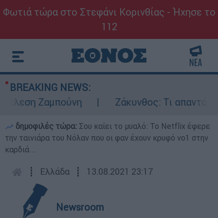
Φωτιά τώρα στο Στεφάνι Κορινθίας - Ήχησε το
112
BREAKING NEWS:
έλεση Ζαμπούνη
Ζάκυνθος: Τι απαντά η ΕΛ
δημοφιλές τώρα:
Σου καίει το μυαλό: Το Netflix έφερε
την ταινιάρα του Νόλαν που οι φαν έχουν κρυφό νο1 στην
καρδιά...
┋
Ελλάδα
┋
13.08.2021 23:17
Newsroom