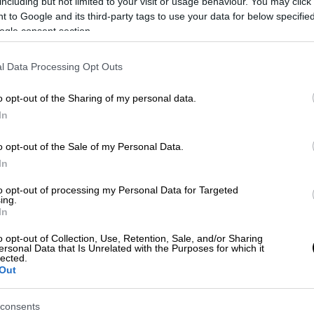
including but not limited to your visit or usage behaviour. You may click 
 to Google and its third-party tags to use your data for below specifi
ogle consent section.
ων κρουσμάτων:
l Data Processing Opt Outs
o opt-out of the Sharing of my personal data.
In
o opt-out of the Sale of my Personal Data.
In
to opt-out of processing my Personal Data for Targeted
ing.
In
o opt-out of Collection, Use, Retention, Sale, and/or Sharing
ersonal Data that Is Unrelated with the Purposes for which it
lected.
Out
consents