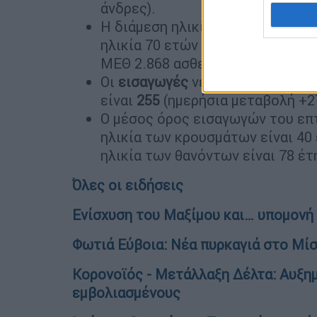
άνδρες).
Η διάμεση ηλικία τους είναι 64 
ηλικία 70 ετών και άνω. Από την
ΜΕΘ 2.868 ασθενείς.
Οι
εισαγωγές
νέων ασθενών Covi
είναι
255
(ημερήσια μεταβολή +2
Ο μέσος όρος εισαγωγών του επτ
ηλικία των κρουσμάτων είναι 40 
ηλικία των θανόντων είναι 78 έτ
Όλες οι ειδήσεις
Ενίσχυση του Μαξίμου και… υπομονή 
Φωτιά Εύβοια: Νέα πυρκαγιά στο Μί
Κορονοϊός - Μετάλλαξη Δέλτα: Αυξη
εμβολιασμένους