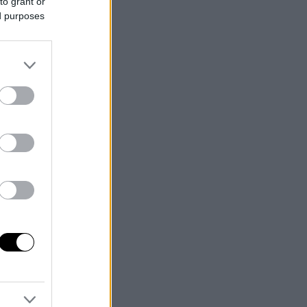
to grant or
ed purposes