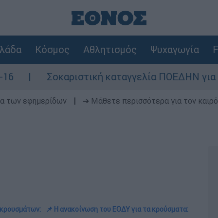
λάδα
Κόσμος
Αθλητισμός
Ψυχαγωγία
F
Σοκαριστική καταγγελία ΠΟΕΔΗΝ για Ζάκυνθο:
δα των εφημερίδων
|
➔ Μάθετε περισσότερα για τον καιρό
 κρουσμάτων:
📌 Η ανακοίνωση του ΕΟΔΥ για τα κρούσματα: