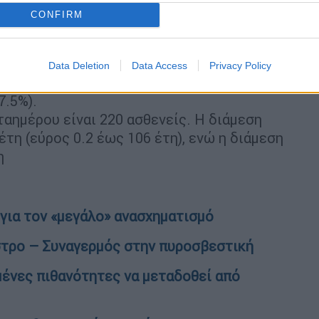
CONFIRM
έτη. Τo 85.1% έχει υποκείμενο νόσημα ή/και
 αρχή της πανδημίας έχουν εξέλθει από τις
Data Deletion
Data Access
Privacy Policy
d-19 στα νοσοκομεία της επικράτειας
7.5%).
αημέρου είναι 220 ασθενείς. Η διάμεση
έτη (εύρος 0.2 έως 106 έτη), ενώ η διάμεση
η
για τον «μεγάλο» ανασχηματισμό
στρο – Συναγερμός στην πυροσβεστική
μένες πιθανότητες να μεταδοθεί από