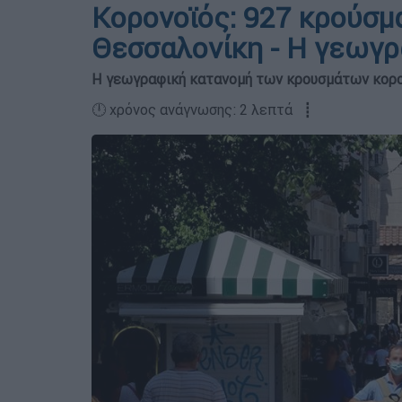
Κορονοϊός: 927 κρούσμα
Θεσσαλονίκη - Η γεωγρ
Η γεωγραφική κατανομή των κρουσμάτων κορο
🕛 χρόνος ανάγνωσης: 2 λεπτά ┋