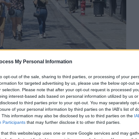
ocess My Personal Information
 το ΕΘΝΟΣ στη Google
to opt-out of the sale, sharing to third parties, or processing of your per
formation for targeted advertising by us, please use the below opt-out s
r selection. Please note that after your opt-out request is processed y
α ένα 24ωρο τα περισσότερα νέα
κρούσματα
eing interest-based ads based on personal information utilized by us or
ασκευή 13 Αυγούστου, σύμφωνα με την
disclosed to third parties prior to your opt-out. You may separately opt-
οίνωσε ο
ΕΟΔΥ
. Συγκεκριμένα από τα
losure of your personal information by third parties on the IAB’s list of
. This information may also be disclosed by us to third parties on the
IA
, στην
Αττική
καταγράφονται 927 νέα
Participants
that may further disclose it to other third parties.
γράφονται 316. Στην Κρήτη, περιοχή που
των, εντοπίζονται 441 το τελευταίο
 that this website/app uses one or more Google services and may gath