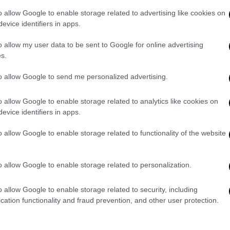
o allow Google to enable storage related to advertising like cookies on
evice identifiers in apps.
o allow my user data to be sent to Google for online advertising
α τα κρούσματα:
s.
μένα κρούσματα
της νόσου που
to allow Google to send me personalized advertising.
 ώρες είναι 3.493
, εκ των οποίων 9
τις πύλες εισόδου της χώρας.
o allow Google to enable storage related to analytics like cookies on
evice identifiers in apps.
μάτων ανέρχεται σε
531.967
(ημερήσια
 51.2% άνδρες.
o allow Google to enable storage related to functionality of the website
σματα των τελευταίων 7 ημερών, 122
ι από το εξωτερικό και 2.378 είναι
o allow Google to enable storage related to personalization.
ύσμα.
D-19 είναι 24
, ενώ από την έναρξη της
o allow Google to enable storage related to security, including
ολικά 13.182 θάνατοι.
cation functionality and fraud prevention, and other user protection.
 ή/και ηλικία 70 ετών και άνω.
ηλεύονται
διασωληνωμένοι είναι 235
(63.4%