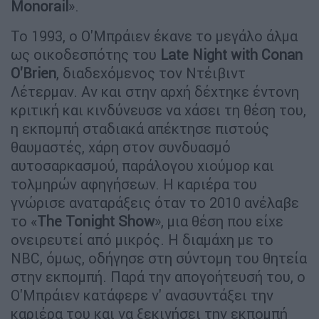
Monorail
».
Το 1993, ο Ο'Μπράιεν έκανε το μεγάλο άλμα
ως οικοδεσπότης του
Late Night with Conan
O'Brien
, διαδεχόμενος τον Ντέιβιντ
Λέτερμαν. Αν και στην αρχή δέχτηκε έντονη
κριτική και κινδύνευσε να χάσει τη θέση του,
η εκπομπή σταδιακά απέκτησε πιστούς
θαυμαστές, χάρη στον συνδυασμό
αυτοσαρκασμού, παράλογου χιούμορ και
τολμηρών αφηγήσεων. Η καριέρα του
γνώρισε αναταράξεις όταν το 2010 ανέλαβε
το «
The Tonight Show
», μια θέση που είχε
ονειρευτεί από μικρός. Η διαμάχη με το
NBC, όμως, οδήγησε στη σύντομη του θητεία
στην εκπομπή. Παρά την απογοήτευσή του, ο
Ο'Μπράιεν κατάφερε ν' ανασυντάξει την
καριέρα του και να ξεκινήσει την εκπομπή