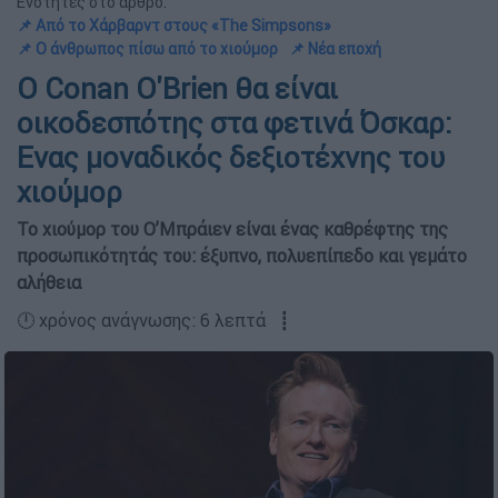
Ενότητες στο άρθρο:
📌 Από το Χάρβαρντ στους «The Simpsons»
📌 Ο άνθρωπος πίσω από το χιούμορ
📌 Νέα εποχή
Ο Conan O'Brien θα είναι
οικοδεσπότης στα φετινά Όσκαρ:
Ενας μοναδικός δεξιοτέχνης του
χιούμορ
Το χιούμορ του Ο’Μπράιεν είναι ένας καθρέφτης της
προσωπικότητάς του: έξυπνο, πολυεπίπεδο και γεμάτο
αλήθεια
🕛 χρόνος ανάγνωσης: 6 λεπτά ┋