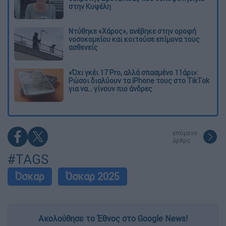
στην Κυψέλη
Ντύθηκε «Χάρος», ανέβηκε στην οροφή
νοσοκομείου και κοιτούσε επίμονα τους
ασθενείς
«Όχι γκέι 17 Pro, αλλά σπασμένο 11άρι»:
Ρώσοι διαλύουν τα iPhone τους στο TikTok
για να... γίνουν πιο άνδρες
επόμενο
άρθρο
#TAGS
Όσκαρ
Όσκαρ 2025
Ακολούθησε το Έθνος στο Google News!