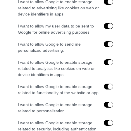
I want to allow Google to enable storage
ανθρώπινης ύπαρξης. Αυτή η κοσμοθεωρία
related to advertising like cookies on web or
δεν μένει απλώς θεωρητική, αλλά διαποτίζει
device identifiers in apps.
όλη τη δημιουργική του πορεία, από τις
σατιρικές του σκηνές μέχρι τις πιο
I want to allow my user data to be sent to
Google for online advertising purposes.
φιλοσοφικές του αναζητήσεις.
I want to allow Google to send me
Ως πατέρας, ο Ο’Μπράιεν αποδεικνύει ότι
personalized advertising.
πίσω από τον κωμικό κρύβεται ένας
άνθρωπος με ευαισθησίες και βάθος. Μαζί
I want to allow Google to enable storage
related to analytics like cookies on web or
με τη σύζυγό του,
Λίζα Πάουελ Ο’Μπράιεν,
device identifiers in apps.
έχουν αποκτήσει δύο παιδιά, τη Νιβ και τον
Μπέκετ
. Αν και δεν διστάζει να μοιραστεί
I want to allow Google to enable storage
αστεία περιστατικά από τη ζωή τους, η
related to functionality of the website or app.
εμπειρία της πατρότητας τον έχει αλλάξει
I want to allow Google to enable storage
ριζικά. «Ό,τι θεωρούσα σημαντικό πριν
related to personalization.
αποκτήσω παιδιά τώρα μοιάζει ασήμαντο»
έχει πει, περιγράφοντας τη γονεϊκότητα ως
I want to allow Google to enable storage
related to security, including authentication
την πιο ενδιαφέρουσα εμπειρία της ζωής