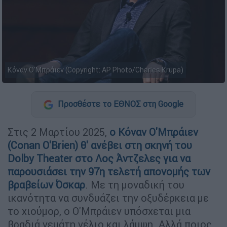
Κόναν Ο'Μπράιεν (Copyright: AP Photo/Charles Krupa)
Προσθέστε το ΕΘΝΟΣ στη Google
Στις 2 Μαρτίου 2025,
ο
Κόναν Ο'Μπράιεν
(Conan O'Brien)
θ' ανέβει στη σκηνή του
Dolby Theater στο Λος Άντζελες για να
παρουσιάσει την 97η τελετή απονομής των
βραβείων Όσκαρ
. Με τη μοναδική του
ικανότητα να συνδυάζει την οξυδέρκεια με
το χιούμορ, ο Ο'Μπράιεν υπόσχεται μια
βραδιά γεμάτη γέλιο και λάμψη. Αλλά ποιος