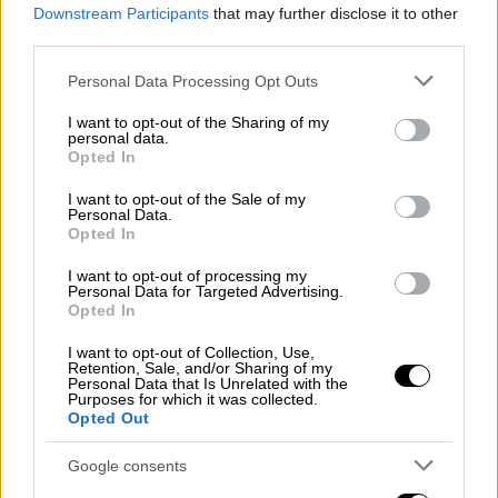
χαρακτηριστικά στοιχεία την
Downstream Participants
that may further disclose it to other
αυτοσαρκαστική του διάθεση, την
third parties.
ευρηματική χρήση εξωτερικών γυρισμάτων
Please note that this website/app uses one or more Google
Personal Data Processing Opt Outs
και τις παρατραβηγμένες κωμικές
services and may gather and store information including but
καταστάσεις που τον κάνουν να ξεχωρίζει.
not limited to your visit or usage behaviour. You may click to
I want to opt-out of the Sharing of my
personal data.
grant or deny consent to Google and its third-party tags to
Opted In
Η φιλοσοφία του επεκτείνεται πέρα από τη
use your data for below specified purposes in below Google
δημιουργία και αγγίζει βαθύτερα θέματα,
consent section.
I want to opt-out of the Sale of my
Personal Data.
όπως τη ζωή, τον θάνατο και τη σχέση του
Opted In
με τον εαυτό του.
Χαρακτηριστική είναι η
I want to opt-out of processing my
άποψή του ότι οι τάφοι είναι μια εγωιστική
Personal Data for Targeted Advertising.
μορφή κατάληψης χώρου, ακόμα και μετά τον
Opted In
θάνατο, η οποία φανερώνει την τάση του να
I want to opt-out of Collection, Use,
αποδομεί το μεγαλείο και να απορρίπτει τη
Retention, Sale, and/or Sharing of my
Personal Data that Is Unrelated with the
ματαιοδοξία
. Πίσω όμως από το
Purposes for which it was collected.
Opted Out
αυτοσαρκαστικό του χιούμορ, κρύβεται μια
βαθιά υπαρξιακή προσέγγιση, που φωτίζει τη
Google consents
ρευστότητα και την περατότητα της