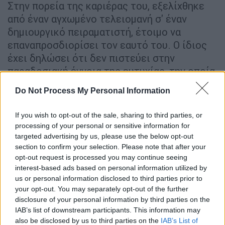
Στην πορεία της καριέρας του, εξελίχθηκε
από έναν αγχωμένο τελειομανή σ' έναν
δημιουργικό πειραματιστή, έτοιμο να
επαναπροσδιορίσει τον εαυτό του. Ο ίδιος
έχει δηλώσει ότι δεν πιστεύει στην
παραδοσιακή έννοια της ευτυχίας, την οποία
περιγράφει ως μια σύντομη στιγμή φωτός
Do Not Process My Personal Information
μετά τη βροχή.
Αντί να επιδιώκει μια
σταθερή ευφορία, αναζητά στιγμές
If you wish to opt-out of the sale, sharing to third parties, or
ουσιαστικής πληρότητας
. Αυτή η ρεαλιστική
processing of your personal or sensitive information for
θεώρηση της ζωής αντικατοπτρίζεται και
targeted advertising by us, please use the below opt-out
section to confirm your selection. Please note that after your
στη στάση του απέναντι στην καριέρα του:
opt-out request is processed you may continue seeing
κάθε νέα φάση είναι για εκείνον μια ευκαιρία
interest-based ads based on personal information utilized by
ανασύνθεσης και βαθύτερης αναζήτησης του
us or personal information disclosed to third parties prior to
τι του προσφέρει πραγματική ικανοποίηση.
your opt-out. You may separately opt-out of the further
Παρά τις αλλαγές, παραμένει αφοσιωμένος
disclosure of your personal information by third parties on the
IAB’s list of downstream participants. This information may
στο χιούμορ και τη δημιουργικότητα, με
also be disclosed by us to third parties on the
IAB’s List of