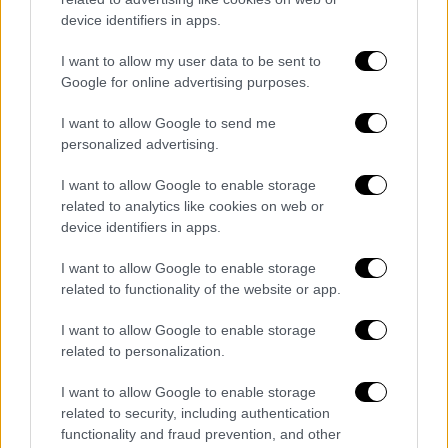
Η επιτροπή θα βραβεύσει ταλέντα από το
device identifiers in apps.
Ηνωμένο Βασίλειο και όχι μόνο,
παραδοσιακά και πρωτοποριακά επιτεύγματα
I want to allow my user data to be sent to
στον κινηματογράφο, συμπεριλαμβανομένης
Google for online advertising purposes.
της κατηγορίας καλύτερης παραγωγής AI.
I want to allow Google to send me
personalized advertising.
Ο συνιδρυτής και σκηνοθέτης των CIFF και
Dreamtown, Μπεν Τσαρλς Έντουαρντς
I want to allow Google to enable storage
δήλωσε: «Το CIFF είναι κάτι περισσότερο
related to analytics like cookies on web or
από ένα Φεστιβάλ Κινηματογράφου -είναι μια
device identifiers in apps.
δυναμική πλατφόρμα συνεργασιών που
I want to allow Google to enable storage
τιμούν την καινοτομία και τη
related to functionality of the website or app.
δημιουργικότητα στην καρδιά της πόλης μας,
υπερασπίζοντας τις πιο τολμηρές φωνές
I want to allow Google to enable storage
related to personalization.
στον κινηματογράφο».
I want to allow Google to enable storage
Η τετραήμερη εκδήλωση, η οποία θα είναι
related to security, including authentication
μια γιορτή των καλύτερων βρετανικών
functionality and fraud prevention, and other