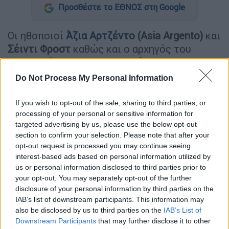
Προσθέστε το ΕΘΝΟΣ στη Google
Οι ηθοποιοί
Άζια Αρτζέντο
(Asia Argento)
και
Σέιντι Φροστ
καθώς και ο αρχηγός του
συγκροτήματος The Who,
Ρότζερ
Ντάλτρι
(Roger Daltrey)
θα συμμετέχουν στην
Do Not Process My Personal Information
κριτική επιτροπή νέου
Φεστιβάλ
Κινηματογράφου
στο Λονδίνο που
If you wish to opt-out of the sale, sharing to third parties, or
περιλαμβάνει βραβείο
Τεχνητής
processing of your personal or sensitive information for
targeted advertising by us, please use the below opt-out
Νοημοσύνης
(AI).
section to confirm your selection. Please note that after your
opt-out request is processed you may continue seeing
Το
Διεθνές Φεστιβάλ Κινηματογράφου Cine
interest-based ads based on personal information utilized by
(CIFF), το οποίο θα διοργανωθεί στην
us or personal information disclosed to third parties prior to
πρωτεύουσα του Ηνωμένου Βασιλείου Μάιο
your opt-out. You may separately opt-out of the further
του επόμενου έτους, θα υποστηρίξει το
disclosure of your personal information by third parties on the
IAB’s list of downstream participants. This information may
Teenage Cancer Trust
(TCT), ίδρυμα
also be disclosed by us to third parties on the
IAB’s List of
φροντίδας και υποστήριξης εφήβων με
Downstream Participants
that may further disclose it to other