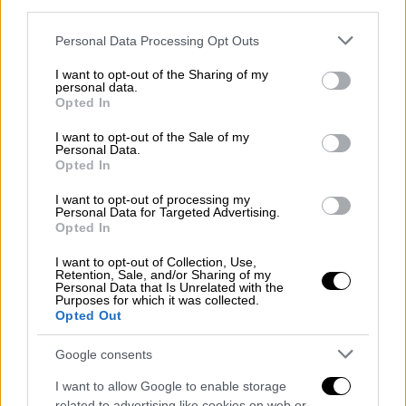
καρκίνο επίτιμος υποστηρικτής του οποίου
third parties.
είναι ο Ρότζερ Ντάλτρι.
Please note that this website/app uses one or more Google
Personal Data Processing Opt Outs
services and may gather and store information including but
Η Αρτζέντο, γνωστή από τις δραματικές
not limited to your visit or usage behaviour. You may click to
I want to opt-out of the Sharing of my
ταινίες «
The Last Mistress
» και «
Marie
personal data.
grant or deny consent to Google and its third-party tags to
Opted In
Antoinette
» καθώς και για την ταινία δράσης
use your data for below specified purposes in below Google
XXX, θα είναι η πρόεδρος της κριτικής
consent section.
I want to opt-out of the Sale of my
Personal Data.
επιτροπής του CIFF.
Opted In
I want to opt-out of processing my
ΔΙΑΒΑΣΤΕ ΕΠΙΣΗΣ
Personal Data for Targeted Advertising.
Opted In
Σινεμά
|
23.11.2024 07:31
I want to opt-out of Collection, Use,
Κάτια Γκουλιώνη στο ethnos.gr: «Η
Retention, Sale, and/or Sharing of my
Personal Data that Is Unrelated with the
Μαρία Αλίκη είναι ένας καθρέφτης,
Purposes for which it was collected.
Opted Out
μια αντανάκλαση όλων μας»
Google consents
I want to allow Google to enable storage
related to advertising like cookies on web or