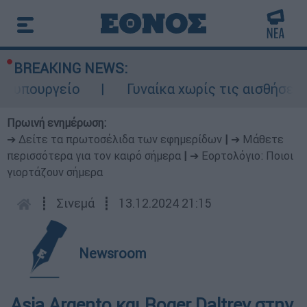
BREAKING NEWS:
υπουργείο
Γυναίκα χωρίς τις αισθήσεις τ
Πρωινή ενημέρωση:
➔ Δείτε τα πρωτοσέλιδα των εφημερίδων
|
➔ Μάθετε
περισσότερα για τον καιρό σήμερα
|
➔ Εορτολόγιο: Ποιοι
γιορτάζουν σήμερα
┋
Σινεμά
┋
13.12.2024 21:15
Newsroom
Asia Argento και Roger Daltrey στην