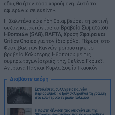
εδώ, θα ήταν τόσο χαρούμενη. Αυτό το
αφιερώνω σε εκείνη».
Η Σαλντάνα είχε ήδη θριαμβεύσει τη φετινή
σεζόν, κατακτώντας το
Βραβείο Σωματείου
Ηθοποιών (SAG), BAFTA, Χρυσή Σφαίρα και
Critics Choice
για τον ίδιο ρόλο. Πέρυσι, στο
Φεστιβάλ των Καννών, μοιράστηκε το
βραβείο Καλύτερης Ηθοποιού με τις
συμπρωταγωνίστριές της, Σελένα Γκόμεζ,
Αντριάνα Παζ και Κάρλα Σοφία Γκασκόν.
Διαβάστε ακόμη
Εκτελέσεις, συλλήψεις και νέοι
περιορισμοί: Το Ιράν σκληραίνει τη γραμμή
στο εσωτερικό εν μέσω πολέμου
Η πρώτη δήλωση της οικογένειας της
38χρονης Βρετανίδας που δολοφονήθηκε