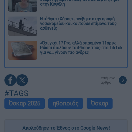
στην Κυψέλη
Ντύθηκε «Χάρος», ανέβηκε στην οροφή
νοσοκομείου και κοιτούσε επίμονα τους
ασθενείς
«Όχι γκέι 17 Pro, αλλά σπασμένο 11άρι»:
Ρώσοι διαλύουν τα iPhone τους στο TikTok
για να... γίνουν πιο άνδρες
επόμενο
άρθρο
#TAGS
Όσκαρ 2025
ηθοποιός
Όσκαρ
Ακολούθησε το Έθνος στο Google News!