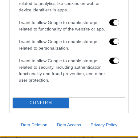
related to analytics like cookies on web or
video
device identifiers in apps.
I want to allow Google to enable storage
related to functionality of the website or app.
I want to allow Google to enable storage
Στη συνέχεια, η Σαλντάνα μίλησε με δάκρυα
related to personalization.
στα μάτια για την οικογένειά της και τη
I want to allow Google to enable storage
γιαγιά της: «Η γιαγιά μου ήρθε σε αυτή τη
related to security, including authentication
χώρα το 1961. Είμαι μια περήφανη κόρη
functionality and fraud prevention, and other
μεταναστών, που έφεραν μαζί τους όνειρα,
user protection.
αξιοπρέπεια και εργατικά χέρια.
Είμαι η
πρώτη Αμερικανίδα με καταγωγή από τη
Δομινικανή Δημοκρατία που κερδίζει Όσκαρ,
CONFIRM
και ξέρω πως δεν θα είμαι η τελευταία… το
ελπίζω
. Το γεγονός ότι λαμβάνω αυτό το
Data Deletion
Data Access
Privacy Policy
βραβείο για έναν ρόλο όπου τραγούδησα και
μίλησα στα ισπανικά… η γιαγιά μου, αν ήταν