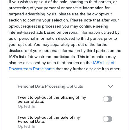
Σινεμά
|
03.03.2025 06:20
If you wish to opt-out of the sale, sharing to third parties, or
processing of your personal or sensitive information for
Οσκαρ 2025: Πώς το «Anora» του Σον
targeted advertising by us, please use the below opt-out
Μπέικερ κατάφερε να κερδίσει το
section to confirm your selection. Please note that after your
βραβείο καλύτερης ταινίας
opt-out request is processed you may continue seeing
interest-based ads based on personal information utilized by
us or personal information disclosed to third parties prior to
Σινεμά
|
03.03.2025 07:40
your opt-out. You may separately opt-out of the further
Όσκαρ 2025: Η λίστα με τους νικητές
disclosure of your personal information by third parties on the
και τα highlights της λαμπερής
IAB’s list of downstream participants. This information may
also be disclosed by us to third parties on the
IAB’s List of
βραδιάς
Downstream Participants
that may further disclose it to other
third parties.
Please note that this website/app uses one or more Google
Personal Data Processing Opt Outs
Η συγκινητική ομιλία
services and may gather and store information including but
not limited to your visit or usage behaviour. You may click to
I want to opt-out of the Sharing of my
personal data.
grant or deny consent to Google and its third-party tags to
Η 46χρονη έγινε η πρώτη
ηθοποιός
με
Opted In
use your data for below specified purposes in below Google
καταγωγή
από τη Δομινικανή Δημοκρατία
consent section.
I want to opt-out of the Sale of my
που βραβεύεται με Όσκαρ. Από τη σκηνή της
Personal Data.
Opted In
τελετής, η Σαλντάνα ευχαρίστησε τους