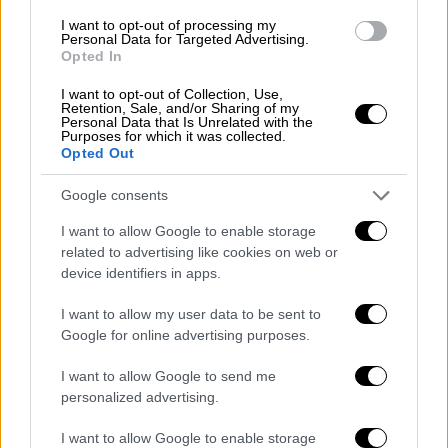
συναδέλφους της από την ταινία:
I want to opt-out of processing my
Personal Data for Targeted Advertising.
«Ευχαριστώ την Ακαδημία που αναγνώρισε
Opted In
τη σιωπηλή ηρωικότητα και τη δύναμη μιας
γυναίκας
όπως η Ρίτα. Και μιλώντας για
I want to opt-out of Collection, Use,
Retention, Sale, and/or Sharing of my
δυνατές γυναίκες, Ζακ, είσαι ένας πολύτιμος
Personal Data that Is Unrelated with the
Purposes for which it was collected.
άνθρωπος στη ζωή μου. Σε ευχαριστώ που
Opted Out
έδειξες ενδιαφέρον, που ήσουν τόσο
Google consents
περίεργος να μάθεις περισσότερα γι’ αυτές
τις γυναίκες ώστε να διηγηθείς την ιστορία
I want to allow Google to enable storage
τους. Σε όλο το καστ και το συνεργείο του
related to advertising like cookies on web or
device identifiers in apps.
Emilia Perez, μοιράζομαι αυτό το βραβείο
μαζί σας».
I want to allow my user data to be sent to
Google for online advertising purposes.
I want to allow Google to send me
personalized advertising.
I want to allow Google to enable storage