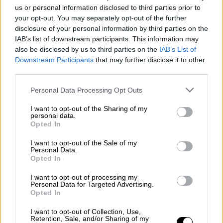
us or personal information disclosed to third parties prior to
your opt-out. You may separately opt-out of the further
disclosure of your personal information by third parties on the
Η υπόθεση και οι συντελεστές
IAB’s list of downstream participants. This information may
also be disclosed by us to third parties on the
IAB’s List of
Τη σκηνοθεσία υπογράφει ο Ρομπέρτο
Downstream Participants
that may further disclose it to other
third parties.
Σνέιντερ (Roberto Sneider) ενώ το καστ
συμπληρώνουν οι Γουόκερ Σκόμπελ (Walker
Please note that this website/app uses one or more Google
Personal Data Processing Opt Outs
Scobell), Ντέιβιντ Μορς (David Morse),
services and may gather and store information including but
not limited to your visit or usage behaviour. You may click to
I want to opt-out of the Sharing of my
Μάικλ Σταλ-Ντέιβιντ (Michael Stahl-David),
personal data.
grant or deny consent to Google and its third-party tags to
Ξιμένα Ρόμο (Ximena Romo) και Ταμάρα
Opted In
use your data for below specified purposes in below Google
Τούνι (Tamara Tunie).
consent section.
I want to opt-out of the Sale of my
Personal Data.
Το «Looking Through Water» επικεντρώνεται
Opted In
«
σε έναν πατέρα που προσπαθεί να
I want to opt-out of processing my
επανασυνδεθεί με τον αποξενωμένο γιο του,
Personal Data for Targeted Advertising.
Opted In
συμμετέχοντας μαζί του σε έναν διαγωνισμό
ψαρέματος
».
I want to opt-out of Collection, Use,
Retention, Sale, and/or Sharing of my