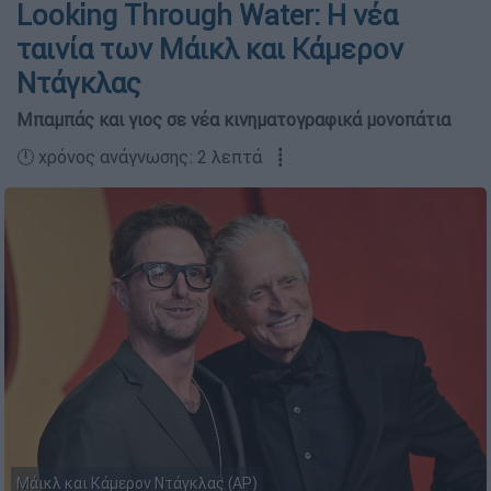
Looking Through Water: Η νέα
ταινία των Μάικλ και Κάμερον
Ντάγκλας
Μπαμπάς και γιος σε νέα κινηματογραφικά μονοπάτια
🕛 χρόνος ανάγνωσης: 2 λεπτά ┋
Μάικλ και Κάμερον Ντάγκλας (AP)