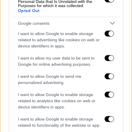
Personal Data that Is Unrelated with the
Το σενάριο υπογράφουν οι Ράουντι
Purposes for which it was collected.
Opted Out
Χέρινγκτον (Rowdy Herrington) και Ζακ Ντιν
(Zach Dean),
αντλώντας έμπνευση από τα
Google consents
βιβλία «Catching Big Fish» και «Looking
I want to allow Google to enable storage
Through Water»
του συγγραφέα Μπομπ Ριτς
related to advertising like cookies on web or
(Bob Rich), ο οποίος συμμετέχει ως
device identifiers in apps.
εκτελεστικός παραγωγός.
I want to allow my user data to be sent to
Michael Douglas, Cameron Douglas'
Google for online advertising purposes.
'Looking Through Water' Lands
I want to allow Google to send me
Summer Release (Exclusive)
personalized advertising.
https://t.co/xpMqLcw5PH
I want to allow Google to enable storage
— The Hollywood Reporter (@THR)
related to analytics like cookies on web or
June 16, 2025
device identifiers in apps.
I want to allow Google to enable storage
Στη παραγωγή της ταινίας η οποία είχε
related to functionality of the website or app.
ανακοινωθεί με τον τίτλο «Blood Knot»,