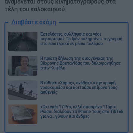
αναμένεται στους κινηματογράφους στα
τέλη του καλοκαιριού
.
Διαβάστε ακόμη
Εκτελέσεις, συλλήψεις και νέοι
περιορισμοί: Το Ιράν σκληραίνει τη γραμμή
στο εσωτερικό εν μέσω πολέμου
Η πρώτη δήλωση της οικογένειας της
38χρονης Βρετανίδας που δολοφονήθηκε
στην Κυψέλη
Ντύθηκε «Χάρος», ανέβηκε στην οροφή
νοσοκομείου και κοιτούσε επίμονα τους
ασθενείς
«Όχι γκέι 17 Pro, αλλά σπασμένο 11άρι»:
Ρώσοι διαλύουν τα iPhone τους στο TikTok
για να... γίνουν πιο άνδρες