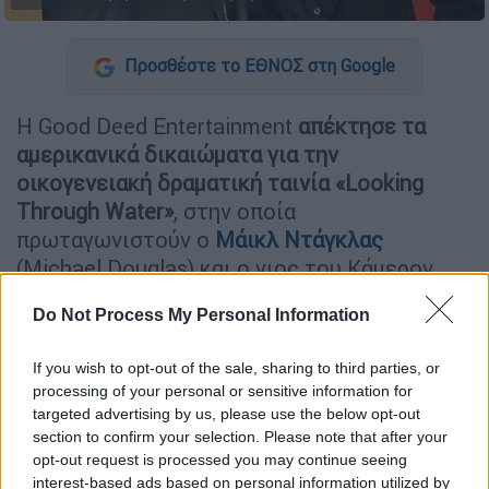
Προσθέστε το ΕΘΝΟΣ στη Google
H Good Deed Entertainment
απέκτησε τα
αμερικανικά δικαιώματα για την
οικογενειακή δραματική ταινία «Looking
Through Water»
, στην οποία
πρωταγωνιστούν ο
Μάικλ Ντάγκλας
(Michael Douglas) και ο γιος του Κάμερον.
Do Not Process My Personal Information
ΔΙΑΒΑΣΤΕ ΕΠΙΣΗΣ
If you wish to opt-out of the sale, sharing to third parties, or
Σινεμά
|
18.06.2025 12:35
processing of your personal or sensitive information for
Τομ Κρουζ και Ντόλι Πάρτον μεταξύ
targeted advertising by us, please use the below opt-out
των καλλιτεχνών που θα λάβουν
section to confirm your selection. Please note that after your
opt-out request is processed you may continue seeing
τιμητικά Όσκαρ
interest-based ads based on personal information utilized by