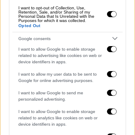
I want to opt-out of Collection, Use,
Retention, Sale, and/or Sharing of my
Personal Data that Is Unrelated with the
Purposes for which it was collected.
Opted Out
Google consents
I want to allow Google to enable storage
related to advertising like cookies on web or
device identifiers in apps.
I want to allow my user data to be sent to
Google for online advertising purposes.
I want to allow Google to send me
personalized advertising.
Lifestyle
|
03.04.2024 21:15
Tι κοινό έχει o Μάικλ Ντάγκλας με την
I want to allow Google to enable storage
Σκάρλετ Γιόχανσον - «Αυτό είναι
related to analytics like cookies on web or
απίστευτο»
device identifiers in apps.