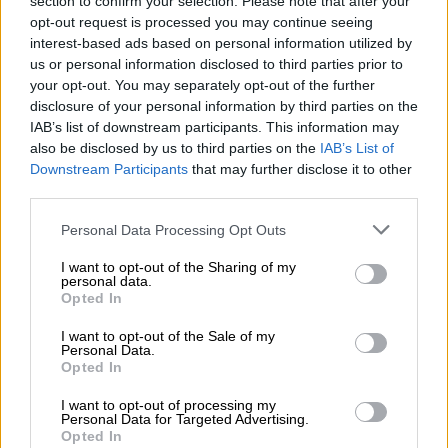
section to confirm your selection. Please note that after your
opt-out request is processed you may continue seeing
interest-based ads based on personal information utilized by
us or personal information disclosed to third parties prior to
your opt-out. You may separately opt-out of the further
disclosure of your personal information by third parties on the
IAB’s list of downstream participants. This information may
also be disclosed by us to third parties on the
IAB’s List of
Downstream Participants
that may further disclose it to other
third parties.
Please note that this website/app uses one or more Google
Personal Data Processing Opt Outs
services and may gather and store information including but
not limited to your visit or usage behaviour. You may click to
I want to opt-out of the Sharing of my
Lifestyle
|
19.06.2024 10:30
personal data.
grant or deny consent to Google and its third-party tags to
Opted In
Μαϊκλ Ντάκλας και Κάθριν Ζετα-
use your data for below specified purposes in below Google
Τζόουνς: Πουλάνε την έπαυλη τους στη
consent section.
I want to opt-out of the Sale of my
Personal Data.
Νέα Υόρκη
Opted In
Σε πώληση βγαίνει το εντυπωσιακό σπίτι
I want to opt-out of processing my
του ζευγαριού
Personal Data for Targeted Advertising.
Opted In