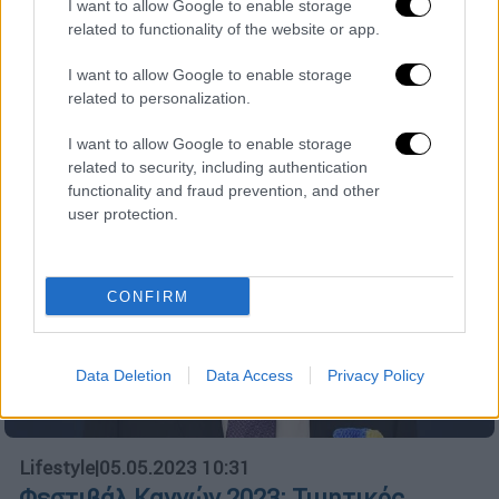
Oι δύο πολυβραβευμένοι ηθοποιοί
I want to allow Google to enable storage
πρωταγωνίστησαν στην ταινία της Marvel,
related to functionality of the website or app.
«Avengers: Endgame» το 2019
I want to allow Google to enable storage
related to personalization.
I want to allow Google to enable storage
related to security, including authentication
functionality and fraud prevention, and other
user protection.
CONFIRM
Data Deletion
Data Access
Privacy Policy
Lifestyle
|
05.05.2023 10:31
Φεστιβάλ Καννών 2023: Τιμητικός