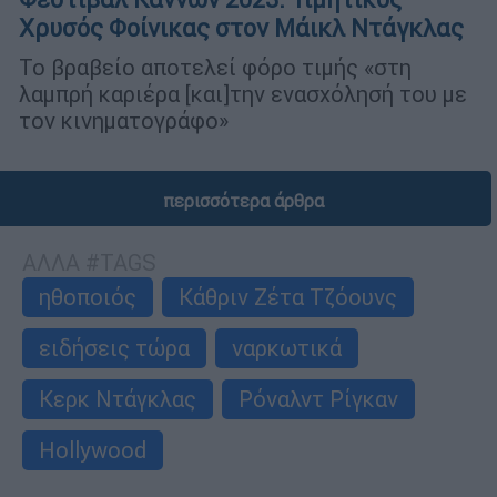
Χρυσός Φοίνικας στον Μάικλ Ντάγκλας
Το βραβείο αποτελεί φόρο τιμής «στη
λαμπρή καριέρα [και]την ενασχόλησή του με
τον κινηματογράφο»
περισσότερα άρθρα
ΑΛΛΑ #TAGS
ηθοποιός
Κάθριν Ζέτα Τζόουνς
ειδήσεις τώρα
ναρκωτικά
Κερκ Ντάγκλας
Ρόναλντ Ρίγκαν
Hollywood