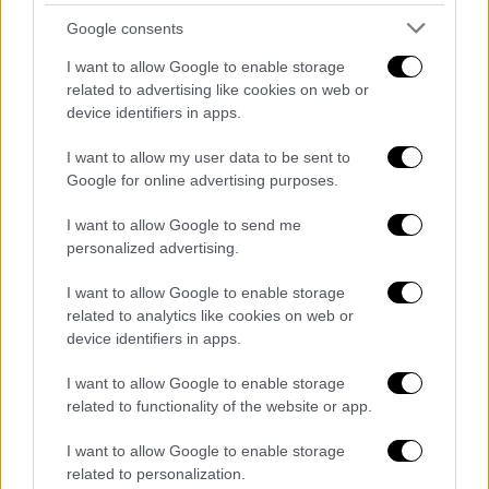
Google consents
I want to allow Google to enable storage
related to advertising like cookies on web or
device identifiers in apps.
View this post on Instagram
I want to allow my user data to be sent to
Google for online advertising purposes.
I want to allow Google to send me
personalized advertising.
I want to allow Google to enable storage
related to analytics like cookies on web or
Ερχονται στην Ευρώπη
device identifiers in apps.
Το ζευγάρι,το οποιο έχει δύο παιδιά, τον
I want to allow Google to enable storage
23χρονο Dylan και την 21χρονη Carys,
related to functionality of the website or app.
σχεδιάζει να περάσει περισσότερο χρόνο
I want to allow Google to enable storage
στο εξωτερικό, καθώς η Zeta-Jones έχει
related to personalization.