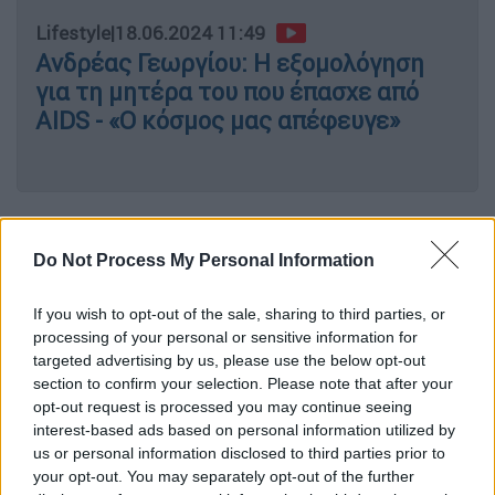
Lifestyle
|
18.06.2024 11:49
Ανδρέας Γεωργίου: Η εξομολόγηση
για τη μητέρα του που έπασχε από
AIDS - «Ο κόσμος μας απέφευγε»
Σύμφωνα με το ρεπορτάζ της Wall Street
Journal,οι δύο σταρ του
Hollywood
πουλάνε
Do Not Process My Personal Information
το ακίνητο τους έναντι του ποσού των 12
εκατομμυρίων δολάρίων. Μια τέτοια κίνηση
If you wish to opt-out of the sale, sharing to third parties, or
processing of your personal or sensitive information for
αγοραπωλησίας θα μπορούσε να αποφέρει
targeted advertising by us, please use the below opt-out
στο ζεύγος κέρδη 7,5 εκατομμυρίων, καθώς
section to confirm your selection. Please note that after your
η 54χρονη
ηθοποιός
το είχε αγοράσει το
opt-out request is processed you may continue seeing
2019 στην αξία των 4,5 εκατομμυρίων,
interest-based ads based on personal information utilized by
σύμφωνα με τα δημόσια αρχεία.
us or personal information disclosed to third parties prior to
your opt-out. You may separately opt-out of the further