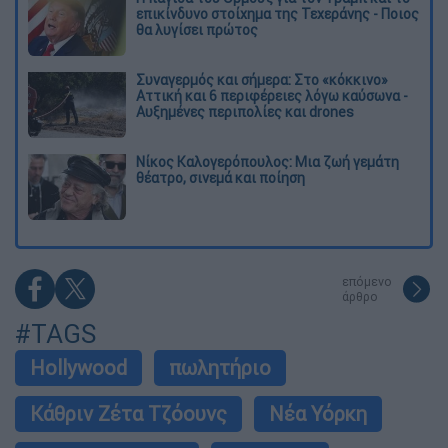
επικίνδυνο στοίχημα της Τεχεράνης - Ποιος
θα λυγίσει πρώτος
Συναγερμός και σήμερα: Στο «κόκκινο»
Αττική και 6 περιφέρειες λόγω καύσωνα -
Αυξημένες περιπολίες και drones
Νίκος Καλογερόπουλος: Μια ζωή γεμάτη
θέατρο, σινεμά και ποίηση
επόμενο
άρθρο
#TAGS
Hollywood
πωλητήριο
Κάθριν Ζέτα Τζόουνς
Νέα Υόρκη