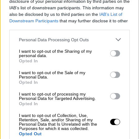
Σύμφωνα με τον ατζέντη της Compass, David
disclosure of your personal information by third parties on the
IAB’s list of downstream participants. This information may
Turner, το σπίτι βρίσκεται 20 μίλια μακριά
also be disclosed by us to third parties on the
IAB’s List of
απο τη Νέα Υόρκη, στο χωριό Ιρβινγκτον,
Downstream Participants
that may further disclose it to other
ενώ το κτήμα διαθέτει μια εντυπωσιακή
third parties.
έκταση κατά μήκος του ποταμού Χάντσον.
Please note that this website/app uses one or more Google
Personal Data Processing Opt Outs
Στη συνέντευξη τους στην εφημερίδα οι δυό
services and may gather and store information including but
σταρ δήλωσαν, ότι τώρα που τα παιδιά τους
not limited to your visit or usage behaviour. You may click to
I want to opt-out of the Sharing of my
personal data.
μεγάλωσαν προτιμούν να περνάνε
grant or deny consent to Google and its third-party tags to
Opted In
use your data for below specified purposes in below Google
περισσότερο χρόνο μακριά από το σπίτι
consent section.
I want to opt-out of the Sale of my
τους.
Personal Data.
Opted In
I want to opt-out of processing my
Personal Data for Targeted Advertising.
Opted In
I want to opt-out of Collection, Use,
Retention, Sale, and/or Sharing of my
Personal Data that Is Unrelated with the
Purposes for which it was collected.
Opted Out