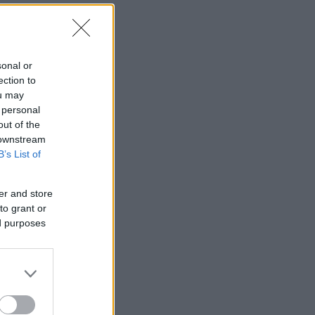
sonal or
ection to
ou may
 personal
out of the
 downstream
B’s List of
er and store
to grant or
ed purposes