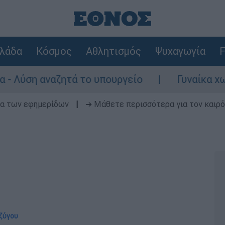
λάδα
Κόσμος
Αθλητισμός
Ψυχαγωγία
F
αναζητά το υπουργείο
Γυναίκα χωρίς τις
δα των εφημερίδων
|
➔ Μάθετε περισσότερα για τον καιρό
υζύγου