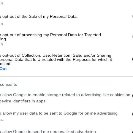
In
o opt-out of the Sale of my Personal Data.
δέχτηκε πρόταση γάμου από τον Σιντ
In
ία των Black Sabbath
to opt-out of processing my Personal Data for Targeted
ing.
In
συζύγου
o opt-out of Collection, Use, Retention, Sale, and/or Sharing
ersonal Data that Is Unrelated with the Purposes for which it
lected.
Out
υ στο Φεστιβάλ Κινηματογράφου του
ε ότι
έχει απομακρυνθεί συνειδητά από την
consents
ας: «Δουλεύω για σχεδόν 60 χρόνια και δεν
ς ηθοποιούς που πεθαίνουν στο πλατό.
Δεν
o allow Google to enable storage related to advertising like cookies on
πιστρέψω
. Δεν λέω ότι αποσύρομαι, γιατί αν
evice identifiers in apps.
τώ. Αλλά προς το παρόν, είμαι πολύ
o allow my user data to be sent to Google for online advertising
ου να δουλεύει».
s.
ητα για την οικογένειά του, ιδιαίτερα για
to allow Google to send me personalized advertising.