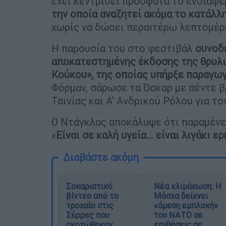
έχει κεντρίσει πρόσφατα το ενδιαφέ
την οποία αναζητεί ακόμα το κατάλλ
χωρίς να δώσει περαιτέρω λεπτομέρ
Η παρουσία του στο φεστιβάλ
συνοδ
αποκατεστημένης έκδοσης της θρυλικ
Κούκου», της οποίας υπήρξε παραγω
Φόρμαν, σάρωσε τα Όσκαρ με πέντε β
Ταινίας και Α’ Ανδρικού Ρόλου για τ
Ο Ντάγκλας αποκάλυψε ότι παραμένει
«
Είναι σε καλή υγεία… είναι λιγάκι ερ
Διαβάστε ακόμη
Σοκαριστικό
Νέα κλιμάκωση: Η
βίντεο από το
Μόσχα δείχνει
τροχαίο στις
«άμεση εμπλοκή»
Σέρρες που
του ΝΑΤΟ σε
σκοτώθηκαν
επιθέσεις σε