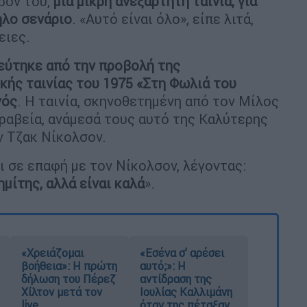
ρον του,
μια μικρή ανεξάρτητη ταινία, για
ηλο σενάριο
. «Αυτό είναι όλο», είπε λιτά,
ειες.
εύτηκε από την προβολή της
ής ταινίας του 1975 «Στη Φωλιά του
γός
. Η ταινία, σκηνοθετημένη από τον Μίλος
ραβεία, ανάμεσά τους αυτό της Καλύτερης
ον Τζακ Νίκολσον.
 σε επαφή με τον Νίκολσον, λέγοντας:
ημίτης, αλλά είναι καλά
».
«Χρειάζομαι
«Εσένα σ’ αρέσει
βοήθεια»: Η πρώτη
αυτό;»: Η
δήλωση του Πέρεζ
αντίδραση της
Χίλτον μετά τον
Ιουλίας Καλλιμάνη
live
όταν της πέταξαν