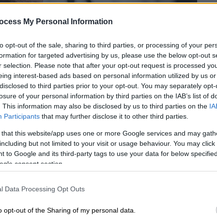
ocess My Personal Information
to opt-out of the sale, sharing to third parties, or processing of your per
formation for targeted advertising by us, please use the below opt-out s
r selection. Please note that after your opt-out request is processed y
eing interest-based ads based on personal information utilized by us or
disclosed to third parties prior to your opt-out. You may separately opt-
losure of your personal information by third parties on the IAB’s list of
. This information may also be disclosed by us to third parties on the
IA
Participants
that may further disclose it to other third parties.
 το ΕΘΝΟΣ στη Google
 that this website/app uses one or more Google services and may gath
including but not limited to your visit or usage behaviour. You may click 
άικλ Ντάγκλας
(Michael Douglas), στα 80
 to Google and its third-party tags to use your data for below specifi
εύει να επιστρέψει στην υποκριτική,
ogle consent section.
ση του από τα κινηματογραφικά πλατό και
l Data Processing Opt Outs
o opt-out of the Sharing of my personal data.