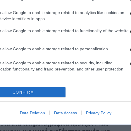
με την οποία είναι παντρεμένος από το
παιδιά και συνεχίζει να αποτελεί ένα από
o allow Google to enable storage related to analytics like cookies on
ρια του Χόλιγουντ
.
evice identifiers in apps.
o allow Google to enable storage related to functionality of the website
 less retired from acting:
osefully because I realized I had to
o allow Google to enable storage related to personalization.
rd for almost 60 years, and I did not want
pped dead on the set. I have no real…
o allow Google to enable storage related to security, including
cation functionality and fraud prevention, and other user protection.
CONFIRM
πό μένα.
Είναι πολύ απασχολημένη αυτή τη
ς διατήρησης ενός καλού γάμου, είμαι
ζύγου
», είπε με χαμόγελο ο
ηθοποιός
.
Data Deletion
Data Access
Privacy Policy
μόνο ένα κινηματογραφικό πρότζεκτ που