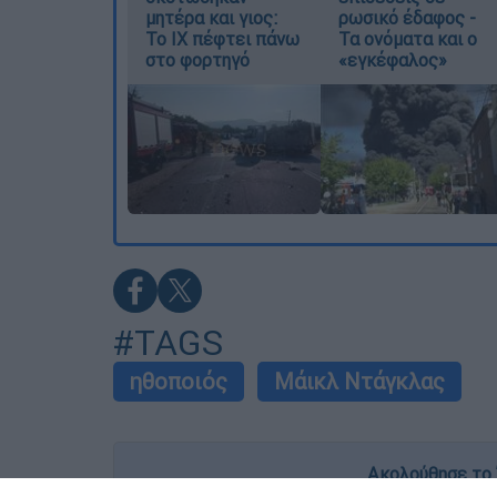
μητέρα και γιος:
ρωσικό έδαφος -
Το ΙΧ πέφτει πάνω
Τα ονόματα και ο
στο φορτηγό
«εγκέφαλος»
#TAGS
ηθοποιός
Μάικλ Ντάγκλας
Ακολούθησε το 