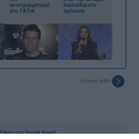
αυτοτραυματισμό
λουλούδια στο
στο TikTok
πρόσωπο
επόμενο άρθρο
Έθνος στο Google News!