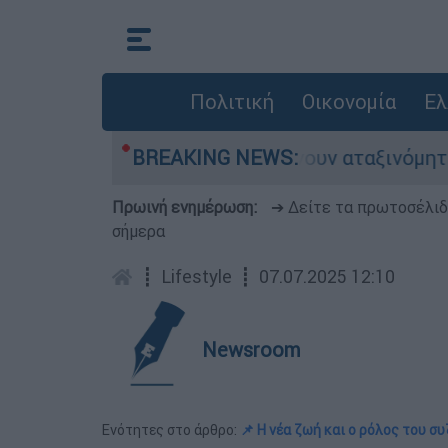
Πολιτική
Οικονομία
Ελ
δες αυτοκίνητα παραμένουν αταξινόμητα - Λύση 
BREAKING NEWS:
Πρωινή ενημέρωση:
➔ Δείτε τα πρωτοσέλι
σήμερα
┋
Lifestyle
┋
07.07.2025 12:10
Newsroom
Ενότητες στο άρθρο:
📌 Η νέα ζωή και ο ρόλος του σ