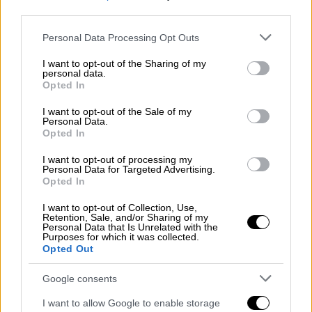
Σαλντάνα)
να συνεχίζουν τον αγώνα
third parties.
επιβίωσης της οικογένειάς τους εν μέσω
Please note that this website/app uses one or more Google
Personal Data Processing Opt Outs
πολέμου
, εσωτερικών συγκρούσεων και μιας
services and may gather and store information including but
νέας απειλής που διαταράσσει την
not limited to your visit or usage behaviour. You may click to
I want to opt-out of the Sharing of my
personal data.
εύθραυστη ισορροπία του κόσμου των Νάβι.
grant or deny consent to Google and its third-party tags to
Opted In
use your data for below specified purposes in below Google
Στην τρίτη ταινία της σειράς επιστρέφουν
consent section.
I want to opt-out of the Sale of my
Personal Data.
επίσης οι:
Κλιφ Κέρτις, Μπρίτεν Ντάλτον,
Opted In
Τρίνιτι Μπλις, Τζακ Τσάμπιον, Μπέιλι Μπας
και η Κέιτ Γουίνσλετ
.
I want to opt-out of processing my
Personal Data for Targeted Advertising.
Opted In
Το σενάριο υπογράφει ο ίδιος ο Κάμερον, σε
συνεργασία με τους Ρικ Τζάφα και Αμάντα
I want to opt-out of Collection, Use,
Retention, Sale, and/or Sharing of my
Σίλβερ,
με τη σκηνοθεσία να φέρει τη
Personal Data that Is Unrelated with the
Purposes for which it was collected.
γνώριμη υπογραφή του δημιουργού που
Opted Out
άλλαξε το τοπίο του σινεμά με την πρώτη
Google consents
ταινία του 2009
.
I want to allow Google to enable storage