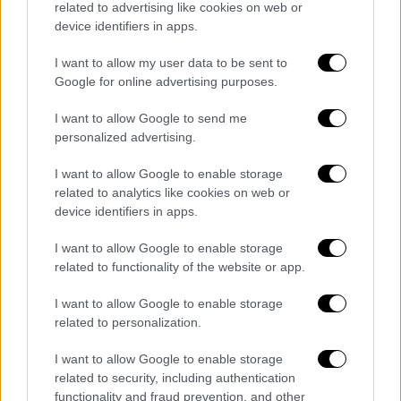
related to advertising like cookies on web or
device identifiers in apps.
I want to allow my user data to be sent to
Google for online advertising purposes.
video
I want to allow Google to send me
personalized advertising.
I want to allow Google to enable storage
related to analytics like cookies on web or
device identifiers in apps.
Το «Avatar: Fire And Ash»
θα κυκλοφορήσει
στις κινηματογραφικές αίθουσες στις 19
I want to allow Google to enable storage
Δεκεμβρίου
, και αναμένεται να αποτελέσει
related to functionality of the website or app.
ένα από τα μεγαλύτερα κινηματογραφικά
I want to allow Google to enable storage
γεγονότα της χρονιάς.
related to personalization.
Η ταινία ακολουθεί το «Avatar: The Way of
I want to allow Google to enable storage
Water» (2022),
το οποίο συγκέντρωσε
related to security, including authentication
functionality and fraud prevention, and other