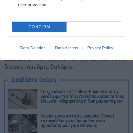
περίπου 2,3 δισεκατομμύρια δολάρια
user protection.
παγκοσμίως
, αποσπώντας Όσκαρ Καλύτερων
Οπτικών Εφέ και συνολικά τέσσερις
υποψηφιότητες, μεταξύ των οποίων και για
CONFIRM
Καλύτερη Ταινία.
Το πρώτο Avatar (2009)
παραμένει μέχρι
Data Deletion
Data Access
Privacy Policy
σήμερα η πιο εμπορική ταινία όλων των
εποχών
, με εισπράξεις που ξεπερνούν τα 2,9
δισεκατομμύρια δολάρια.
Διαβάστε ακόμη
Τα «γεράκια» της Ψάθας: Έσωσαν από τη
μεγάλη φωτιά τη γειτονιά που κάποτε τους
έδιωχνε - «Πέρασε όλη η ζωή μπροστά μου»
Κυνήγι χρόνου στα λεωφορεία: Οδηγοί
καταγγέλλουν για δρομολόγια και
προειδοποιούν για κινδύνους