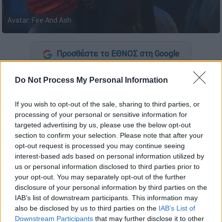
Avatar: Fire And Ash
Προσθέστε το ΕΘΝΟΣ στη Google
Η 20th Century Studios
έδωσε στη
Do Not Process My Personal Information
δημοσιότητα ένα ακόμη εντυπωσιακό
If you wish to opt-out of the sale, sharing to third parties, or
τρέιλερ
για την πολυαναμενόμενη ταινία
processing of your personal or sensitive information for
«
Avatar
: Fire And Ash», το τρίτο κεφάλαιο
targeted advertising by us, please use the below opt-out
του θρυλικού sci-fi franchise του
Τζέιμς
section to confirm your selection. Please note that after your
Κάμερον
(James Cameron).
opt-out request is processed you may continue seeing
interest-based ads based on personal information utilized by
Η υπόθεση και οι συντελεστές
us or personal information disclosed to third parties prior to
your opt-out. You may separately opt-out of the further
Η ιστορία επιστρέφει στην εξωπλανητική
disclosure of your personal information by third parties on the
IAB’s list of downstream participants. This information may
Πανδώρα, με τον Τζέικ Σάλι (Σαμ
also be disclosed by us to third parties on the
IAB’s List of
Γουόρθινγκτον) και τη Νεϊτίρι (Ζόε
Downstream Participants
that may further disclose it to other