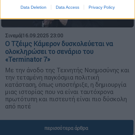
Data Deletion
Data Access
Privacy Policy
Σινεμά
|
16.09.2025 23:00
Ο Τζέιμς Κάμερον δυσκολεύεται να
ολοκληρώσει το σενάριο του
«Terminator 7»
Με την άνοδο της Τεχνητής Νοημοσύνης και
την τεταμένη παγκόσμια πολιτική
κατάσταση, όπως υποστήριξε, η δημιουργία
μιας ιστορίας που να είναι ταυτόχρονα
πρωτότυπη και πιστευτή είναι πιο δύσκολη
από ποτέ
περισσότερα άρθρα