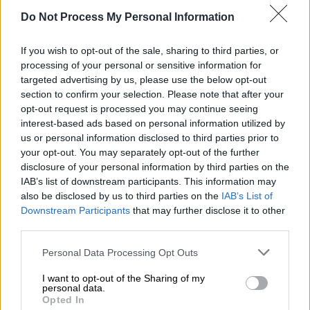
Do Not Process My Personal Information
Ο βραβευμένος με Όσκαρ σκηνοθέτης ήταν
αρκετά αιχμηρός σε πρόσφατη συνέντευξή
If you wish to opt-out of the sale, sharing to third parties, or
του
processing of your personal or sensitive information for
targeted advertising by us, please use the below opt-out
section to confirm your selection. Please note that after your
opt-out request is processed you may continue seeing
interest-based ads based on personal information utilized by
us or personal information disclosed to third parties prior to
your opt-out. You may separately opt-out of the further
disclosure of your personal information by third parties on the
IAB’s list of downstream participants. This information may
also be disclosed by us to third parties on the
IAB’s List of
Downstream Participants
that may further disclose it to other
third parties.
Please note that this website/app uses one or more Google
Personal Data Processing Opt Outs
services and may gather and store information including but
not limited to your visit or usage behaviour. You may click to
I want to opt-out of the Sharing of my
personal data.
grant or deny consent to Google and its third-party tags to
Opted In
use your data for below specified purposes in below Google
Σινεμά
|
24.11.2025 23:30