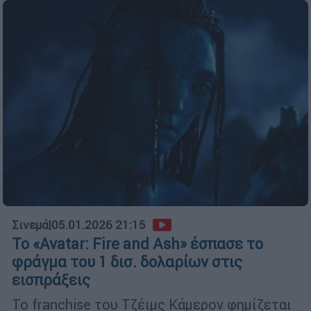
Σινεμά
|
05.01.2026 21:15
To «Avatar: Fire and Ash» έσπασε το
φράγμα του 1 δισ. δολαρίων στις
εισπράξεις
Το franchise του Τζέιμς Κάμερον φημίζεται