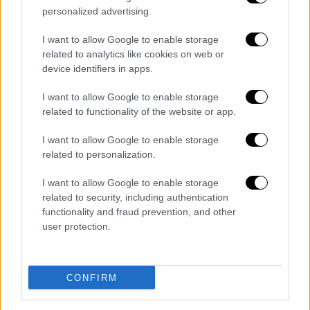
personalized advertising.
Σινεμά
|
26.09.2025 23:00
I want to allow Google to enable storage
related to analytics like cookies on web or
Το νέο εντυπωσιακό τρέιλερ για το
device identifiers in apps.
«Avatar: Fire And Ash» - Συνεχίζεται το
έπος του Τζέιμς Κάμερον
I want to allow Google to enable storage
related to functionality of the website or app.
Το νέο κεφάλαιο της επικής ιστορίας
αναμένεται με τεράστιο ενδιαφέρον
I want to allow Google to enable storage
related to personalization.
I want to allow Google to enable storage
related to security, including authentication
functionality and fraud prevention, and other
user protection.
CONFIRM