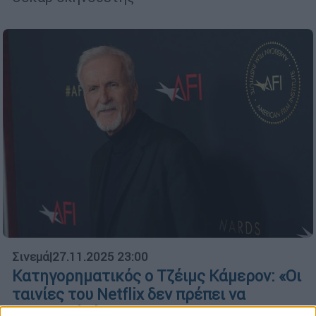
Σινεμά
|
27.11.2025 23:00
Κατηγορηματικός ο Τζέιμς Κάμερον: «Οι
ταινίες του Netflix δεν πρέπει να
διεκδικούν Όσκαρ»