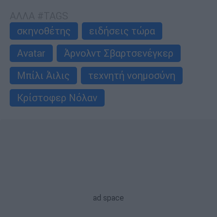
ΑΛΛΑ #TAGS
σκηνοθέτης
ειδήσεις τώρα
Avatar
Άρνολντ Σβαρτσενέγκερ
Μπίλι Άιλις
τεχνητή νοημοσύνη
Κρίστοφερ Νόλαν