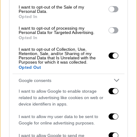
consent section.
Το ντοκιμαντέρ για την περιοδεία «Hit
I want to opt-out of the Sale of my
Personal Data.
me hard and Soft: The Tour» της Μπίλι
Opted In
Άιλις θα προβληθεί σε κινηματογράφους
I want to opt-out of processing my
Personal Data for Targeted Advertising.
Σε σκηνοθεσία του μοναδικού Τζέιμς
Opted In
Κάμερον
I want to opt-out of Collection, Use,
Retention, Sale, and/or Sharing of my
Personal Data that Is Unrelated with the
Purposes for which it was collected.
Opted Out
Google consents
I want to allow Google to enable storage
related to advertising like cookies on web or
device identifiers in apps.
I want to allow my user data to be sent to
Google for online advertising purposes.
I want to allow Google to send me