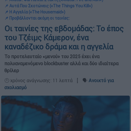
📌 Αυτά Που Σκοτώνεις («The Things You Kill»)
📌 Η Αγγελία («The Housemaid»)
📌 Προβάλλονται ακόμη οι ταινίες:
Οι ταινίες της εβδομάδας: Το έπος
του Τζέιμς Κάμερον, ένα
καναδέζικο δράμα και η αγγελία
Το προτελευταίο «μενού» του 2025 έχει ένα
πολυαναμενόμενο blockbuster αλλά και δύο ιδιαίτερα
θρίλερ
🕛 χρόνος ανάγνωσης: 11 λεπτά ┋ 🗣️
Ανοικτό για
σχολιασμό