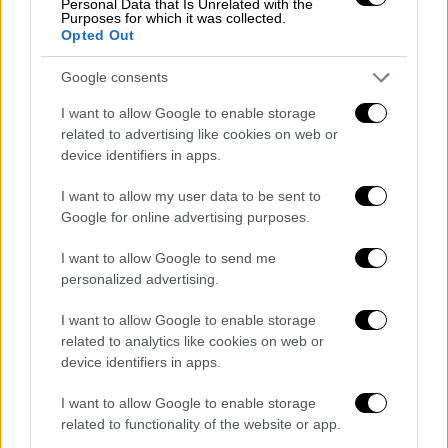
Personal Data that Is Unrelated with the
Purposes for which it was collected.
Opted Out
Google consents
I want to allow Google to enable storage
related to advertising like cookies on web or
device identifiers in apps.
Η έντονη αισθηματική ατμόσφαιρα και η
σύζευξη των ονείρων με την
I want to allow my user data to be sent to
Google for online advertising purposes.
πραγματικότητα, αναδεικνύεται
από την
έξοχη φωτογραφία
του Μπατόζ Σβινιάρσκι,
I want to allow Google to send me
ενώ ο σκηνοθέτης σφίγγει δίχως έλεος την
personalized advertising.
αφήγησή του προμηνύοντας το δυσοίωνο.
I want to allow Google to enable storage
Η αντιπαράθεση του ήρωα με τις
related to analytics like cookies on web or
device identifiers in apps.
διαφορετικές εκδοχές του εαυτού του, με
χειρότερη εκείνη της ομοιότητάς του με τον
I want to allow Google to enable storage
πατέρα του, αλλά και τη μεταμόρφωσή του
related to functionality of the website or app.