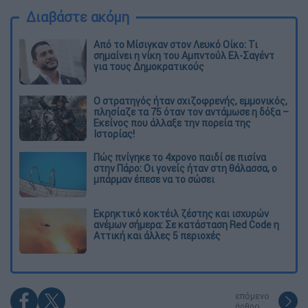
Διαβάστε ακόμη
Από το Μίσιγκαν στον Λευκό Οίκο: Τι
σημαίνει η νίκη του Αμπντούλ Ελ-Σαγέντ
για τους Δημοκρατικούς
O στρατηγός ήταν σχιζοφρενής, εμμονικός,
πλησίαζε τα 75 όταν τον αντάμωσε η δόξα –
Εκείνος που άλλαξε την πορεία της
Ιστορίας!
Πώς πνίγηκε το 4χρονο παιδί σε πισίνα
στην Πάρο: Οι γονείς ήταν στη θάλασσα, ο
μπάρμαν έπεσε να το σώσει
Εκρηκτικό κοκτέιλ ζέστης και ισχυρών
ανέμων σήμερα: Σε κατάσταση Red Code η
Αττική και άλλες 5 περιοχές
επόμενο
άρθρο