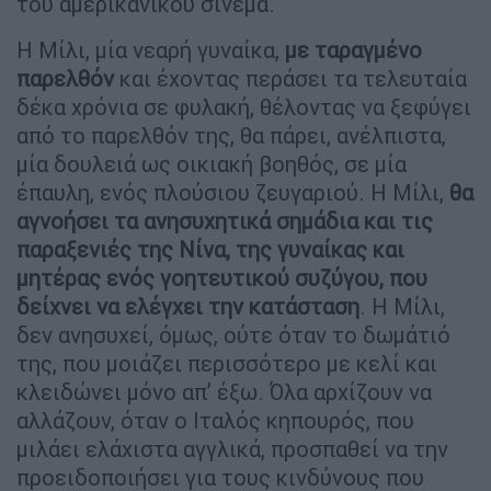
του αμερικάνικου σινεμά.
Η Μίλι, μία νεαρή γυναίκα,
με ταραγμένο
παρελθόν
και έχοντας περάσει τα τελευταία
δέκα χρόνια σε φυλακή, θέλοντας να ξεφύγει
από το παρελθόν της, θα πάρει, ανέλπιστα,
μία δουλειά ως οικιακή βοηθός, σε μία
έπαυλη, ενός πλούσιου ζευγαριού. Η Μίλι,
θα
αγνοήσει τα ανησυχητικά σημάδια και τις
παραξενιές της Νίνα, της γυναίκας και
μητέρας ενός γοητευτικού συζύγου, που
δείχνει να ελέγχει την κατάσταση
. Η Μίλι,
δεν ανησυχεί, όμως, ούτε όταν το δωμάτιό
της, που μοιάζει περισσότερο με κελί και
κλειδώνει μόνο απ’ έξω. Όλα αρχίζουν να
αλλάζουν, όταν ο Ιταλός κηπουρός, που
μιλάει ελάχιστα αγγλικά, προσπαθεί να την
προειδοποιήσει για τους κινδύνους που