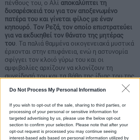
πένθους του, ο Αλί
αποκαλύπτει τη
δυσαρέσκειά του για τον αποξενωμένο
πατέρα του και γίνεται φίλος με έναν
κηπουρό. Τον Ρεζά, τον οποίο επιστρατεύει
για να εκδικηθεί τον θάνατο της μητέρας
του
. Τα παλιά θαμμένα οικογενειακά μυστικά
έρχονται στην επιφάνεια, ενώ η αστυνομία
σφίγγει τον κλοιό γύρω του και οι
αμφιβολίες αρχίζουν να κλονίζουν τη
συνείδησή του και τα βάθη της ίδιας του της
ψυχής.
Do Not Process My Personal Information
Μεταφέροντας το στόρι στην Τουρκία, όπου
έκανε και τα γυρίσματά του, λόγω του
If you wish to opt-out of the sale, sharing to third parties, or
processing of your personal or sensitive information for
θέματός του, αυτού της πατριαρχικής
targeted advertising by us, please use the below opt-out
βιαιότητας, ο Χατάμι
θα μιλήσει με θάρρος
section to confirm your selection. Please note that after your
για την απώλεια, τα οικογενειακά μυστικά,
opt-out request is processed you may continue seeing
την ανάγκη για λύτρωση, από τα βλαβερά
interest-based ads based on personal information utilized by