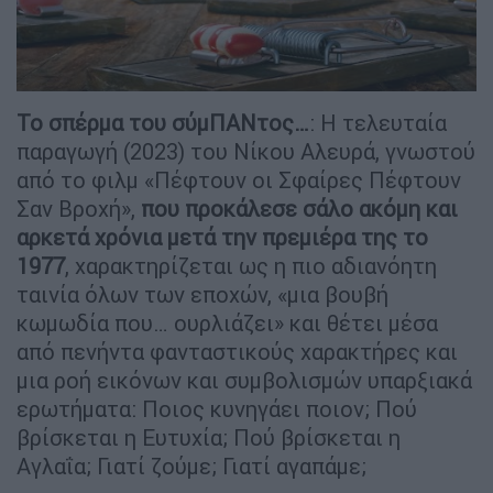
Το σπέρμα του σύμΠΑΝτος…
: Η τελευταία
παραγωγή (2023) του Νίκου Αλευρά, γνωστού
από το φιλμ «Πέφτουν οι Σφαίρες Πέφτουν
Σαν Βροχή»,
που προκάλεσε σάλο ακόμη και
αρκετά χρόνια μετά την πρεμιέρα της το
1977
, χαρακτηρίζεται ως η πιο αδιανόητη
ταινία όλων των εποχών, «μια βουβή
κωμωδία που… ουρλιάζει» και θέτει μέσα
από πενήντα φανταστικούς χαρακτήρες και
μια ροή εικόνων και συμβολισμών υπαρξιακά
ερωτήματα: Ποιος κυνηγάει ποιον; Πού
βρίσκεται η Ευτυχία; Πού βρίσκεται η
Αγλαΐα; Γιατί ζούμε; Γιατί αγαπάμε;