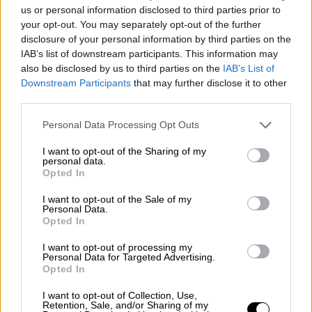
us or personal information disclosed to third parties prior to
στερεότυπα, ενώ με τόλμη θα μπει και σε
your opt-out. You may separately opt-out of the further
ακόμη πιο δύσκολα μονοπάτια
, όταν ο ήρωάς
disclosure of your personal information by third parties on the
του, ένα σύμβολο υπαρξιακής συντριβής, θα
IAB’s list of downstream participants. This information may
πρέπει να θάψει κομμάτια του εαυτού του
also be disclosed by us to third parties on the
IAB’s List of
για να συνεχίσει να υπάρχει.
Downstream Participants
that may further disclose it to other
third parties.
Please note that this website/app uses one or more Google
Personal Data Processing Opt Outs
services and may gather and store information including but
not limited to your visit or usage behaviour. You may click to
I want to opt-out of the Sharing of my
personal data.
grant or deny consent to Google and its third-party tags to
Opted In
use your data for below specified purposes in below Google
consent section.
I want to opt-out of the Sale of my
Personal Data.
Opted In
I want to opt-out of processing my
Personal Data for Targeted Advertising.
Opted In
I want to opt-out of Collection, Use,
Retention, Sale, and/or Sharing of my