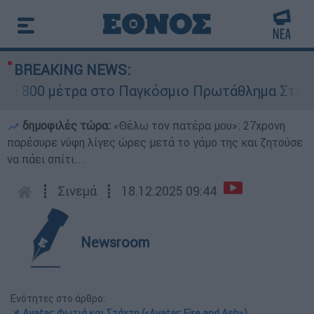
BREAKING NEWS:
α στο Παγκόσμιο Πρωτάθλημα Στίβου Κ20
δημοφιλές τώρα:
«Θέλω τον πατέρα μου»: 27χρονη
παρέσυρε νύφη λίγες ώρες μετά το γάμο της και ζητούσε
να πάει σπίτι...
┋
Σινεμά
┋
18.12.2025 09:44
Newsroom
Ενότητες στο άρθρο:
📌 Avatar: Φωτιά και Στάχτη («Avatar: Fire and Ash»)