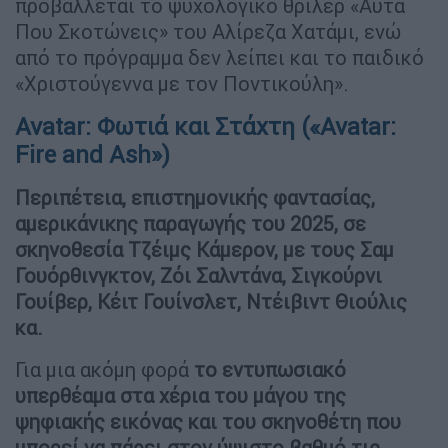
προβάλλεται το ψυχολογικό θρίλερ «Αυτά
Που Σκοτώνεις» του Αλίρεζα Χατάμι, ενώ
από το πρόγραμμα δεν λείπει και το παιδικό
«Χριστούγεννα με τον Ποντικούλη».
Avatar: Φωτιά και Στάχτη («Avatar:
Fire and Ash»)
Περιπέτεια, επιστημονικής φαντασίας,
αμερικάνικης παραγωγής του 2025, σε
σκηνοθεσία Τζέιμς Κάμερον, με τους Σαμ
Γουόρθινγκτον, Ζόι Σαλντάνα, Σιγκούρνι
Γουίβερ, Κέιτ Γουίνσλετ, Ντέιβιντ Θιούλις
κα.
Για μια ακόμη φορά
το εντυπωσιακό
υπερθέαμα στα χέρια του μάγου της
ψηφιακής εικόνας και του σκηνοθέτη που
μπορεί να πάρει στον ύψιστο βαθμό τις