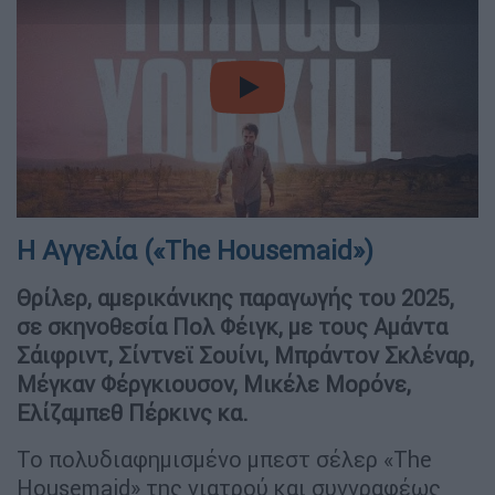
video
Η Αγγελία («The Housemaid»)
Θρίλερ, αμερικάνικης παραγωγής του 2025,
σε σκηνοθεσία Πολ Φέιγκ, με τους Αμάντα
Σάιφριντ, Σίντνεϊ Σουίνι, Μπράντον Σκλέναρ,
Μέγκαν Φέργκιουσον, Μικέλε Μορόνε,
Ελίζαμπεθ Πέρκινς κα.
Το πολυδιαφημισμένο μπεστ σέλερ «The
Housemaid» της γιατρού και συγγραφέως