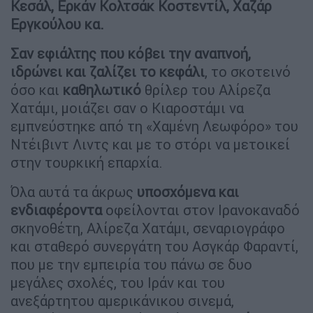
Κεσάλ, Ερκάν Κολτσάκ Κοστεντίλ, Χαζάρ
Εργκούλου κα.
Σαν εφιάλτης που κόβει την αναπνοή,
ιδρώνει και ζαλίζει το κεφάλι
, το σκοτεινό
όσο και
καθηλωτικό
θρίλερ του Αλίρεζα
Χατάμι, μοιάζει σαν ο Κιαροστάμι να
εμπνεύστηκε από τη «Χαμένη Λεωφόρο» του
Ντέιβιντ Λιντς και με το στόρι να μετοικεί
στην τουρκική επαρχία.
Όλα αυτά τα άκρως
υποσχόμενα και
ενδιαφέροντα
οφείλονται στον Ιρανοκαναδό
σκηνοθέτη, Αλίρεζα Χατάμι, σεναριογράφο
και σταθερό συνεργάτη του Ασγκάρ Φαραντί,
που με την εμπειρία του πάνω σε δυο
μεγάλες σχολές, του Ιράν και του
ανεξάρτητου αμερικάνικου σινεμά,