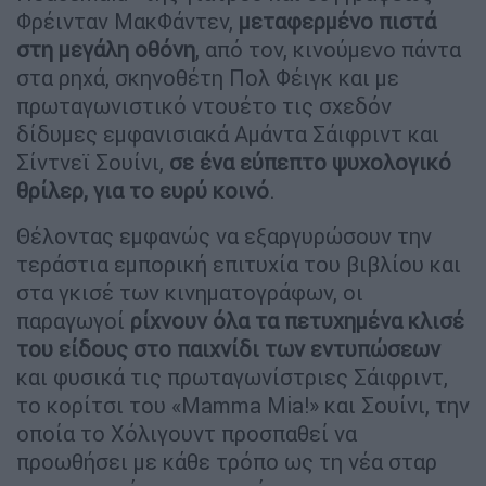
Φρέινταν ΜακΦάντεν,
μεταφερμένο πιστά
στη μεγάλη οθόνη
, από τον, κινούμενο πάντα
στα ρηχά, σκηνοθέτη Πολ Φέιγκ και με
πρωταγωνιστικό ντουέτο τις σχεδόν
δίδυμες εμφανισιακά Αμάντα Σάιφριντ και
Σίντνεϊ Σουίνι,
σε ένα εύπεπτο ψυχολογικό
θρίλερ, για το ευρύ κοινό
.
Θέλοντας εμφανώς να εξαργυρώσουν την
τεράστια εμπορική επιτυχία του βιβλίου και
στα γκισέ των κινηματογράφων, οι
παραγωγοί
ρίχνουν όλα τα πετυχημένα κλισέ
του είδους στο παιχνίδι των εντυπώσεων
και φυσικά τις πρωταγωνίστριες Σάιφριντ,
το κορίτσι του «Mamma Mia!» και Σουίνι, την
οποία το Χόλιγουντ προσπαθεί να
προωθήσει με κάθε τρόπο ως τη νέα σταρ