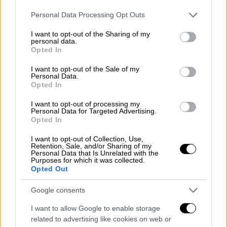
παραλογισμό.
Please note that this website/app uses one or more Google
Personal Data Processing Opt Outs
services and may gather and store information including but
not limited to your visit or usage behaviour. You may click to
I want to opt-out of the Sharing of my
personal data.
grant or deny consent to Google and its third-party tags to
Opted In
use your data for below specified purposes in below Google
consent section.
I want to opt-out of the Sale of my
Personal Data.
Opted In
I want to opt-out of processing my
Personal Data for Targeted Advertising.
Opted In
I want to opt-out of Collection, Use,
Retention, Sale, and/or Sharing of my
Personal Data that Is Unrelated with the
Οι ερμηνείες είναι καθοριστικός παράγοντας
Purposes for which it was collected.
Opted Out
για την επιτυχία της ταινίας. Ο Πλέμονς
καταθέτει μια από τις πιο ώριμες ερμηνείες
Google consents
της καριέρας του, ισορροπώντας ανάμεσα
I want to allow Google to enable storage
στην τρυφερότητα και την επικινδυνότητα
related to advertising like cookies on web or
του χαρακτήρα του. Η Στόουν, σ' έναν ακόμα