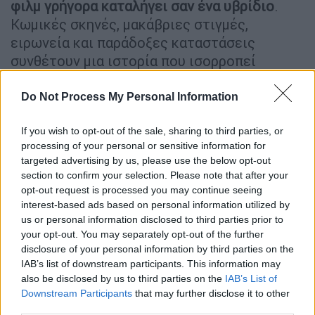
φιλμ γρήγορα καταλήγει σαν ένα υβρίδιο
.
Κωμικές σκηνές, μακάβριες στιγμές,
ειρωνεία και παράδοξες καταστάσεις
συνθέτουν μια ιστορία που ισορροπεί
ανάμεσα στο γελοίο και το τραγικό.
Do Not Process My Personal Information
Η «Βουγονία» είναι, πάνω απ’ όλα, μια
αλληγορία για την αποσύνθεση της πίστης
If you wish to opt-out of the sale, sharing to third parties, or
του ανθρώπου σε θεσμούς, αξίες και, τελικά,
processing of your personal or sensitive information for
targeted advertising by us, please use the below opt-out
στον ίδιο τον εαυτό του
. Η εμμονή του
section to confirm your selection. Please note that after your
Τέντι να πιστέψει σε κάτι μεγαλύτερο, όσο
opt-out request is processed you may continue seeing
παράλογο κι αν ακούγεται,
αντικατοπτρίζει
interest-based ads based on personal information utilized by
την απελπισία ενός κόσμου που
us or personal information disclosed to third parties prior to
κατακλύζεται από fake news, θεωρίες
your opt-out. You may separately opt-out of the further
disclosure of your personal information by third parties on the
εσχατολογίας και μια γενικευμένη αίσθηση
IAB’s list of downstream participants. This information may
παρακμής
. Σ' έναν τέτοιο κόσμο, το κυνήγι
also be disclosed by us to third parties on the
IAB’s List of
μιας «ανώτερης αλήθειας» γίνεται σχεδόν
Downstream Participants
that may further disclose it to other
μονόδρομος, έστω κι αν οδηγεί στον
third parties.