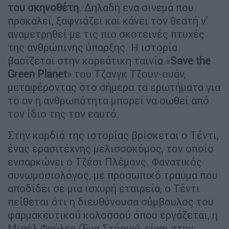
του σκηνοθέτη
. Δηλαδή ενα σινεμά που
προκαλεί, ξαφνιάζει και κάνει τον θεατή ν'
αναμετρηθεί με τις πιο σκοτεινές πτυχές
της ανθρώπινης ύπαρξης. Η ιστορία
βασίζεται στην κορεάτικη ταινία «
Save the
Green Planet
» του Τζανγκ Τζουν-ουάν,
μεταφέροντας στο σήμερα τα ερωτήματα για
το αν η ανθρωπότητα μπορεί να σωθεί από
τον ίδιο της τον εαυτό.
Στην καρδιά της ιστορίας βρίσκεται ο Τέντι,
ένας ερασιτέχνης μελισσοκόμος, τον οποίο
ενσαρκώνει ο Τζέσι Πλέμονς. Φανατικός
συνωμοσιολόγος, με προσωπικό τραύμα που
αποδίδει σε μια ισχυρή εταιρεία, ο Τέντι
πείθεται ότι η διευθύνουσα σύμβουλος του
φαρμακευτικού κολοσσού όπου εργάζεται, η
Μισέλ Φούλερ (Έμα Στόουν), είναι στην