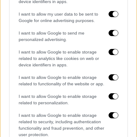
device identifiers in apps.
ρόλο-πρόκληση υπό τις οδηγίες του
Λάνθιμου, αποδεικνύει την ευελιξία της,
I want to allow my user data to be sent to
Google for online advertising purposes.
ενσαρκώνοντας μια ηρωίδα που κινείται
συνεχώς ανάμεσα στην ανθρώπινη και την
I want to allow Google to send me
εξωγήινη υπόσταση. Η χημεία που έχουν
personalized advertising.
στην οθόνη δημιουργεί μια δυναμική που
I want to allow Google to enable storage
κρατά τον θεατή σε συνεχή αγωνία.
related to analytics like cookies on web or
device identifiers in apps.
Η ταινία κορυφώνεται σ' ένα ντελιριακό
τρίτο μέρος, όπου η σάτιρα μετατρέπεται σε
I want to allow Google to enable storage
φιλοσοφική αλληγορία για την επιβίωση ή
related to functionality of the website or app.
την αυτοκαταστροφή της ανθρωπότητας.
Ο
I want to allow Google to enable storage
Γουίλ Τρέισι, σεναριογράφος του
related to personalization.
«Succession», αποδεικνύει την ικανότητά
του να πλέκει πολιτικά και κοινωνικά σχόλια
I want to allow Google to enable storage
μέσα από ευρηματικές καταστάσεις
. Το
related to security, including authentication
functionality and fraud prevention, and other
αποτέλεσμα είναι μια ταινία που, αν και
user protection.