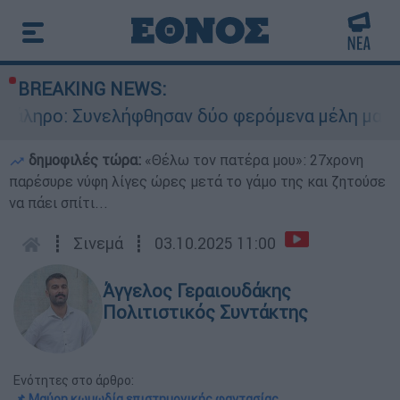
BREAKING NEWS:
νελήφθησαν δύο φερόμενα μέλη μαφίας - Οι εκβι
δημοφιλές τώρα:
«Θέλω τον πατέρα μου»: 27χρονη
παρέσυρε νύφη λίγες ώρες μετά το γάμο της και ζητούσε
να πάει σπίτι...
┋
Σινεμά
┋
03.10.2025 11:00
Άγγελος Γεραιουδάκης
Πολιτιστικός Συντάκτης
Ενότητες στο άρθρο:
📌 Μαύρη κωμωδία επιστημονικής φαντασίας