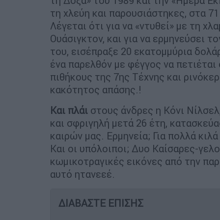
τη Δόξα» του 1989 και την «Ημέρα Ε
τη χλεύη και παρουσιάστηκες, στα 71
Λέγεται ότι για να «ντυθεί» με τη χ
Ουάσιγκτον, και για να ερμηνεύσει τ
του, εισέπραξε 20 εκατομμύρια δολά
ένα παρελθόν με φέγγος να πετιέται
πιθήκους της 7ης Τέχνης και ρινόκε
κακότητος απάσης.!
Και πλάι
στους άνδρες η Κόνι Νίλσελ
και σφριγηλή μετά 26 έτη, κατασκεύ
καιρών μας. Ερμηνεία; Για πολλά κιλ
Και οι υπόλοιποι; Δυο Καίσαρες-γελ
κωμικοτραγικές εικόνες από την παρ
αυτό ητανεεέ.
ΔΙΑΒΑΣΤΕ ΕΠΙΣΗΣ