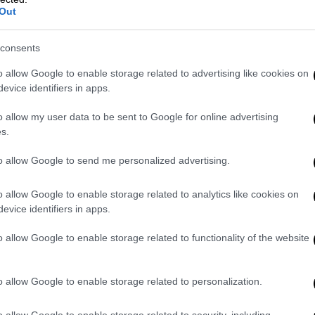
video
Out
consents
o allow Google to enable storage related to advertising like cookies on
evice identifiers in apps.
o allow my user data to be sent to Google for online advertising
s.
to allow Google to send me personalized advertising.
o allow Google to enable storage related to analytics like cookies on
 (εκείνος ο καλός δευτεραγωνιστής της
evice identifiers in apps.
σκάλ) που ακούει στο όνομα Ακάκιος (τα
o allow Google to enable storage related to functionality of the website
ι με τις ρωμαϊκές γαλέρες στη Νουμιδία του
ι και σέρνει σκλάβο στη Ρώμη τον
ος είμαι αλλά κάπου θα φθάσω» Πολ Μέσκαλ
o allow Google to enable storage related to personalization.
 του Σαίξπηρ στο καταθλιπτικό «Άμνετ»)
o allow Google to enable storage related to security, including