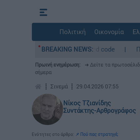
Πολιτική
Οικονομία
Ελ
- Οι περιοχές σε red code
BREAKING NEWS:
Πέθανε σε ηλικ
Πρωινή ενημέρωση:
➔ Δείτε τα πρωτοσέλι
σήμερα
┋
Σινεμά
┋
29.04.2026 07:55
Νίκος Τζιανίδης
Συντάκτης-Αρθρογράφος
Ενότητες στο άρθρο:
📌 Πού πας στρατηγέ;