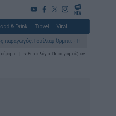
ood & Drink
Travel
Viral
ουίλιαμ Όρμπιτ - Η καθοριστική συμβολή του στ
 σήμερα
|
➔ Εορτολόγιο: Ποιοι γιορτάζουν