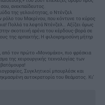
κπαίδευσης» του 2001 επέλεξες δρόμο προς
 σου, ανεκπαίδευτος.
λαμύδα της γελοιότητας, ο Ντένζελ
ον ρόλο του Μακρίνου, που κόντυνε το κύρος
ρια! Πολλά τα λεφτά Ντένζελ… Αξίζει όμως
 στην σκοτεινή αρένα του κέρδους-βορά σε
ρους της αρπαχτής; Η φιλοχρημοσύνη μήτηρ
, από τον πρώτο «Μονομάχο», πιο φρέσκια
ασμα της χειρουργικής τεχνολογίας των
ά βατόμουρα!
οιογραφίες, Συγκλητικοί μπουρλέσκ και
ηκμασμένη αυτοκρατορία του θεάματος. Κι’