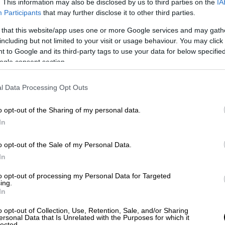
 της κινηματογραφικής βιομηχανίας τον
. This information may also be disclosed by us to third parties on the
IA
Participants
that may further disclose it to other third parties.
6 χρόνια μετά την επιτυχία των πέντε
Παιδική ταινιούλα για να τρώνε την κρέμα
 that this website/app uses one or more Google services and may gath
νόκερους και μαϊμούδες μεταλλαγμένες σε
including but not limited to your visit or usage behaviour. You may click 
 to Google and its third-party tags to use your data for below specifi
ες, με πρωταγωνιστές: «άντε μια αρπαχτή να
ogle consent section.
εσία υπό την αρωγή της τεχνητής
, τη φυσική νοημοσύνη, γιατί καθίσαμε
l Data Processing Opt Outs
τον ύπνο μας, και που σίγουρα θα βλέπαμε
o opt-out of the Sharing of my personal data.
In
o opt-out of the Sale of my Personal Data.
In
to opt-out of processing my Personal Data for Targeted
ing.
In
o opt-out of Collection, Use, Retention, Sale, and/or Sharing
ersonal Data that Is Unrelated with the Purposes for which it
lected.