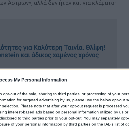
ν Άστρων», αλλά δεν ήταν και για κλάματα·
ότητες για Καλύτερη Ταινία. Θλίψη!
nstein και άδικος χαμένος χρόνος
ύτηκε το ίδιο φαγητό με το περσινό -
ocess My Personal Information
φιότητες στο χέρι…
to opt-out of the sale, sharing to third parties, or processing of your per
formation for targeted advertising by us, please use the below opt-out s
r selection. Please note that after your opt-out request is processed y
eing interest-based ads based on personal information utilized by us or
ια, είναι η απόπειρα του Ρίντλεϊ Σκοτ να
disclosed to third parties prior to your opt-out. You may separately opt-
άζοντας τα σκουριασμένα λουκέτα του
losure of your personal information by third parties on the IAB’s list of