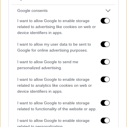
Google consents
I want to allow Google to enable storage
related to advertising like cookies on web or
video
device identifiers in apps.
I want to allow my user data to be sent to
Google for online advertising purposes.
I want to allow Google to send me
personalized advertising.
Η προηγούμενη συνεργασία τους, η ταινία
Οπενχάιμερ,
σημείωσε τεράστια επιτυχία, με
I want to allow Google to enable storage
εισπράξεις που άγγιξαν τα 958,8 εκατ.
related to analytics like cookies on web or
δολάρια και συνολικά 13 υποψηφιότητες για
device identifiers in apps.
Όσκαρ
, από τις οποίες κέρδισε επτά, μεταξύ
I want to allow Google to enable storage
άλλων Καλύτερης Ταινίας και Σκηνοθεσίας,
related to functionality of the website or app.
καθώς και Α’ Ανδρικού Ρόλου για τον Σίλιαν
I want to allow Google to enable storage
Μέρφι και Β’ Ανδρικού Ρόλου για τον
related to personalization.