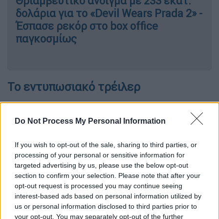
Θριαμβευτικό άνοιγμα με 233 εκατ.
δολάρια για το «Devil Wears Prada 2» -
Έσπασε ρεκόρ στο box office
παγκοσμίως
Το εντυπωσιακό τρέιλερ
Το τρέιλερ, που έκανε πρεμιέρα στο «The
Late Show with Stephen Colbert»,
Do Not Process My Personal Information
αποκαλύπτει
εντυπωσιακές σκηνές από τον
κόσμο του ομηρικού έπους
, με τον
Ματ
If you wish to opt-out of the sale, sharing to third parties, or
processing of your personal or sensitive information for
Ντέιμον
στον ρόλο του Οδυσσέα να έρχεται
targeted advertising by us, please use the below opt-out
αντιμέτωπος με τον Κύκλωπα, ενώ ο
section to confirm your selection. Please note that after your
Ρόμπερτ Πάτινσον, ως Αντίνοος, επιχειρεί
opt-out request is processed you may continue seeing
να σφετεριστεί τον θρόνο της Ιθάκης.
interest-based ads based on personal information utilized by
us or personal information disclosed to third parties prior to
Δίπλα τους, ένα εντυπωσιακό καστ
your opt-out. You may separately opt-out of the further