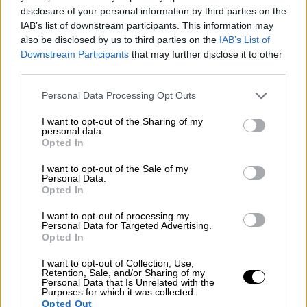
disclosure of your personal information by third parties on the
συμπληρώνει την επική αφήγηση:
η Αν
IAB’s list of downstream participants. This information may
Χάθαγουεϊ υποδύεται την Πηνελόπη, ο Τομ
also be disclosed by us to third parties on the
IAB’s List of
Χόλαντ τον Τηλέμαχο, η Ζεντάγια τη θεά
Downstream Participants
that may further disclose it to other
Αθηνά και η Σαρλίζ Θερόν την Κίρκη
. Το καστ
third parties.
περιλαμβάνει ακόμη τους
Λουπίτα Νιόνγκο,
Please note that this website/app uses one or more Google
Personal Data Processing Opt Outs
Τζον Μπέρνθαλ, Μπένι Σαφντί, Τζον
services and may gather and store information including but
Λεγκουιζάμο, Χίμες Πατέλ, Γουίλ Γιουν Λι,
not limited to your visit or usage behaviour. You may click to
I want to opt-out of the Sharing of my
personal data.
grant or deny consent to Google and its third-party tags to
Μία Γκοθ, Έλιοτ Πέιτζ και Τζόβαν Αντέπο
,
Opted In
use your data for below specified purposes in below Google
μεταξύ άλλων.
consent section.
I want to opt-out of the Sale of my
Personal Data.
Η «Οδύσσεια» αποτελεί τη 13η μεγάλου
Opted In
μήκους ταινία του Νόλαν, ο οποίος
I want to opt-out of processing my
υπογράφει και το σενάριο
, βασισμένο στο
Personal Data for Targeted Advertising.
Opted In
έργο του Όμηρος. Την παραγωγή
συνυπογράφει με την Έμμα Τόμας, μέσω της
I want to opt-out of Collection, Use,
Retention, Sale, and/or Sharing of my
εταιρείας Syncopy.
Personal Data that Is Unrelated with the
Purposes for which it was collected.
Opted Out