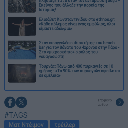
πλησίαζε τα 75 όταν τον αντάμωσε η δόξα –
Εκείνος που άλλαξε την πορεία της
Ιστορίας!
Ελισάβετ Κωνσταντινίδου στο ethnos.gr:
«Κάθε πόλεμος είναι ένας εμφύλιος, όλοι
είμαστε αδέλφια»
Στον εισαγγελέα ο ιδιοκτήτης του beach
bar για τον θάνατο του 4χρονου στην Πάρο -
Στο «μικροσκόπιο» ο ρόλος του
ναυαγοσώστη
Τουρνάς: Πάνω από 400 πυρκαγιές σε 10
ημέρες - «Το 90% των πυρκαγιών οφείλεται
σε αμέλεια»
επόμενο
άρθρο
#TAGS
Ματ Ντέιμον
τρέιλερ