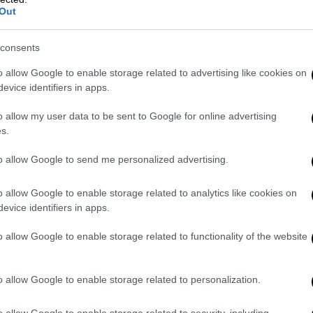
ολιτισμού Λίνας Μενδώνη.
Out
επανερχόμουν στη θέση μου ως Γ.Δ. του
consents
Βενάκη, «πριν την αποδεχτώ, επικοινώνησα με
o allow Google to enable storage related to advertising like cookies on
evice identifiers in apps.
ν κ. Γιατρομανωλάκη αφορούσε στη σύμβαση
o allow my user data to be sent to Google for online advertising
ιοθήκη της Ελλάδος και αποκλειστικό
s.
κατάστασης της πρώτης άδουσας και
ηδες των Αθηνών», του 1930 και δεν είχα
to allow Google to send me personalized advertising.
υ υποχρεώσεις και να μην τιμήσω την
o allow Google to enable storage related to analytics like cookies on
ό, θα μπορούσα να επιστρέψω στο ΕΚΚ γι'
evice identifiers in apps.
ω τις διαδικασίες για το νέο Δ.Σ. που θα
ημα.Ο κ. Γιατρομανωλάκης με διαβεβαίωσε
o allow Google to enable storage related to functionality of the website
σε την Υπουργό . Επανήλθα με mail στις
ν στη συμβατική μου υποχρέωση . Εξάλλου,
o allow Google to enable storage related to personalization.
ειας και δεν θα μπορούσα να την αποδεχθώ,
ν των λοιπών επαγγελματικών μου
o allow Google to enable storage related to security, including