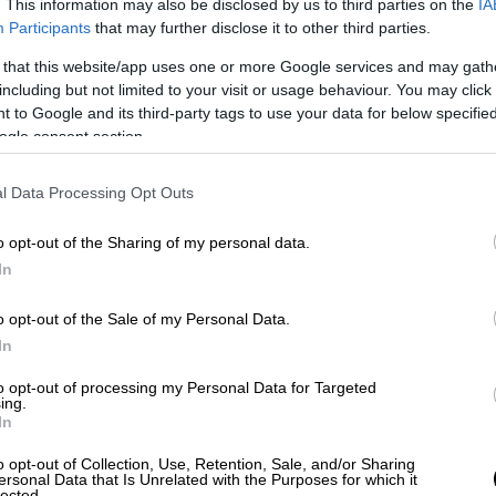
. This information may also be disclosed by us to third parties on the
IA
Participants
that may further disclose it to other third parties.
ού Λίνα Μενδώνη, προτιμώντας το πρώτο,
 that this website/app uses one or more Google services and may gath
ιορισμό του εν τω μεταξύ γενικού
including but not limited to your visit or usage behaviour. You may click 
 to Google and its third-party tags to use your data for below specifi
όπουλου και επανέφερε στην θέση της την
ogle consent section.
α ως εδώ είναι, όπως φαίνεται, απολύτως
l Data Processing Opt Outs
ρείς μήνες μετά την επιστροφή στη θέση
o opt-out of the Sharing of my personal data.
σωπικό mail του Προέδρου του Δ.Σ.
Πάνου
In
οποία μετά ο ίδιος προωθεί στο επίσημο
ι από εκεί διαβιβάζεται και στα μέλη του
o opt-out of the Sale of my Personal Data.
 Βενάκη για την παραίτησή της; Το γεγονός
In
 3905/2010 που διέπει τη λειτουργία του
to opt-out of processing my Personal Data for Targeted
θήκοντα αλλά και τα κωλύματα και
ing.
In
 του Κέντρου Κινηματογράφου διατηρούσε
ργου με την Ταινιοθήκη της Ελλάδας. Και
o opt-out of Collection, Use, Retention, Sale, and/or Sharing
ersonal Data that Is Unrelated with the Purposes for which it
έα Σύγχρονου Πολιτισμού κ.
lected.