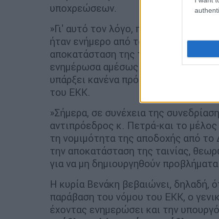
υποχρεώσεων.
authenti
»Γι' αυτό τον λόγο, περίμενα τον ορι
ήταν ενήμερο από το ΥΠΠΟΑ για τη σ
αποκατάσταση της ταινίας. Όταν αντ
ενημέρωσα αμέσως και ζήτησα μάλιστ
υπάρξει κανένα πρόβλημα με την απ
του ΕΚΚ.
»Σήμερα, σε συνέχεια της συνεδρίαση
αντιπρόεδρος κ. Πετρά-και το μέλος
τη νομιμότητα της αποδοχής από το 
την αποκατάσταση της ταινίας, θεωρώ
για να μη δημιουργηθούν προβλήματα 
Η κυρία Βενάκη βεβαιώνει, δηλαδή, ό
παράβαση του νόμου του ΕΚΚ, ο γενι
έχοντας ενημερώσει και την υπουργ