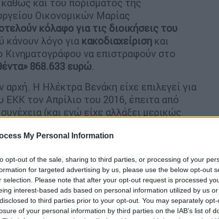
καθώς και του πορίσματος της
υργείου Οικονομικών Μαρίας
οτελούν κόλαφο για τις διοικήσεις του
ού κάνουν λόγο για
κακοδιαχείριση
και
ρο Κινηματογράφου να επιστραφούν στο
έντα» 868.633 ευρώ
.
 αρχή. Η Ηλέκτρα Βενάκη είχε επιλεγεί για
υ ΕΚΚ τον Απρίλιο του 2016, έπειτα από
 συνέχεια (και ενώ είχε αλλάξει μερικώς
ε να συνεργαστεί μαζί της. Τελικώς, η
ocess My Personal Information
οδήγησε στην παύση της κυρίας Βενάκη από
to opt-out of the sale, sharing to third parties, or processing of your per
ούλιο της Επικρατείας, που ακύρωσε την
formation for targeted advertising by us, please use the below opt-out s
r selection. Please note that after your opt-out request is processed y
ή, μάλιστα,
απόφαση του ΣτΕ
δημοσιεύτηκε
eing interest-based ads based on personal information utilized by us or
σει αυτής, η κυρία Βενάκη θα έπρεπε είτε
disclosed to third parties prior to your opt-out. You may separately opt-
ιευθύντριας είτε να αποζημιωθεί για όλο το
losure of your personal information by third parties on the IAB’s list of