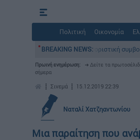
Πολιτική
Οικονομία
Ελ
ιαμ Όρμπιτ - Η καθοριστική συμβολή του στο «R
BREAKING NEWS:
Πρωινή ενημέρωση:
➔ Δείτε τα πρωτοσέλι
σήμερα
┋
Σινεμά
┋
15.12.2019 22:39
Ναταλί Χατζηαντωνίου
Μια παραίτηση που ανά