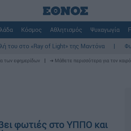
λάδα
Κόσμος
Αθλητισμός
Ψυχαγωγία
F
ay of Light» της Μαντόνα
Φωτιά στη Βοιω
δα των εφημερίδων
|
➔ Μάθετε περισσότερα για τον καιρό
βει φωτιές στο ΥΠΠΟ και