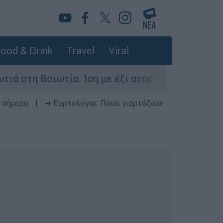
ood & Drink
Travel
Viral
τία: Ίση με έξι ατομικές βόμβες της Χιροσίμα 
 σήμερα
|
➔ Εορτολόγιο: Ποιοι γιορτάζουν