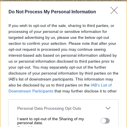
γραμμάρια που έστειλαν φυλακή το
«ρεμάλι» του ελληνικού
Do Not Process My Personal Information
κινηματογράφου
If you wish to opt-out of the sale, sharing to third parties, or
Άπαντες τον ήξεραν. Όλες οι γυναίκες τον ήθελαν.
processing of your personal or sensitive information for
targeted advertising by us, please use the below opt-out
section to confirm your selection. Please note that after your
opt-out request is processed you may continue seeing
interest-based ads based on personal information utilized by
us or personal information disclosed to third parties prior to
your opt-out. You may separately opt-out of the further
disclosure of your personal information by third parties on the
IAB’s list of downstream participants. This information may
also be disclosed by us to third parties on the
IAB’s List of
Downstream Participants
that may further disclose it to other
third parties.
Photo Credits: YouTube
Please note that this website/app uses one or more Google
Personal Data Processing Opt Outs
services and may gather and store information including but
Προσθέστε το ΕΘΝΟΣ στη Google
not limited to your visit or usage behaviour. You may click to
I want to opt-out of the Sharing of my
personal data.
grant or deny consent to Google and its third-party tags to