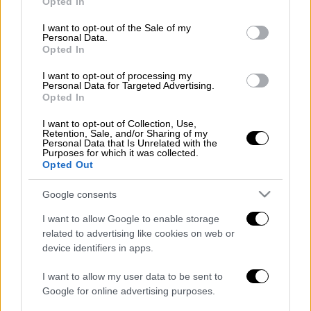
Opted In
use your data for below specified purposes in below Google
Στο τέλος, όμως, μια περιπέτεια λίγο έλειψε
consent section.
I want to opt-out of the Sale of my
να τινάξει τα πάντα στον αέρα...
Personal Data.
Opted In
Διαβάστε περισσότερα στο
menshouse.gr
I want to opt-out of processing my
Personal Data for Targeted Advertising.
Διαβάστε ακόμη
Opted In
Επιστήμονες ανακάλυψαν τον τέταρτο
I want to opt-out of Collection, Use,
γνωστό τύπο μεταδοτικού καρκίνου στον
Retention, Sale, and/or Sharing of my
Personal Data that Is Unrelated with the
κόσμο
Purposes for which it was collected.
Opted Out
Μουντιάλ 2026: «Θα ανατινάξω τον Μέσι με
τέσσερις βόμβες» - Οι τρομοκρατικές
Google consents
απειλές που ερεύνησε το FBI
I want to allow Google to enable storage
related to advertising like cookies on web or
Φρίκη στην Κρήτη: Τουρίστας μπήκε σε
κατάστημα και ρώτησε πόσο «κοστίζει»
device identifiers in apps.
ανήλικο κορίτσι για να ασελγήσει πάνω του
I want to allow my user data to be sent to
Google for online advertising purposes.
Marfin: «Δεν έχω καμία σχέση με την
επίθεση» λέει η 46χρονη - Τι αποκάλυψε