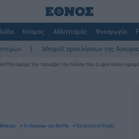
λάδα
Κόσμος
Αθλητισμός
Ψυχαγωγία
F
Μπαράζ προκλήσεων της Άγκυρας στο Αιγαίο
Netflix έφερε την ταινιάρα του Νόλαν που οι φαν έχουν κρυφό
 #Metoo
📌 Η «Serena» του Netflix
📌 Επτά Λεπτά Ψυχής