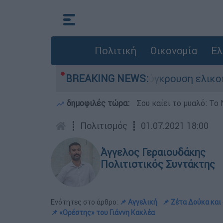
Πολιτική
Οικονομία
Ελ
έχασε τη ζωή του στη σύγκρουση ελικοπτέρων
BREAKING NEWS:
δημοφιλές τώρα:
Σου καίει το μυαλό: Το 
┋
Πολιτισμός
┋
01.07.2021 18:00
Άγγελος Γεραιουδάκης
Πολιτιστικός Συντάκτης
Ενότητες στο άρθρο:
📌 Αγγελική
📌 Ζέτα Δούκα και
📌 «Ορέστης» του Γιάννη Κακλέα