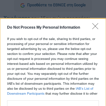
Προσθέστε το ΕΘΝΟΣ στη Google
Χειρόγραφο
του 15ου αιώνα προσφέρει
λεπτομερή στοιχεία που αφορούν
Do Not Process My Personal Information
μεσαιωνικές παραστάσεις
κωμωδίας
,
σύμφωνα με ακαδημαϊκό του
Πανεπιστημίου
If you wish to opt-out of the sale, sharing to third parties, or
του
Κέιμπριτζ
.
Ο δρ Τζέιμς Γουέιντ εξήγησε
processing of your personal or sensitive information for
στο
BBC
ότι τα κείμενα χλεύαζαν
targeted advertising by us, please use the below opt-out
section to confirm your selection. Please note that after your
βασιλιάδες, ιερείς και αγρότες και
opt-out request is processed you may continue seeing
ενθάρρυναν το κοινό να μεθύσει.
interest-based ads based on personal information utilized by
us or personal information disclosed to third parties prior to
Το
χειρόγραφο
δείχνει, επίσης, τον ρόλο που
your opt-out. You may separately opt-out of the further
έπαιξαν οι μενεστρέλοι (ψυχαγωγοί,
disclosure of your personal information by third parties on the
ποιητές, στιχουργοί που διέμεναν στους
IAB’s list of downstream participants. This information may
πύργους των ευγενών), οι οποίοι
also be disclosed by us to third parties on the
IAB’s List of
Downstream Participants
that may further disclose it to other
θεωρούνταν «σημαντικές μορφές» στη
third parties.
μεσαιωνική κοινωνία. «Αυτά τα κείμενα μας