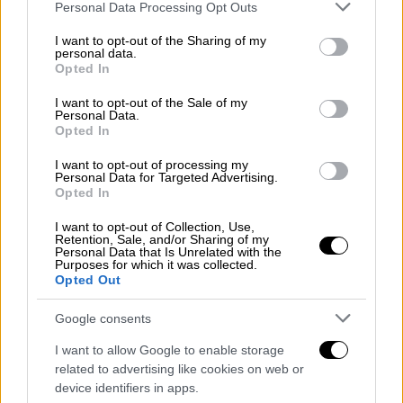
Please note that this website/app uses one or more Google
δίνουν ένα στιγμιότυπο της μεσαιωνικής
Personal Data Processing Opt Outs
services and may gather and store information including but
ζωής όσων έζησαν καλά», ανέφερε ο δρ
not limited to your visit or usage behaviour. You may click to
I want to opt-out of the Sharing of my
Γουέιντ.
personal data.
grant or deny consent to Google and its third-party tags to
Opted In
use your data for below specified purposes in below Google
Τα χειρόγραφα αντιγράφηκαν από τον
consent section.
I want to opt-out of the Sale of my
κληρικό Ρίτσαρντ Χιτζ, δάσκαλο της
Personal Data.
Opted In
οικογένειας ευγενών στο Ντέρμπισαϊρ. Ο δρ
Γουέιντ κατέληξε στο συμπέρασμα ότι ο Χιτζ
I want to opt-out of processing my
Personal Data for Targeted Advertising.
αντέγραψε το κείμενο ενός άγνωστου
Opted In
μενεστρέλου που έδινε παραστάσεις κοντά
I want to opt-out of Collection, Use,
στα σύνορα Ντέρμπισαϊρ-Νότινχαμσαϊρ το
Retention, Sale, and/or Sharing of my
1480.
Personal Data that Is Unrelated with the
Purposes for which it was collected.
Opted Out
Καθ' όλη τη διάρκεια του Μεσαίωνα, οι
μενεστρέλοι ταξίδευαν σε εκθέσεις,
Google consents
ταβέρνες και μεγάλες αίθουσες για να
I want to allow Google to enable storage
διασκεδάσουν τους ανθρώπους με
related to advertising like cookies on web or
τραγούδια και ιστορίες. Οι φανταστικοί
device identifiers in apps.