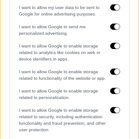
μενεστρέλοι είναι συνηθισμένοι στη
I want to allow my user data to be sent to
μεσαιωνική λογοτεχνία
, αλλά οι αναφορές σε
Google for online advertising purposes.
πραγματικούς ερμηνευτές είναι σπάνιες και
φευγαλέες, όπως σημείωσε ο καθηγητής.
I want to allow Google to send me
personalized advertising.
Ο δρ Γουέιντ είπε ότι είχε μία
«στιγμή
I want to allow Google to enable storage
επιφοίτησης»
όταν παρατήρησε ότι ο
related to analytics like cookies on web or
αντιγραφέας είχε γράψει «Από εμένα, τον
device identifiers in apps.
Ρίτσαρντ Χιτζ, γιατί ήμουν σε εκείνο το
γλέντι και δεν ήπια». «Ήταν μία
I want to allow Google to enable storage
related to functionality of the website or app.
συναρπαστική επίδειξη χιούμορ και είναι
σπάνιο μεσαιωνικοί αντιγραφείς να
I want to allow Google to enable storage
μοιράζονται τόσο μεγάλο μέρος του
related to personalization.
χαρακτήρα τους», τόνισε ο καθηγητής.
I want to allow Google to enable storage
«H
stand-up κωμωδία
ανέκαθεν
related to security, including authentication
functionality and fraud prevention, and other
περιελάμβανε ρίσκα και αυτά τα κείμενα
user protection.
είναι ριψοκίνδυνα, κοροϊδεύουν τους πάντες