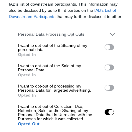
IAB’s list of downstream participants. This information may
χρόνια του ύστερου καπιταλισμού και
also be disclosed by us to third parties on the
IAB’s List of
των social media
Downstream Participants
that may further disclose it to other
third parties.
Please note that this website/app uses one or more Google
Personal Data Processing Opt Outs
services and may gather and store information including but
Στο πλαίσιο της προσπάθειάς τους να
not limited to your visit or usage behaviour. You may click to
I want to opt-out of the Sharing of my
παραμείνουν προσιτοί, το κόστος εισόδου
personal data.
grant or deny consent to Google and its third-party tags to
Opted In
στο μουσείο είναι από τα χαμηλότερα στην
use your data for below specified purposes in below Google
Ευρώπη και όχι μόνο. «Παρουσιάζοντας μια
consent section.
I want to opt-out of the Sale of my
Personal Data.
σύγκριση με την Αμερική, όπου το εισιτήριο
Opted In
κινείται στα 25 και 30 δολάρια, το Εθνικό
I want to opt-out of processing my
Μουσείο Σύγχρονης Τέχνης (ΕΜΣΤ)
Personal Data for Targeted Advertising.
προσφέρει μια πολύ προσιτή είσοδο στην
Opted In
τιμή των 8 ευρώ
. Επιπλέον, οι επισκέπτες
I want to opt-out of Collection, Use,
που επιλέγουν να επισκεφθούν το μουσείο
Retention, Sale, and/or Sharing of my
Personal Data that Is Unrelated with the
για δεύτερη φορά απολαμβάνουν έκπτωση
Purposes for which it was collected.
Opted Out
μισής τιμής στο εισιτήριο, καθώς η πλυθώρα