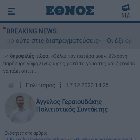
BREAKING NEWS:
διαπραγματεύσεις» - Οι έξι όροι του Ιράν προς
δημοφιλές τώρα:
«Θέλω τον πατέρα μου»: 27χρονη
παρέσυρε νύφη λίγες ώρες μετά το γάμο της και ζητούσε
να πάει σπίτι...
┋
Πολιτισμός
┋
17.12.2023 14:25
Άγγελος Γεραιουδάκης
Πολιτιστικός Συντάκτης
Ενότητες στο άρθρο:
📌 Κατερίνα Γρέγου στο ethnos.gr: «Οι νέοι συμμετέχουν ενεργά