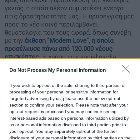
γενιάς, η οποία πλέον συμμετέχει ενεργά
στις δραστηριότητές μας. Η προσέγγισή μας
προς το νέο κοινό περιλαμβάνει
θεματολογία που τους αφορά, όπως συνέβη
με την
έκθεση "
Modern Love
"
, η οποία
προσέλκυσε πάνω από 120.000 νέους
επισκέπτες
. Η χρήση των social media
αποτελεί σημαντικό μέσο επικοινωνίας και
Do Not Process My Personal Information
προώθησης, ενώ όλες οι δραστηριότητες
του δημόσιου προγράμματός μας παρέχονται
If you wish to opt-out of the sale, sharing to third parties, or
δωρεάν» απάντησε η ίδια στο ethnos.gr.
processing of your personal or sensitive information for
targeted advertising by us, please use the below opt-out
section to confirm your selection. Please note that after your
ΔΙΑΒΑΣΤΕ ΕΠΙΣΗΣ
opt-out request is processed you may continue seeing
interest-based ads based on personal information utilized by
Πολιτισμός
|
15.12.2022 12:00
us or personal information disclosed to third parties prior to
ΕΜΣΤ: Είδαμε τη νέα έκθεση «Modern
your opt-out. You may separately opt-out of the further
Love» που εστιάζει στην αγάπη στα
disclosure of your personal information by third parties on the