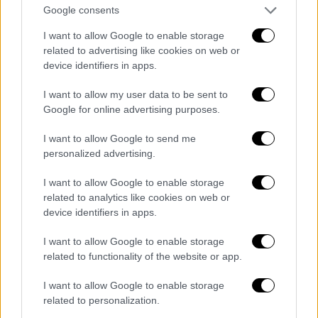
των εκθεμάτων καθιστά δύσκολο ν'
Google consents
αντιληφθούν όλες τις λεπτομέρειες σε μία
I want to allow Google to enable storage
μόνο επίσκεψη. Επίσης,
φοιτητές και άτομα
related to advertising like cookies on web or
άνω των 65 ετών έχουν δωρεάν είσοδο
,
device identifiers in apps.
ενθαρρύνοντας τη συμμετοχή όλων στην
κοινότητά μας» συμπλήρωσε.
I want to allow my user data to be sent to
Google for online advertising purposes.
Το πολιτικό ενδιαφέρον για τις
I want to allow Google to send me
κοινωνικές ανισότητες και την αδικία
personalized advertising.
Στον τέταρτο όροφο, η έκθεση «
Η αναζήτηση
I want to allow Google to enable storage
της ευτυχίας για όσους περισσότερους
related to analytics like cookies on web or
γίνεται
», σε επιμέλεια Ελένης Κούκου και
device identifiers in apps.
Δημήτρη Τσουμπλέκα, ανοίγει τις πόρτες
I want to allow Google to enable storage
της, αναδεικνύοντας ένα σύντομο, αλλά
related to functionality of the website or app.
ενδιαφέρον αφιέρωμα στο έργο της
Χρύσας
I want to allow Google to enable storage
Ρωμανού
(1931-2006). Το έργο της
related to personalization.
χαρακτηρίζεται από τις ανοιχτές