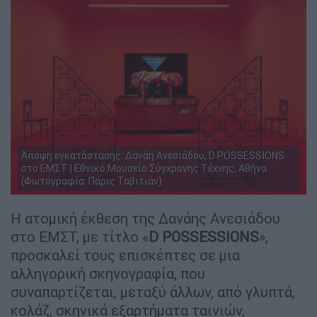
Άποψη εγκατάστασης: Δανάη Ανεσιάδου, D POSSESSIONS
στο ΕΜΣΤ | Εθνικό Μουσείο Σύγχρονης Τέχνης, Αθήνα
(Φωτογραφία: Πάρις Ταβιτιάν)
Η ατομική έκθεση της Δανάης Ανεσιάδου
στο ΕΜΣΤ, με τίτλο «
D POSSESSIONS
»,
προσκαλεί τους επισκέπτες σε μια
αλληγορική σκηνογραφία, που
συναπαρτίζεται, μεταξύ άλλων, από γλυπτά,
κολάζ, σκηνικά εξαρτήματα ταινιών,