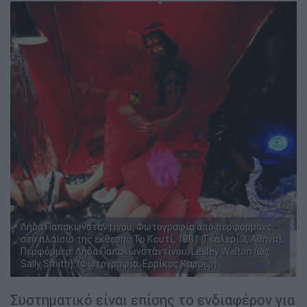
Λήδα Παπακωνσταντίνου, Φωτογραφία από περφόρμανς
στο πλαίσιο της έκθεσης Το Κουτί, 1981 (Γκαλερί 3, Αθήνα),
Περφόρμερ: Λήδα Παπακωνσταντίνου, Lesley Walton (ως
Sally Smith), (Φωτογραφία: Ερρίκος Καρρέρ)
Συστηματικό είναι επίσης το ενδιαφέρον για