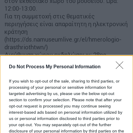
στον εκθεσιακό χώρο του μουσείου. Ώρα:
12:00-13:00.
Για τη συμμετοχή στις θεματικές
περιηγήσεις είναι απαραίτητη η ηλεκτρονική
κράτηση
(https://ds.namuseumlive.gr/el/hmerologio-
drasthriothtwn/)
Διεύθυνση χώρου εκδηλώσεων: 28ης
Οκτωβρίου (Πατησίων) 44, 10682 Αθήνα
Do Not Process My Personal Information
Υπεύθυνοι εκδηλώσεων: Άννα – Βασιλική
Καραπαναγιώτη (Γενικός συντονισμός),
If you wish to opt-out of the sale, sharing to third parties, or
Ευάγγελος Βιβλιοδέτης, Κωνσταντίνος
processing of your personal or sensitive information for
Νικολέντζος, Παναγιώτα Κουτσιανά,
targeted advertising by us, please use the below opt-out
section to confirm your selection. Please note that after your
Αριάδνη Κλωνιζάκη, Αικατερίνη Κωστάντη,
opt-out request is processed you may continue seeing
Κάτια Μαντέλη, Νεκταρία Ρουμελιώτη,
interest-based ads based on personal information utilized by
Μαρία Σελέκου, Μαρία Χιδίρογλου
us or personal information disclosed to third parties prior to
Τηλ. 2132144856, 2132144889, e-mail:
your opt-out. You may separately opt-out of the further
eam@culture.gr
disclosure of your personal information by third parties on the