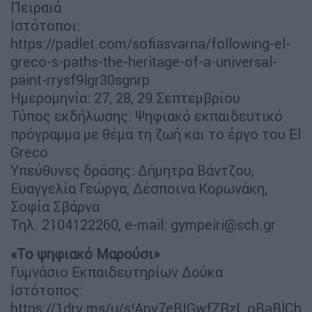
Πειραιά
Ιστότοποι:
https://padlet.com/sofiasvarna/following-el-
greco-s-paths-the-heritage-of-a-universal-
paint-rrysf9lgr30sgnrp
Ημερομηνία: 27, 28, 29 Σεπτεμβρίου
Τύπος εκδήλωσης: Ψηφιακό εκπαιδευτικό
πρόγραμμα με θέμα τη ζωή και το έργο του El
Greco
Υπεύθυνες δράσης: Δήμητρα Βάντζου,
Ευαγγελία Γεώργα, Δέσποινα Κορωνάκη,
Σοφία Σβάρνα
Τηλ. 2104122260, e-mail:
gympeiri@sch.gr
«Το ψηφιακό Μαρούσι»
Γυμνάσιο Εκπαιδευτηρίων Δούκα
Ιστότοπος:
https://1drv.ms/u/s!Any7eBIGwfZRzl_oBaBlCh