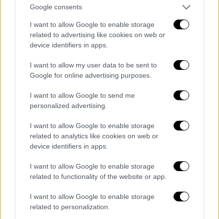
Νομισματικό Μουσείο, Πανεπιστημίου 12,
Google consents
10671, Αθήνα
I want to allow Google to enable storage
Υπεύθυνη εκδηλώσεων: Ελένη Νάκη
related to advertising like cookies on web or
Τηλ. 2103632057, e-mail:
nm@culture.gr
device identifiers in apps.
Επιγραφικό Μουσείο
I want to allow my user data to be sent to
Google for online advertising purposes.
«Αρχαία Δίκτυα. Συμμαχίες και πρόξενοι»
27, 28 Σεπτεμβρίου, ώρα 12:00
I want to allow Google to send me
Θεματικές ξεναγήσεις σε επιλεγμένα
personalized advertising.
εκθέματα του Επιγραφικού Μουσείου που
I want to allow Google to enable storage
αφορούν σε συνθήκες συμμαχίας και στα
related to analytics like cookies on web or
προξενικά ψηφίσματα με τα οποία ο
device identifiers in apps.
αθηναϊκός δήμος τιμούσε και απένεμε τον
I want to allow Google to enable storage
τίτλο του προξένου σε ξένους πολίτες που
related to functionality of the website or app.
προσέφεραν σημαντικές υπηρεσίες στην
πόλη των Αθηνών.
I want to allow Google to enable storage
Διεύθυνση χώρου εκδήλωσης: Επιγραφικό
related to personalization.