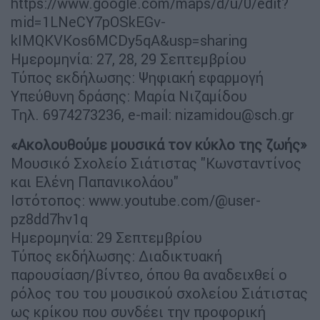
https://www.google.com/maps/d/u/0/edit?
mid=1LNeCY7pOSkEGv-
kIMQKVKos6MCDy5qA&usp=sharing
Ημερομηνία: 27, 28, 29 Σεπτεμβρίου
Τύπος εκδήλωσης: Ψηφιακή εφαρμογή
Υπεύθυνη δράσης: Μαρία Νιζαμίδου
Τηλ. 6974273236, e-mail:
nizamidou@sch.gr
«Ακολουθούμε μουσικά τον κύκλο της ζωής»
Μουσικό Σχολείο Σιάτιστας "Κωνσταντίνος
και Ελένη Παπανικολάου"
Ιστότοπος: www.youtube.com/@user-
pz8dd7hv1q
Ημερομηνία: 29 Σεπτεμβρίου
Τύπος εκδήλωσης: Διαδικτυακή
παρουσίαση/βίντεο, όπου θα αναδειχθεί ο
ρόλος του του μουσικού σχολείου Σιάτιστας
ως κρίκου που συνδέει την προφορική