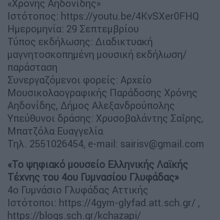
«Χρόνης Αηδονίδης»
Ιστότοπος: https://youtu.be/4KvSXer0FHQ
Ημερομηνία: 29 Σεπτεμβρίου
Τύπος εκδήλωσης: Διαδικτυακή
μαγνητοσκοπημένη μουσική εκδήλωση/
παράσταση
Συνεργαζόμενοι φορείς: Αρχείο
Μουσικολαογραφικής Παράδοσης Χρόνης
Αηδονίδης, Δήμος Αλεξανδρούπολης
Υπεύθυνοι δράσης: Χρυσοβαλάντης Σαΐρης,
Μπατζόλα Ευαγγελία
Τηλ. 2551026454, e-mail:
sairisv@gmail.com
«Το ψηφιακό μουσείο Ελληνικής Λαϊκής
Τέχνης του 4ου Γυμνασίου Γλυφάδας»
4ο Γυμνάσιο Γλυφάδας Αττικής
Ιστότοποι: https://4gym-glyfad.att.sch.gr/ ,
https://blogs.sch.gr/kchazapi/