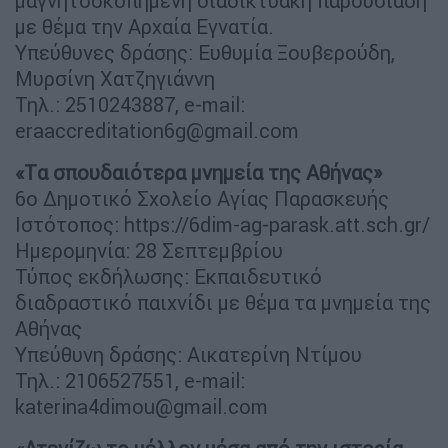
μαγνητοσκοπημένη διαδικτυακή παρουσίαση
με θέμα την Αρχαία Εγνατία.
Υπεύθυνες δράσης: Ευθυμία Ξουβερούδη,
Μυρσίνη Χατζηγιάννη
Τηλ.: 2510243887, e-mail:
eraaccreditation6g@gmail.com
«Tα σπουδαιότερα μνημεία της Αθήνας»
6ο Δημοτικό Σχολείο Αγίας Παρασκευής
Ιστότοπος: https://6dim-ag-parask.att.sch.gr/
Ημερομηνία: 28 Σεπτεμβρίου
Τύπος εκδήλωσης: Εκπαιδευτικό
διαδραστικό παιχνίδι με θέμα τα μνημεία της
Αθήνας
Υπεύθυνη δράσης: Αικατερίνη Ντίμου
Τηλ.: 2106527551, e-mail:
katerina4dimou@gmail.com