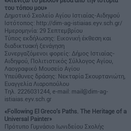
«Ατενίζω το μέλλον μέσα από την ιστορία
του τόπου μου»
Δημοτικό Σχολείο Αγίου Ιστιαίας-Αιδηψού
Ιστότοπος: http://dim-ag-istiaias.eyv.sch.gr/
Ημερομηνία: 29 Σεπτεμβρίου
Τύπος εκδήλωσης: Εικονική έκθεση και
διαδικτυακή ξενάγηση
Συνεργαζόμενοι φορείς: Δήμος Ιστιαίας-
Αιδηψού, Πολιτιστικός Σύλλογος Αγίου,
Λαογραφικό Μουσείο Αγίου
Υπεύθυνες δράσης: Νεκταρία Σκουρτανιώτη,
Ευαγγελία Λιαροπούλου
Τηλ. 2226031244, e-mail:
mail@dim-ag-
istiaias.eyv.sch.gr
«Following El Greco’s Paths. The Heritage of a
Universal Painter»
Πρότυπο Γυμνάσιο Ιωνιδείου Σχολής