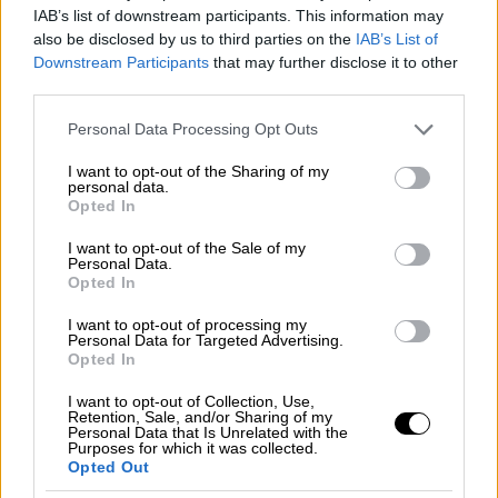
IAB’s list of downstream participants. This information may
Νομισματικό Μουσείο
also be disclosed by us to third parties on the
IAB’s List of
Downstream Participants
that may further disclose it to other
Παρουσίαση νέου μεταλλίου του
third parties.
Νομισματικού Μουσείου για το 2024
Please note that this website/app uses one or more Google
Personal Data Processing Opt Outs
services and may gather and store information including but
27 Σεπτεμβρίου, ώρα: 12:00
not limited to your visit or usage behaviour. You may click to
I want to opt-out of the Sharing of my
personal data.
Παρουσίαση νέου μεταλλίου του
grant or deny consent to Google and its third-party tags to
Opted In
use your data for below specified purposes in below Google
Νομισματικού Μουσείου για το 2024 στην
consent section.
αίθουσα Εσπερίδων του Ιλίου Μελάθρου.
I want to opt-out of the Sale of my
Personal Data.
Opted In
Ρεσιτάλ κιθάρας
I want to opt-out of processing my
Personal Data for Targeted Advertising.
27 Σεπτεμβρίου, ώρα: 19:00.
Opted In
Ρεσιτάλ κιθάρας με τον Ιωάννη Ανδρόνογλου
I want to opt-out of Collection, Use,
στην αίθουσα Εσπερίδων του Ιλίου
Retention, Sale, and/or Sharing of my
Personal Data that Is Unrelated with the
Μελάθρου.
Purposes for which it was collected.
Opted Out
Διεύθυνση χώρου εκδηλώσεων: