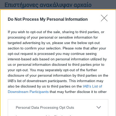
Επιστήμονες ανακάλυψαν αρχαίο
πολυβόλο στην Πομπηία - Τα
εντυπωσιακά ευρήματα
Do Not Process My Personal Information
Πώς έφτασαν στη σπουδαία αρχαιολογική
If you wish to opt-out of the sale, sharing to third parties, or
ανακάλυψη
processing of your personal or sensitive information for
targeted advertising by us, please use the below opt-out
section to confirm your selection. Please note that after your
opt-out request is processed you may continue seeing
interest-based ads based on personal information utilized by
us or personal information disclosed to third parties prior to
your opt-out. You may separately opt-out of the further
disclosure of your personal information by third parties on the
IAB’s list of downstream participants. This information may
also be disclosed by us to third parties on the
IAB’s List of
Downstream Participants
that may further disclose it to other
third parties.
Please note that this website/app uses one or more Google
Personal Data Processing Opt Outs
services and may gather and store information including but