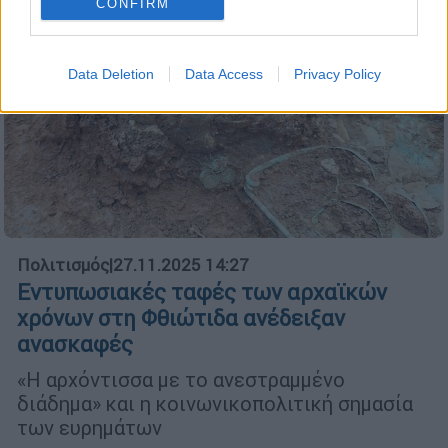
CONFIRM
Data Deletion
Data Access
Privacy Policy
Πολιτισμός
|
27.11.2025 14:27
Εντυπωσιακές ταφές των αρχαϊκών
χρόνων στη Φθιώτιδα ανέδειξαν
ανασκαφές
«Η αρχόντισσα με το ανεστραμμένο
διάδημα» και η κοινωνικοπολιτική σημασία
των ευρημάτων