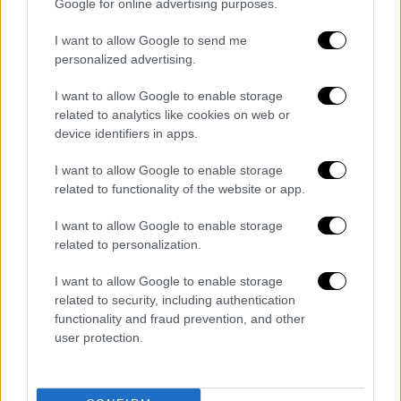
Google for online advertising purposes.
I want to allow Google to send me
personalized advertising.
I want to allow Google to enable storage
related to analytics like cookies on web or
device identifiers in apps.
Πολιτισμός
|
21.12.2025 22:45
Εγκαινιάστηκε ο αρχαιολογικός χώρος
I want to allow Google to enable storage
του ανακτόρου της Πέλλας -
related to functionality of the website or app.
Παρουσιάστηκαν για πρώτη φορά δύο
I want to allow Google to enable storage
ελληνιστικά αγάλματα
related to personalization.
Δύο μαρμάρινα αγάλματα ελληνιστικών
I want to allow Google to enable storage
χρόνων στέκονται πλέον στις αίθουσες του
related to security, including authentication
Αρχαιολογικού Μουσείου
functionality and fraud prevention, and other
user protection.