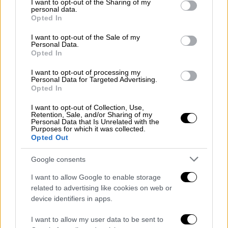
not limited to your visit or usage behaviour. You may click to
I want to opt-out of the Sharing of my
personal data.
grant or deny consent to Google and its third-party tags to
Opted In
Ελλάδα
|
18.03.2026 18:41
use your data for below specified purposes in below Google
consent section.
Πέθανε η Λουκία, η 17χρονη διάσημη
I want to opt-out of the Sale of my
Personal Data.
γάτα της Ακρόπολης - «Ήταν η
Opted In
ξεχωριστή φύλακας»
I want to opt-out of processing my
Personal Data for Targeted Advertising.
Η Λουκία αποτελούσε αναπόσπαστο κομμάτι
Opted In
της καθημερινότητας του χώρου και είχε
κερδίσει την καρδιά τόσο των εργαζομένων
I want to opt-out of Collection, Use,
Retention, Sale, and/or Sharing of my
όσο και των επισκεπτών από όλο τον κόσμο
Personal Data that Is Unrelated with the
Purposes for which it was collected.
Opted Out
Google consents
I want to allow Google to enable storage
related to advertising like cookies on web or
device identifiers in apps.
I want to allow my user data to be sent to