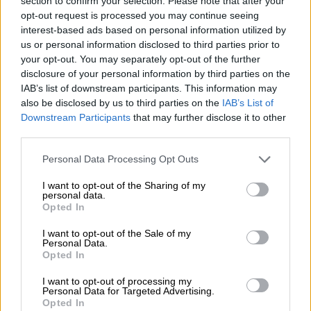
section to confirm your selection. Please note that after your
Πινακοθήκη
opt-out request is processed you may continue seeing
interest-based ads based on personal information utilized by
us or personal information disclosed to third parties prior to
your opt-out. You may separately opt-out of the further
Το σκεπτικό της απόφασης
disclosure of your personal information by third parties on the
IAB’s list of downstream participants. This information may
Ειδικότερα, ο διεθνώς αναγνωρισμένος
also be disclosed by us to third parties on the
IAB’s List of
Downstream Participants
that may further disclose it to other
σκηνοθέτης
, Γιώργος Λάνθιμος,
δεν έλαβε το
third parties.
«πράσινο φως» από το ΚΑΣ για να κάνει τα
τελευταία γυρίσματα της ταινίας του,
Please note that this website/app uses one or more Google
Personal Data Processing Opt Outs
services and may gather and store information including but
«Bugonia», στην Ακρόπολη
και τώρα θα
not limited to your visit or usage behaviour. You may click to
I want to opt-out of the Sharing of my
πρέπει να βρει άλλο χώρο καθώς το
personal data.
grant or deny consent to Google and its third-party tags to
Opted In
Κεντρικό Αρχαιολογικό Συμβούλιο κατά τη
use your data for below specified purposes in below Google
χθεσινή του συνεδρίαση δεν έδωσε την
consent section.
I want to opt-out of the Sale of my
Personal Data.
απαραίτητη άδεια για γυρίσματα στην
Opted In
Ακρόπολη.
I want to opt-out of processing my
Personal Data for Targeted Advertising.
Το αίτημα είχε κάνει η εταιρεία παραγωγής
Opted In