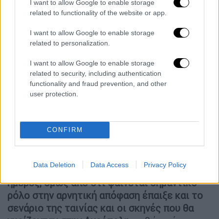
Νοέμβριο του 2025
, αποτελεί το ριμέικ του
I want to allow Google to enable storage
κορεάτικου φιλμ του 2003 «Save the Green
related to functionality of the website or app.
Planet», σε σκηνοθεσία Τζανγκ Τζουν-Χουάν
I want to allow Google to enable storage
και παραγωγή CJ Entertainment, της
related to personalization.
εταιρείας που το 2019 έβγαλε τα οσκαρικά
I want to allow Google to enable storage
«Παράσιτα».
related to security, including authentication
functionality and fraud prevention, and other
Στην ταινία πρωταγωνιστούν η μούσα του
user protection.
Γιώργου Λάνθιμου, Έμα Στόουν, και ο Τζέσι
Πλέμονς.
Οι πληροφορίες αναφέρουν ότι καθοριστικό
CONFIRM
ρόλο για να μην δοθεί η άδεια για γυρίσματα
στον Γιώργο Λάνθιμο ήταν
το γεγονός ότι ο
Data Deletion
Data Access
Privacy Policy
αρχαιολογικός χώρος θα δεσμευόταν για 4
ημέρες, όμως από ότι φαίνεται σημαντικό
ρόλο στην αρνητική απόφαση έπαιξε και το
σενάριο της ταινίας και οι σκηνές που θα