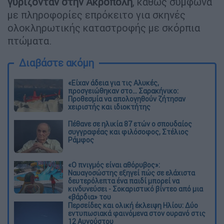
γυρίζονταν στην Ακρόπολη
, καθώς σύμφωνα
με πληροφορίες επρόκειτο για σκηνές
ολοκληρωτικής καταστροφής με σκόρπια
πτώματα.
Διαβάστε ακόμη
«Είχαν άδεια για τις Αλυκές,
προσγειώθηκαν στο... Σαρακήνικο:
Προθεσμία να απολογηθούν ζήτησαν
χειριστής και ιδιοκτήτης
Πέθανε σε ηλικία 87 ετών ο σπουδαίος
συγγραφέας και φιλόσοφος, Στέλιος
Ράμφος
«Ο πνιγμός είναι αθόρυβος»:
Ναυαγοσώστης εξηγεί πώς σε ελάχιστα
δευτερόλεπτα ένα παιδί μπορεί να
κινδυνεύσει - Σοκαριστικό βίντεο από μια
«βάρδια» του
Περσείδες και ολική έκλειψη Ηλίου: Δύο
εντυπωσιακά φαινόμενα στον ουρανό στις
12 Αυγούστου