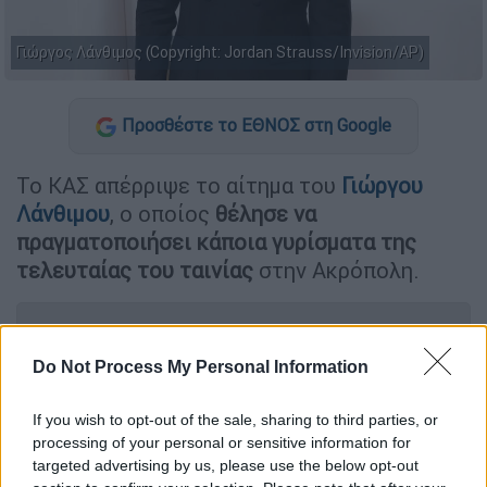
Γιώργος Λάνθιμος (Copyright: Jordan Strauss/Invision/AP)
Προσθέστε το ΕΘΝΟΣ στη Google
Το ΚΑΣ απέρριψε το αίτημα του
Γιώργου
Λάνθιμου
, ο οποίος
θέλησε να
πραγματοποιήσει κάποια γυρίσματα της
τελευταίας του ταινίας
στην Ακρόπολη.
ΔΙΑΒΑΣΤΕ ΕΠΙΣΗΣ
Do Not Process My Personal Information
Πολιτισμός
|
19.03.2025 17:40
Γιώργος Κουμεντάκης: Δημόσια
If you wish to opt-out of the sale, sharing to third parties, or
στήριξη στη Συραγώ Τσιάρα για το
processing of your personal or sensitive information for
βίαιο περιστατικό στην Εθνική
targeted advertising by us, please use the below opt-out