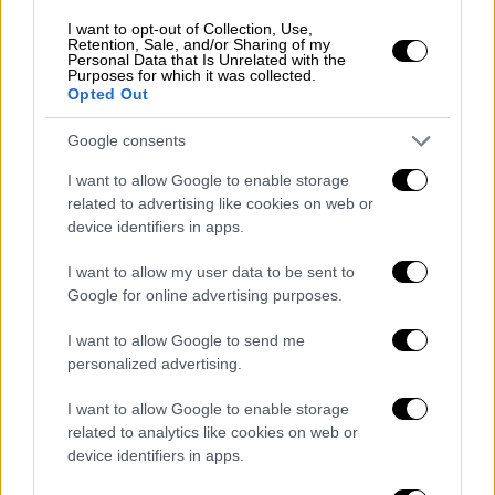
«Either Or Productions», η οποία
είχε αιτηθεί
στο αρμόδιο συμβούλιο του υπουργείου
I want to opt-out of Collection, Use,
Retention, Sale, and/or Sharing of my
Πολιτισμού να της δοθεί η άδεια για
Personal Data that Is Unrelated with the
Purposes for which it was collected.
γυρίσματα στον Ιερό Βράχο της Ακρόπολης
Opted Out
στις 10 Απριλίου
, ενώ θα χρειαζόταν να
Google consents
δεσμευτεί όλος ο αρχαιολογικός χώρος για
τέσσερις συνολικά μέρες.
I want to allow Google to enable storage
related to advertising like cookies on web or
Ωστόσο, το γεγονός αυτό αλλά και το
device identifiers in apps.
δυστοπικό τοπίο που παρουσίαζε το
I want to allow my user data to be sent to
σενάριο
με πτώματα σκορπισμένα στον Ιερό
Google for online advertising purposes.
βράχο
έκαναν το
ΚΑΣ
να απορρίψει το αίτημα
του Γιώργου Λάνθιμου. Το ΚΑΣ φαίνεται
να
I want to allow Google to send me
αντιπρότεινε το Λόφο του Φιλοπάππου
personalized advertising.
χωρίς όμως η εταιρεία να δεχτεί
.
I want to allow Google to enable storage
related to analytics like cookies on web or
Η νέα ταινία του Γιώργου Λάνθιμου,
device identifiers in apps.
«Bugonia», που
θα κυκλοφορήσει τον